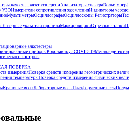
торы качества электроэнергии
Анализаторы спектра
Вольтамперф
в УЗО
Измерители сопротивления заземления
Индикаторы чередо
ание
Мультиметры
Осциллографы
Осциллоскопы
Регистраторы
Тес
ов
Лазерные указатели пропила
Маркировщики
Отрезные станки
П
тационарные алкотестеры
бинированные приборы
Коронавирус COVID-19
Металлодетекто
гического контроля
АЯ ПОВЕРКА
дств измерения
Поверка средств измерения геометрических вели
ерения температуры
Поверка средств измерения физических вел
сы
Крановые весы
Лабораторные весы
Платформенные весы
Полум
овальные