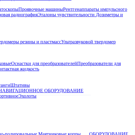
атоскопы
Проявочные машины
Рентгенаппараты импульсного
овая радиография
Эталоны чувствительности
Дозиметры и
ердомеры резины и пластмасс
Ультразвуковой твердомер
ковые
Оснастки для преобразователей
Преобразователи для
контактная жидкость
танги
Штативы
НАВИГАЦИОННОЕ ОБОРУДОВАНИЕ
ортивное
Эхолоты
о-полировальные
Маятниковые копры
ОБОРУДОВАНИЕ