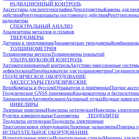
РАДИАЦИОННЫЙ КОНТРОЛЬ
Аксессуары для рентгенографии
Денситометры
Камеры для про
действия
Рентгенаппараты постоянного действия
Рентгенпленк
радиометры
СПЕКТРАЛЬНЫЙ АНАЛИЗ
Анализаторы металлов и сплавов
ТВЕРДОМЕРЫ
Датчики к твердомерам
Динамические твердомеры
Комбиниров
ТОЛЩИНОМЕТРИЯ
Толщиномеры металла
Толщиномеры покрытий
УЛЬТРАЗВУКОВОЙ КОНТРОЛЬ
Автоматизированный контроль
Акустико-эмиссионные систем
дефектоскопа
Преобразователи для толщинометрии
Соединител
ГЕОДЕЗИЧЕСКОЕ ОБОРУДОВАНИЕ
АКСЕССУАРЫ ГЕОДЕЗИЧЕСКИЕ
Вехи
Компасы и буссоли
Отражатели и приёмники
Прочие аксес
Геодезические GNSS приемники
Квадрокоптеры и беспилотни
Авиационное
Автомобильное
Активный отдых
Водные навига
НИВЕЛИРЫ
Лазерные нивелиры
Нивелиры оптические
Нивелиры электрон
Рулетки измерительные
Тахеометры
ТЕОДОЛИТЫ
Теодолиты оптические
Теодолиты электронные
Трассопоисковое оборудование
Лазерные дальномеры
Поверка г
ИСПЫТАТЕЛЬНОЕ ОБОРУДОВАНИЕ
Испытательные прессы
Испытательные стенды
Машины для ис