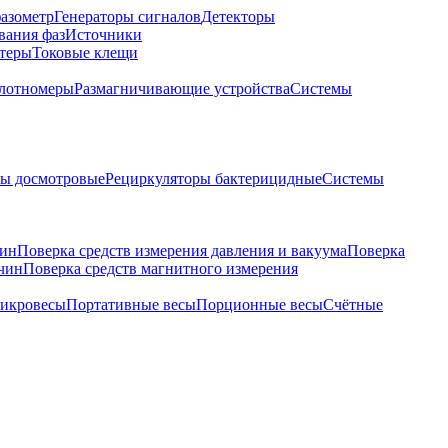
азометр
Генераторы сигналов
Детекторы
вания фаз
Источники
теры
Токовые клещи
лотномеры
Размагничивающие устройства
Системы
ры досмотровые
Рециркуляторы бактерицидные
Системы
чин
Поверка средств измерения давления и вакуума
Поверка
ичин
Поверка средств магнитного измерения
икровесы
Портативные весы
Порционные весы
Счётные