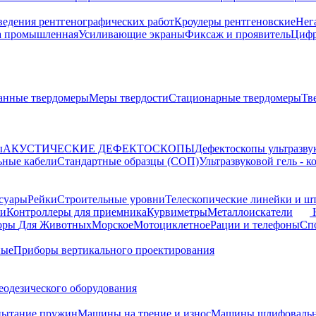
ведения рентгенографических работ
Кроулеры рентгеновские
Нег
а промышленная
Усиливающие экраны
Фиксаж и проявитель
Цифр
анные твердомеры
Меры твердости
Стационарные твердомеры
Тв
ы
АКУСТИЧЕСКИЕ ДЕФЕКТОСКОПЫ
Дефектоскопы ультразву
ьные кабели
Стандартные образцы (СОП)
Ультразвуковой гель - 
суары
Рейки
Строительные уровни
Телескопические линейки и ш
ки
Контроллеры для приемника
Курвиметры
Металлоискатели
торы
Для Животных
Морское
Мотоциклетное
Рации и телефоны
Сп
ные
Приборы вертикального проектирования
еодезического оборудования
пытание пружин
Машины на трение и износ
Машины шлифовальн