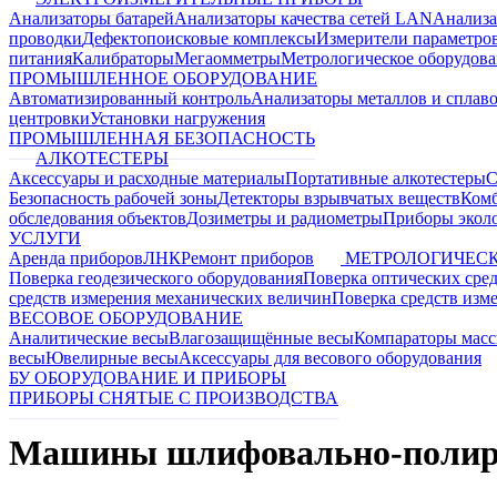
Анализаторы батарей
Анализаторы качества сетей LAN
Анализа
проводки
Дефектопоисковые комплексы
Измерители параметро
питания
Калибраторы
Мегаомметры
Метрологическое оборудов
ПРОМЫШЛЕННОЕ ОБОРУДОВАНИЕ
Автоматизированный контроль
Анализаторы металлов и сплав
центровки
Установки нагружения
ПРОМЫШЛЕННАЯ БЕЗОПАСНОСТЬ
АЛКОТЕСТЕРЫ
Аксессуары и расходные материалы
Портативные алкотестеры
С
Безопасность рабочей зоны
Детекторы взрывчатых веществ
Ком
обследования объектов
Дозиметры и радиометры
Приборы эколо
УСЛУГИ
Аренда приборов
ЛНК
Ремонт приборов
МЕТРОЛОГИЧЕСК
Поверка геодезического оборудования
Поверка оптических сре
средств измерения механических величин
Поверка средств изм
ВЕСОВОЕ ОБОРУДОВАНИЕ
Аналитические весы
Влагозащищённые весы
Компараторы мас
весы
Ювелирные весы
Аксессуары для весового оборудования
БУ ОБОРУДОВАНИЕ И ПРИБОРЫ
ПРИБОРЫ СНЯТЫЕ С ПРОИЗВОДСТВА
Машины шлифовально-полир