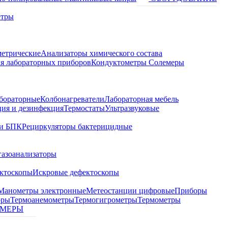
етры
метрические
Анализаторы химического состава
я лабораторных приборов
Кондуктометры Солемеры
бораторные
Колбонагреватели
Лабораторная мебель
ция и дезинфекция
Термостаты
Ультразвуковые
и БПК
Рециркуляторы бактерицидные
газоанализаторы
ктоскопы
Искровые дефектоскопы
Манометры электронные
Метеостанции цифровые
Приборы
оры
Термоанемометры
Термогигрометры
Термометры
МЕРЫ