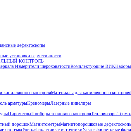
дансные дефектоскопы
ные установки герметичности
ЕЛЬНЫЙ КОНТРОЛЬ
зеркала
Измерители шероховатости
Комплектующие ВИК
Набор
и капиллярного контроля
Материалы для капиллярного контроля
оль арматуры
Креномеры
Лазерные нивелиры
туры
Пирометры
Приборы теплового контроля
Тепловизоры
Термо
тный порошок
Магнитометры
Магнитопорошковые дефектоскоп
ые системы
Ультрафиолетовые источники
Ультрафиолетовые фон