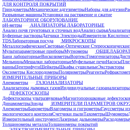
ДЛЯ КОНТРОЛЯ ПОКРЫТИЙ
Гриндометры
Механические адгезиметры
Наборы для адгезии
Ра
Разрывные машины
Установки на растяжение и сжатие
ЛАБОРАТОРНОЕ ОБОРУДОВАНИЕ
pH-метры
АНАЛИЗАТОРЫ ЛАБОРАТОРНЫЕ
Анализ почв грунтовых и сточных вод
Анализ сырья
Анализато
Буферные растворы
Датчики Электроды
Измерители Кислотнос
TDS
Лабораторная посуда
МИКРОСКОПЫ
Металлографические
Световые-Оптические
Стереоскопические
Мультипараметровые приборы
Мутномеры
ОБЩЕЛАБОРАТ
Бани лабораторные
Вискозиметры
Вортекс
Гомогенизаторы
Дист
Мельницы
Мешалки лабораторные
Муфельные печи
Насосы
Пли
ванны
Центрифуги
Шейкеры
Шкафы сушильные
Экстракторы
Оксиметры Кислородомеры
Поляриметры
Реагенты
Рефрактоме
ИЗМЕРИТЕЛЬНЫЕ ПРИБОРЫ
Анемометры
ГАЗОАНАЛИЗАТОРЫ
Анализаторы дымовых газов
Индивидуальные газоанализаторы
ДЕФЕКТОСКОПЫ
Дефектоскопы ультразвуковые
Магнитопорошковые дефектоск
Динамометры
Зонды
ИЗМЕРИТЕЛИ ПАРАМЕТРОВ ОКР
Анемометры
Барометры
Влагомеры и гигрометры
Гауссметры и
экологического контроля
Счетчики пыли
Тахометры
Шумомеры
Измерительный инструмент
Лазерные дальномеры
Расходомеры
Толщиномеры металла
Толщиномеры покрытий
ЭЛЕКТРОИЗМЕРИТЕЛЬНЫЕ ПРИБОРЫ