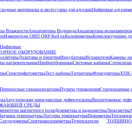
сходные материалы и аксессуары для адгезии
Цифровые адгезим
ры Влажности
Анализаторы Водорода
Анализаторы вольтамперо
ти
Измерители ОВП ORP Red ox
Колориметры
Комплектующие дл
Цифровые
ОРНОЕ ОБОРУДОВАНИЕ
илляторы
Дозаторы и пипетки
Инкубаторы
Испарители
Камеры ла
ты нагревательные
Пробоотборники
Световые кабины
Стерилиза
тры
Спектрофотометры
Тест-наборы
Титраторы
Флокуляторы
ХПК 
Переносные газоанализаторы
Пульты управления
Стационарные 
опы
Акустические импедансные дефектоскопы
Вихретоковые дефе
УЖАЮЩЕЙ СРЕДЫ
змерители магнитного поля
Дозиметры и радиометры
Люксметры
Датчики температуры
Логгеры температуры
Пирометры
Тепловиз
Секундомеры
Спектроколориметры
Течеискатели
ТОЛЩИНО