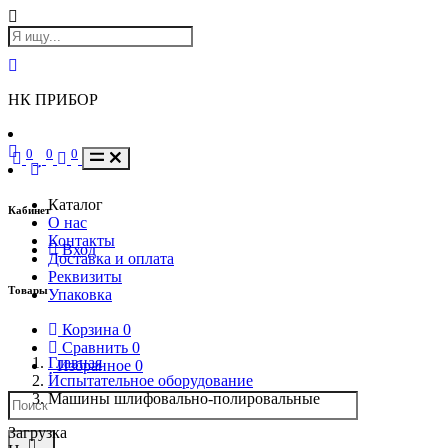
НК ПРИБОР
0
0
0
Каталог
Кабинет
О нас
Контакты
Вход
Доставка и оплата
Реквизиты
Товары
Упаковка
Корзина
0
Сравнить
0
Главная
Избранное
0
Испытательное оборудование
Машины шлифовально-полировальные
Загрузка