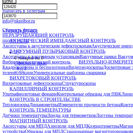
Цена
Написать в Телеграм
info@nkpribor.ru
Сбросить фильтр
+7 (3412) 277-001
НЕРАЗРУШАЮЩИЙ КОНТРОЛЬ
АКУСТИЧЕСКИЙ ИМПЕДАНСНЫЙ КОНТРОЛЬ
88005118036
Аксессуары к акустическим дефектоскопам
Акустические импе
0
ВАКУУМНЫЙ ПУЗЫРЬКОВЫЙ КОНТРОЛЬ
Аксессуары к вакуумным установкам
Вакуумные рамки
Вакуум
0
товаров на
0
Вибродиагностический контроль
ВИЗУАЛЬНО-ИЗМЕРИТ
Оформить заказ
Квадрокоптеры и беспилотники
Видеоэндоскопы
Досмотровые 
0
0
телеинспекции
Универсальные шаблоны сварщика
ВИХРЕТОКОВЫЙ КОНТРОЛЬ
Вихретоковые дефектоскопы
Структуроскопы
КАПИЛЛЯРНЫЙ КОНТРОЛЬ
Ультрафиолетовые фонари
Контрольные образцы для ПВК
Лини
КОНТРОЛЬ В СТРОИТЕЛЬСТВЕ
Тепловизоры
Динамометры
Измерители прочности бетона
Контр
КОНТРОЛЬ ТЕМПЕРАТУРЫ
Датчики температуры
Зонды для термометров
Логгеры темпера
МАГНИТНЫЙ КОНТРОЛЬ
Аксессуары для МПД
Аэрозоли для МПД
Коэрцитиметры
Магни
устройства
Образцы для МПД
Стационарные магнитопорошков