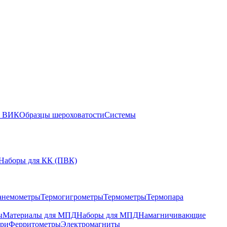
ы ВИК
Образцы шероховатости
Системы
Наборы для КК (ПВК)
анемометры
Термогигрометры
Термометры
Термопара
ы
Материалы для МПД
Наборы для МПД
Намагничивающие
ари
Ферритометры
Электромагниты