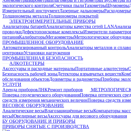
Анемометры
Барометры
Влагомеры и гигрометры
Гауссметры и
экологического контроля
Счетчики пыли
Тахометры
Шумомеры
Измерительный инструмент
Лазерные дальномеры
Расходомеры
Толщиномеры металла
Толщиномеры покрытий
ЭЛЕКТРОИЗМЕРИТЕЛЬНЫЕ ПРИБОРЫ
Анализаторы батарей
Анализаторы качества сетей LAN
Анализа
проводки
Дефектопоисковые комплексы
Измерители параметро
питания
Калибраторы
Мегаомметры
Метрологическое оборудов
ПРОМЫШЛЕННОЕ ОБОРУДОВАНИЕ
Автоматизированный контроль
Анализаторы металлов и сплав
центровки
Установки нагружения
ПРОМЫШЛЕННАЯ БЕЗОПАСНОСТЬ
АЛКОТЕСТЕРЫ
Аксессуары и расходные материалы
Портативные алкотестеры
С
Безопасность рабочей зоны
Детекторы взрывчатых веществ
Ком
обследования объектов
Дозиметры и радиометры
Приборы эколо
УСЛУГИ
Аренда приборов
ЛНК
Ремонт приборов
МЕТРОЛОГИЧЕСК
Поверка геодезического оборудования
Поверка оптических сре
средств измерения механических величин
Поверка средств изм
ВЕСОВОЕ ОБОРУДОВАНИЕ
Аналитические весы
Влагозащищённые весы
Компараторы мас
весы
Ювелирные весы
Аксессуары для весового оборудования
БУ ОБОРУДОВАНИЕ И ПРИБОРЫ
ПРИБОРЫ СНЯТЫЕ С ПРОИЗВОДСТВА