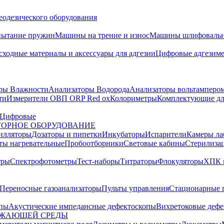
еодезического оборудования
пытание пружин
Машины на трение и износ
Машины шлифовальн
сходные материалы и аксессуары для адгезии
Цифровые адгезим
ры Влажности
Анализаторы Водорода
Анализаторы вольтамперо
ти
Измерители ОВП ORP Red ox
Колориметры
Комплектующие дл
Цифровые
ОРНОЕ ОБОРУДОВАНИЕ
илляторы
Дозаторы и пипетки
Инкубаторы
Испарители
Камеры ла
ты нагревательные
Пробоотборники
Световые кабины
Стерилиза
тры
Спектрофотометры
Тест-наборы
Титраторы
Флокуляторы
ХПК 
Переносные газоанализаторы
Пульты управления
Стационарные 
опы
Акустические импедансные дефектоскопы
Вихретоковые дефе
УЖАЮЩЕЙ СРЕДЫ