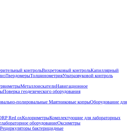
ерительный контроль
Вихретоковый контроль
Капиллярный
лиз
Твердомеры
Толщинометрия
Ультразвуковой контроль
урвиметры
Металлоискатели
Навигационное
ры
Поверка геодезического оборудования
вально-полировальные
Маятниковые копры
Оборудование для
ORP Red ox
Колориметры
Комплектующие для лабораторных
лабораторное оборудование
Оксиметры
Рециркуляторы бактерицидные