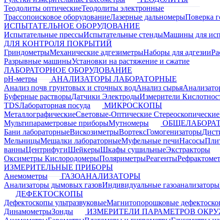
Теодолиты оптические
Теодолиты электронные
Трассопоисковое оборудование
Лазерные дальномеры
Поверка г
ИСПЫТАТЕЛЬНОЕ ОБОРУДОВАНИЕ
Испытательные прессы
Испытательные стенды
Машины для ис
ДЛЯ КОНТРОЛЯ ПОКРЫТИЙ
Гриндометры
Механические адгезиметры
Наборы для адгезии
Ра
Разрывные машины
Установки на растяжение и сжатие
ЛАБОРАТОРНОЕ ОБОРУДОВАНИЕ
pH-метры
АНАЛИЗАТОРЫ ЛАБОРАТОРНЫЕ
Анализ почв грунтовых и сточных вод
Анализ сырья
Анализато
Буферные растворы
Датчики Электроды
Измерители Кислотнос
TDS
Лабораторная посуда
МИКРОСКОПЫ
Металлографические
Световые-Оптические
Стереоскопические
Мультипараметровые приборы
Мутномеры
ОБЩЕЛАБОРАТ
Бани лабораторные
Вискозиметры
Вортекс
Гомогенизаторы
Дист
Мельницы
Мешалки лабораторные
Муфельные печи
Насосы
Пли
ванны
Центрифуги
Шейкеры
Шкафы сушильные
Экстракторы
Оксиметры Кислородомеры
Поляриметры
Реагенты
Рефрактоме
ИЗМЕРИТЕЛЬНЫЕ ПРИБОРЫ
Анемометры
ГАЗОАНАЛИЗАТОРЫ
Анализаторы дымовых газов
Индивидуальные газоанализаторы
ДЕФЕКТОСКОПЫ
Дефектоскопы ультразвуковые
Магнитопорошковые дефектоск
Динамометры
Зонды
ИЗМЕРИТЕЛИ ПАРАМЕТРОВ ОКР