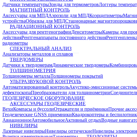
Датчики температуры
Зонды для термометров
Логгеры темпера
МАГНИТНЫЙ КОНТРОЛЬ
Аксессуары для МПД
Аэрозоли для МПД
Коэрцитиметры
Магни
устройства
Образцы для МПД
Стационарные магнитопорошков
РАДИАЦИОННЫЙ КОНТРОЛЬ
Аксессуары для рентгенографии
Денситометры
Камеры для про
действия
Рентгенаппараты постоянного действия
Рентгенпленк
радиометры
СПЕКТРАЛЬНЫЙ АНАЛИЗ
Анализаторы металлов и сплавов
ТВЕРДОМЕРЫ
Датчики к твердомерам
Динамические твердомеры
Комбиниров
ТОЛЩИНОМЕТРИЯ
Толщиномеры металла
Толщиномеры покрытий
УЛЬТРАЗВУКОВОЙ КОНТРОЛЬ
Автоматизированный контроль
Акустико-эмиссионные систем
дефектоскопа
Преобразователи для толщинометрии
Соединител
ГЕОДЕЗИЧЕСКОЕ ОБОРУДОВАНИЕ
АКСЕССУАРЫ ГЕОДЕЗИЧЕСКИЕ
Вехи
Компасы и буссоли
Отражатели и приёмники
Прочие аксес
Геодезические GNSS приемники
Квадрокоптеры и беспилотни
Авиационное
Автомобильное
Активный отдых
Водные навига
НИВЕЛИРЫ
Лазерные нивелиры
Нивелиры оптические
Нивелиры электрон
Рулетки измерительные
Тахеометры
ТЕОДОЛИТЫ