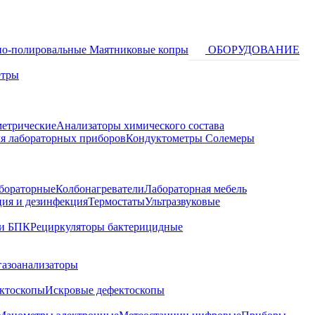
о-полировальные
Маятниковые копры
ОБОРУДОВАНИЕ
етры
метрические
Анализаторы химического состава
я лабораторных приборов
Кондуктометры Солемеры
бораторные
Колбонагреватели
Лабораторная мебель
ция и дезинфекция
Термостаты
Ультразвуковые
и БПК
Рециркуляторы бактерицидные
газоанализаторы
ктоскопы
Искровые дефектоскопы