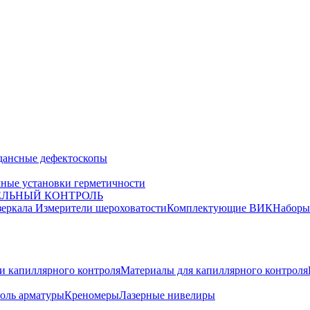
дансные дефектоскопы
ные установки герметичности
ЕЛЬНЫЙ КОНТРОЛЬ
зеркала
Измерители шероховатости
Комплектующие ВИК
Набор
и капиллярного контроля
Материалы для капиллярного контроля
оль арматуры
Креномеры
Лазерные нивелиры