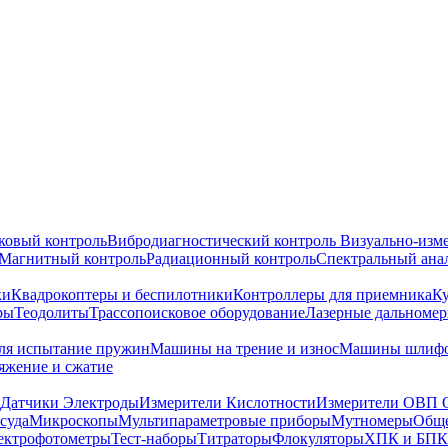
ковый контроль
Вибродиагностический контроль
Визуально-изм
Магнитный контроль
Радиационный контроль
Спектральный ана
ки
Квадрокоптеры и беспилотники
Контроллеры для приемника
К
ры
Теодолиты
Трассопоисковое оборудование
Лазерные дальноме
я испытание пружин
Машины на трение и износ
Машины шлифо
тяжение и сжатие
Датчики Электроды
Измерители Кислотности
Измерители ОВП 
суда
Микроскопы
Мультипараметровые приборы
Мутномеры
Обще
ектрофотометры
Тест-наборы
Титраторы
Флокуляторы
ХПК и БПК