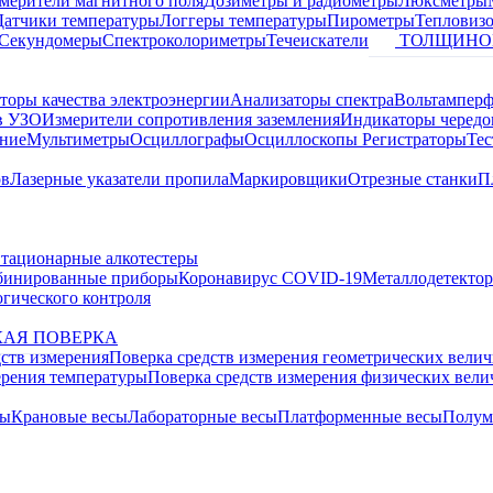
змерители магнитного поля
Дозиметры и радиометры
Люксметры
Датчики температуры
Логгеры температуры
Пирометры
Тепловиз
Секундомеры
Спектроколориметры
Течеискатели
ТОЛЩИНО
торы качества электроэнергии
Анализаторы спектра
Вольтамперф
в УЗО
Измерители сопротивления заземления
Индикаторы чередо
ание
Мультиметры
Осциллографы
Осциллоскопы
Регистраторы
Тес
ов
Лазерные указатели пропила
Маркировщики
Отрезные станки
П
тационарные алкотестеры
бинированные приборы
Коронавирус COVID-19
Металлодетекто
гического контроля
АЯ ПОВЕРКА
дств измерения
Поверка средств измерения геометрических вели
ерения температуры
Поверка средств измерения физических вел
сы
Крановые весы
Лабораторные весы
Платформенные весы
Полум