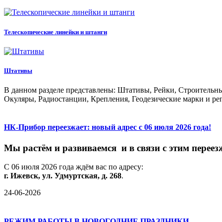
Телескопические линейки и штанги
Штативы
В данном разделе представлены: Штативы, Рейки, Строительн
Окуляры, Радиостанции, Крепления, Геодезические марки и ре
НК-Прибор переезжает: новый адрес с 06 июля 2026 года!
М
ы
растём
и
развиваемся
и
в
связи
с
этим
переез
С
06
июля
2026
года
ждём
вас
по
адресу:
г.
Ижевск,
ул.
Удмуртская,
д.
268
.
24-06-2026
РЕЖИМ РАБОТЫ В НОВОГОДНИЕ ПРАЗДНИКИ