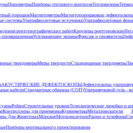
туры
Пирометры
Приборы теплового контроля
Тепловизоры
Термо
тный порошок
Магнитометры
Магнитопорошковые дефектоскоп
ые системы
Ультрафиолетовые источники
Ультрафиолетовые фон
ведения рентгенографических работ
Кроулеры рентгеновские
Нег
а промышленная
Усиливающие экраны
Фиксаж и проявитель
Цифр
анные твердомеры
Меры твердости
Стационарные твердомеры
Тв
ы
АКУСТИЧЕСКИЕ ДЕФЕКТОСКОПЫ
Дефектоскопы ультразву
ьные кабели
Стандартные образцы (СОП)
Ультразвуковой гель - 
суары
Рейки
Строительные уровни
Телескопические линейки и ш
ки
Контроллеры для приемника
Курвиметры
Металлоискатели
торы
Для Животных
Морское
Мотоциклетное
Рации и телефоны
Сп
ные
Приборы вертикального проектирования