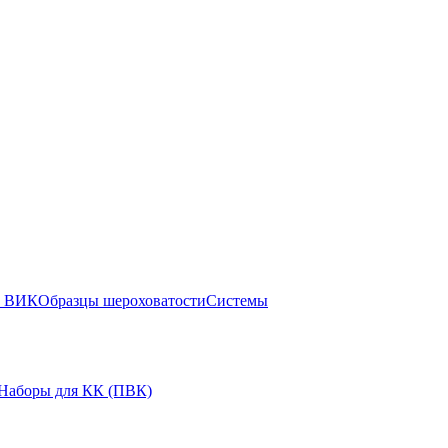
ы ВИК
Образцы шероховатости
Системы
Наборы для КК (ПВК)