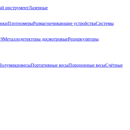
ый инструмент
Лазерные
анки
Плотномеры
Размагничивающие устройства
Системы
19
Металлодетекторы досмотровые
Рециркуляторы
Полумикровесы
Портативные весы
Порционные весы
Счётные