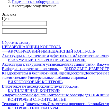
Геодезическое оборудование
Аксессуары геодезические
Загрузка
Цена
Сбросить фильтр
НЕРАЗРУШАЮЩИЙ КОНТРОЛЬ
АКУСТИЧЕСКИЙ ИМПЕДАНСНЫЙ КОНТРОЛЬ
Аксессуары к акустическим дефектоскопам
Акустические импе
ВАКУУМНЫЙ ПУЗЫРЬКОВЫЙ КОНТРОЛЬ
Аксессуары к вакуумным установкам
Вакуумные рамки
Вакуум
Вибродиагностический контроль
ВИЗУАЛЬНО-ИЗМЕРИТ
Квадрокоптеры и беспилотники
Видеоэндоскопы
Досмотровые 
телеинспекции
Универсальные шаблоны сварщика
ВИХРЕТОКОВЫЙ КОНТРОЛЬ
Вихретоковые дефектоскопы
Структуроскопы
КАПИЛЛЯРНЫЙ КОНТРОЛЬ
Ультрафиолетовые фонари
Контрольные образцы для ПВК
Лини
КОНТРОЛЬ В СТРОИТЕЛЬСТВЕ
Тепловизоры
Динамометры
Измерители прочности бетона
Контр
КОНТРОЛЬ ТЕМПЕРАТУРЫ