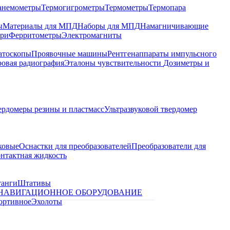
анемометры
Термогигрометры
Термометры
Термопара
ы
Материалы для МПД
Наборы для МПД
Намагничивающие
ари
Ферритометры
Электромагниты
атоскопы
Проявочные машины
Рентгенаппараты импульсного
овая радиография
Эталоны чувствительности
Дозиметры и
ердомеры резины и пластмасс
Ультразвуковой твердомер
ковые
Оснастки для преобразователей
Преобразователи для
контактная жидкость
танги
Штативы
НАВИГАЦИОННОЕ ОБОРУДОВАНИЕ
ортивное
Эхолоты