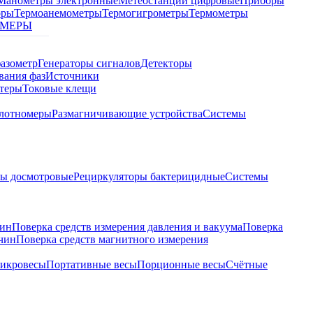
Манометры электронные
Метеостанции цифровые
Приборы
оры
Термоанемометры
Термогигрометры
Термометры
МЕРЫ
азометр
Генераторы сигналов
Детекторы
вания фаз
Источники
теры
Токовые клещи
лотномеры
Размагничивающие устройства
Системы
ры досмотровые
Рециркуляторы бактерицидные
Системы
чин
Поверка средств измерения давления и вакуума
Поверка
ичин
Поверка средств магнитного измерения
икровесы
Портативные весы
Порционные весы
Счётные