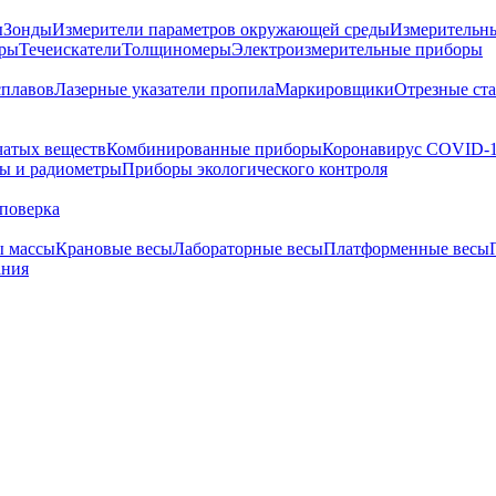
ы
Зонды
Измерители параметров окружающей среды
Измерительн
тры
Течеискатели
Толщиномеры
Электроизмерительные приборы
сплавов
Лазерные указатели пропила
Маркировщики
Отрезные ст
чатых веществ
Комбинированные приборы
Коронавирус COVID-
ы и радиометры
Приборы экологического контроля
поверка
ы массы
Крановые весы
Лабораторные весы
Платформенные весы
ания