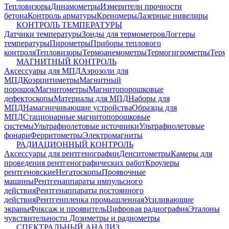
Тепловизоры
Динамометры
Измерители прочности
бетона
Контроль арматуры
Креномеры
Лазерные нивелиры
КОНТРОЛЬ ТЕМПЕРАТУРЫ
Датчики температуры
Зонды для термометров
Логгеры
температуры
Пирометры
Приборы теплового
контроля
Тепловизоры
Термоанемометры
Термогигрометры
Терм
МАГНИТНЫЙ КОНТРОЛЬ
Аксессуары для МПД
Аэрозоли для
МПД
Коэрцитиметры
Магнитный
порошок
Магнитометры
Магнитопорошковые
дефектоскопы
Материалы для МПД
Наборы для
МПД
Намагничивающие устройства
Образцы для
МПД
Стационарные магнитопорошковые
системы
Ультрафиолетовые источники
Ультрафиолетовые
фонари
Ферритометры
Электромагниты
РАДИАЦИОННЫЙ КОНТРОЛЬ
Аксессуары для рентгенографии
Денситометры
Камеры для
проведения рентгенографических работ
Кроулеры
рентгеновские
Негатоскопы
Проявочные
машины
Рентгенаппараты импульсного
действия
Рентгенаппараты постоянного
действия
Рентгенпленка промышленная
Усиливающие
экраны
Фиксаж и проявитель
Цифровая радиография
Эталоны
чувствительности
Дозиметры и радиометры
СПЕКТРАЛЬНЫЙ АНАЛИЗ