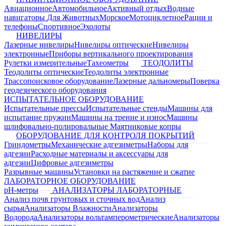
Авиационное
Автомобильное
Активный отдых
Водные
навигаторы
Для Животных
Морское
Мотоциклетное
Рации и
телефоны
Спортивное
Эхолоты
НИВЕЛИРЫ
Лазерные нивелиры
Нивелиры оптические
Нивелиры
электронные
Приборы вертикального проектирования
Рулетки измерительные
Тахеометры
ТЕОДОЛИТЫ
Теодолиты оптические
Теодолиты электронные
Трассопоисковое оборудование
Лазерные дальномеры
Поверка
геодезического оборудования
ИСПЫТАТЕЛЬНОЕ ОБОРУДОВАНИЕ
Испытательные прессы
Испытательные стенды
Машины для
испытание пружин
Машины на трение и износ
Машины
шлифовально-полировальные
Маятниковые копры
ОБОРУДОВАНИЕ ДЛЯ КОНТРОЛЯ ПОКРЫТИЙ
Гриндометры
Механические адгезиметры
Наборы для
адгезии
Расходные материалы и аксессуары для
адгезии
Цифровые адгезиметры
Разрывные машины
Установки на растяжение и сжатие
ЛАБОРАТОРНОЕ ОБОРУДОВАНИЕ
pH-метры
АНАЛИЗАТОРЫ ЛАБОРАТОРНЫЕ
Анализ почв грунтовых и сточных вод
Анализ
сырья
Анализаторы Влажности
Анализаторы
Водорода
Анализаторы вольтамперометрические
Анализаторы