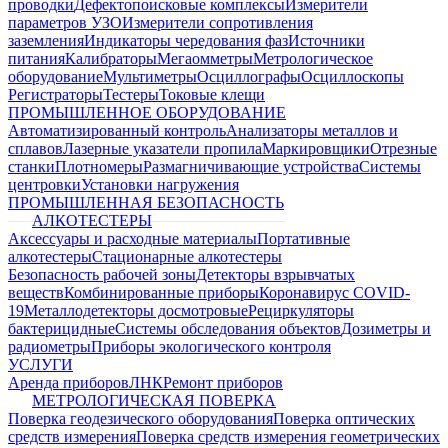
проводки
Дефектопоисковые комплексы
Измерители
параметров УЗО
Измерители сопротивления
заземления
Индикаторы чередования фаз
Источники
питания
Калибраторы
Мегаомметры
Метрологическое
оборудование
Мультиметры
Осциллографы
Осциллоскопы
Регистраторы
Тестеры
Токовые клещи
ПРОМЫШЛЕННОЕ ОБОРУДОВАНИЕ
Автоматизированный контроль
Анализаторы металлов и
сплавов
Лазерные указатели пропила
Маркировщики
Отрезные
станки
Плотномеры
Размагничивающие устройства
Системы
центровки
Установки нагружения
ПРОМЫШЛЕННАЯ БЕЗОПАСНОСТЬ
АЛКОТЕСТЕРЫ
Аксессуары и расходные материалы
Портативные
алкотестеры
Стационарные алкотестеры
Безопасность рабочей зоны
Детекторы взрывчатых
веществ
Комбинированные приборы
Коронавирус COVID-
19
Металлодетекторы досмотровые
Рециркуляторы
бактерицидные
Системы обследования объектов
Дозиметры и
радиометры
Приборы экологического контроля
УСЛУГИ
Аренда приборов
ЛНК
Ремонт приборов
МЕТРОЛОГИЧЕСКАЯ ПОВЕРКА
Поверка геодезического оборудования
Поверка оптических
средств измерения
Поверка средств измерения геометрических