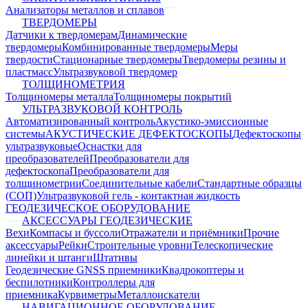
Анализаторы металлов и сплавов
ТВЕРДОМЕРЫ
Датчики к твердомерам
Динамические
твердомеры
Комбинированные твердомеры
Меры
твердости
Стационарные твердомеры
Твердомеры резины и
пластмасс
Ультразвуковой твердомер
ТОЛЩИНОМЕТРИЯ
Толщиномеры металла
Толщиномеры покрытий
УЛЬТРАЗВУКОВОЙ КОНТРОЛЬ
Автоматизированный контроль
Акустико-эмиссионные
системы
АКУСТИЧЕСКИЕ ДЕФЕКТОСКОПЫ
Дефектоскопы
ультразвуковые
Оснастки для
преобразователей
Преобразователи для
дефектоскопа
Преобразователи для
толщинометрии
Соединительные кабели
Стандартные образцы
(СОП)
Ультразвуковой гель - контактная жидкость
ГЕОДЕЗИЧЕСКОЕ ОБОРУДОВАНИЕ
АКСЕССУАРЫ ГЕОДЕЗИЧЕСКИЕ
Вехи
Компасы и буссоли
Отражатели и приёмники
Прочие
аксессуары
Рейки
Строительные уровни
Телескопические
линейки и штанги
Штативы
Геодезические GNSS приемники
Квадрокоптеры и
беспилотники
Контроллеры для
приемника
Курвиметры
Металлоискатели
НАВИГАЦИОННОЕ ОБОРУДОВАНИЕ