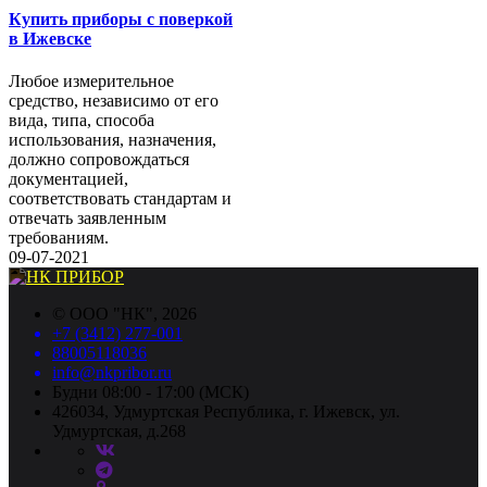
Купить приборы с поверкой
в Ижевске
Любое измерительное
средство, независимо от его
вида, типа, способа
использования, назначения,
должно сопровождаться
документацией,
соответствовать стандартам и
отвечать заявленным
требованиям.
09-07-2021
©
ООО "НК"
, 2026
+7 (3412) 277-001
88005118036
info@nkpribor.ru
Будни 08:00 - 17:00 (МСК)
426034, Удмуртская Республика, г. Ижевск, ул.
Удмуртская, д.268