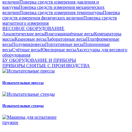
величин
Поверка средств измерения давления и
вакуума
Поверка средств измерения механических
величин
Поверка средств измерения температуры
Поверка
средств измерения физических величин
Поверка средств
магнитного измерения
ВЕСОВОЕ ОБОРУДОВАНИЕ
Аналитические весы
Влагозащищённые весы
Компараторы
массы
Крановые весы
Лабораторные весы
Платформенные
весы
Полумикровесы
Портативные весы
Порционные
весы
Счётные весы
Ювелирные весы
Аксессуары для весового
оборудования
БУ ОБОРУДОВАНИЕ И ПРИБОРЫ
ПРИБОРЫ СНЯТЫЕ С ПРОИЗВОДСТВА
Испытательные прессы
Испытательные стенды