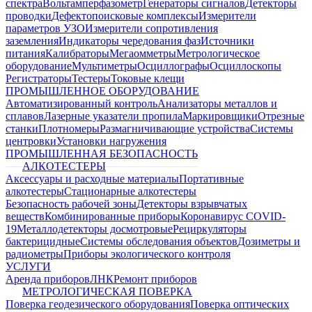
спектра
Вольтамперфазометр
Генераторы сигналов
Детекторы
проводки
Дефектопоисковые комплексы
Измерители
параметров УЗО
Измерители сопротивления
заземления
Индикаторы чередования фаз
Источники
питания
Калибраторы
Мегаомметры
Метрологическое
оборудование
Мультиметры
Осциллографы
Осциллоскопы
Регистраторы
Тестеры
Токовые клещи
ПРОМЫШЛЕННОЕ ОБОРУДОВАНИЕ
Автоматизированный контроль
Анализаторы металлов и
сплавов
Лазерные указатели пропила
Маркировщики
Отрезные
станки
Плотномеры
Размагничивающие устройства
Системы
центровки
Установки нагружения
ПРОМЫШЛЕННАЯ БЕЗОПАСНОСТЬ
АЛКОТЕСТЕРЫ
Аксессуары и расходные материалы
Портативные
алкотестеры
Стационарные алкотестеры
Безопасность рабочей зоны
Детекторы взрывчатых
веществ
Комбинированные приборы
Коронавирус COVID-
19
Металлодетекторы досмотровые
Рециркуляторы
бактерицидные
Системы обследования объектов
Дозиметры и
радиометры
Приборы экологического контроля
УСЛУГИ
Аренда приборов
ЛНК
Ремонт приборов
МЕТРОЛОГИЧЕСКАЯ ПОВЕРКА
Поверка геодезического оборудования
Поверка оптических