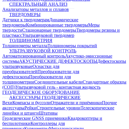
СПЕКТРАЛЬНЫЙ АНАЛИЗ
Анализаторы металлов и сплавов
ТВЕРДОМЕРЫ
Датчики к твердомерам
Динамические
твердомеры
Комбинированные твердомеры
Меры
твердости
Стационарные твердомеры
Твердомеры резины и
пластмасс
Ультразвуковой твердомер
ТОЛЩИНОМЕТРИЯ
Толщиномеры металла
Толщиномеры покрытий
УЛЬТРАЗВУКОВОЙ КОНТРОЛЬ
Автоматизированный контроль
Акустико-эмиссионные
системы
АКУСТИЧЕСКИЕ ДЕФЕКТОСКОПЫ
Дефектоскопы
ультразвуковые
Оснастки для
преобразователей
Преобразователи для
дефектоскопа
Преобразователи для
толщинометрии
Соединительные кабели
Стандартные образцы
(СОП)
Ультразвуковой гель - контактная жидкость
ГЕОДЕЗИЧЕСКОЕ ОБОРУДОВАНИЕ
АКСЕССУАРЫ ГЕОДЕЗИЧЕСКИЕ
Вехи
Компасы и буссоли
Отражатели и приёмники
Прочие
аксессуары
Рейки
Строительные уровни
Телескопические
линейки и штанги
Штативы
Геодезические GNSS приемники
Квадрокоптеры и
беспилотники
Контроллеры для
приемника
Курвиметры
Металлоискатели