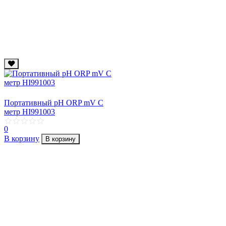
Портативный рН ORP mV C
метр HI991003
0
В корзину
В корзину