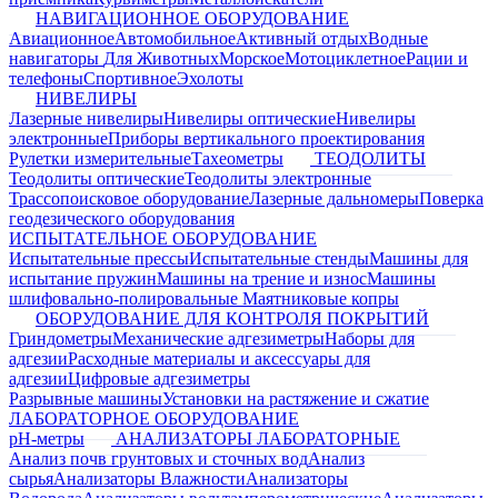
НАВИГАЦИОННОЕ ОБОРУДОВАНИЕ
Авиационное
Автомобильное
Активный отдых
Водные
навигаторы
Для Животных
Морское
Мотоциклетное
Рации и
телефоны
Спортивное
Эхолоты
НИВЕЛИРЫ
Лазерные нивелиры
Нивелиры оптические
Нивелиры
электронные
Приборы вертикального проектирования
Рулетки измерительные
Тахеометры
ТЕОДОЛИТЫ
Теодолиты оптические
Теодолиты электронные
Трассопоисковое оборудование
Лазерные дальномеры
Поверка
геодезического оборудования
ИСПЫТАТЕЛЬНОЕ ОБОРУДОВАНИЕ
Испытательные прессы
Испытательные стенды
Машины для
испытание пружин
Машины на трение и износ
Машины
шлифовально-полировальные
Маятниковые копры
ОБОРУДОВАНИЕ ДЛЯ КОНТРОЛЯ ПОКРЫТИЙ
Гриндометры
Механические адгезиметры
Наборы для
адгезии
Расходные материалы и аксессуары для
адгезии
Цифровые адгезиметры
Разрывные машины
Установки на растяжение и сжатие
ЛАБОРАТОРНОЕ ОБОРУДОВАНИЕ
pH-метры
АНАЛИЗАТОРЫ ЛАБОРАТОРНЫЕ
Анализ почв грунтовых и сточных вод
Анализ
сырья
Анализаторы Влажности
Анализаторы