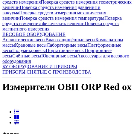
средств измерения
Поверка средств измерения геометрических
величин
Поверка средств измерения давления и
вакуума
Поверка средств измерения механических
величин
Поверка средств измерения температуры
Поверка
средств измерения физических величин
Поверка средств
магнитного измерения
ВЕСОВОЕ ОБОРУДОВАНИЕ
Аналитические весы
Влагозащищённые весы
Компараторы
массы
Крановые весы
Лабораторные весы
Платформенные
весы
Полумикровесы
Портативные весы
Порционные
весы
Счётные весы
Ювелирные весы
Аксессуары для весового
оборудования
БУ ОБОРУДОВАНИЕ И ПРИБОРЫ
ПРИБОРЫ СНЯТЫЕ С ПРОИЗВОДСТВА
Измерители ОВП ORP Red ox