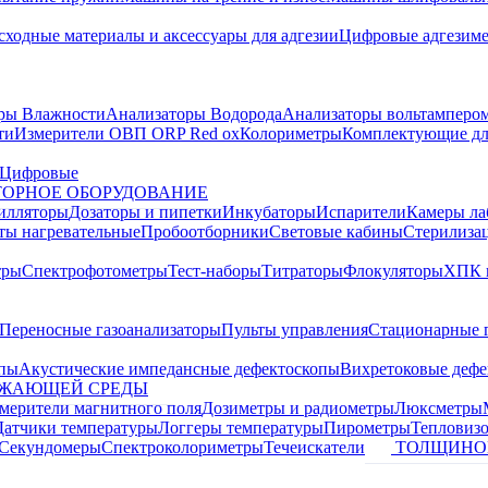
сходные материалы и аксессуары для адгезии
Цифровые адгезим
ры Влажности
Анализаторы Водорода
Анализаторы вольтамперо
ти
Измерители ОВП ORP Red ox
Колориметры
Комплектующие дл
Цифровые
ОРНОЕ ОБОРУДОВАНИЕ
илляторы
Дозаторы и пипетки
Инкубаторы
Испарители
Камеры ла
ты нагревательные
Пробоотборники
Световые кабины
Стерилиза
тры
Спектрофотометры
Тест-наборы
Титраторы
Флокуляторы
ХПК 
Переносные газоанализаторы
Пульты управления
Стационарные 
опы
Акустические импедансные дефектоскопы
Вихретоковые дефе
УЖАЮЩЕЙ СРЕДЫ
змерители магнитного поля
Дозиметры и радиометры
Люксметры
Датчики температуры
Логгеры температуры
Пирометры
Тепловиз
Секундомеры
Спектроколориметры
Течеискатели
ТОЛЩИНО