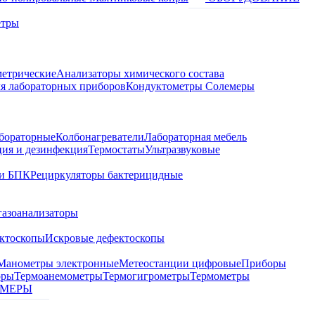
етры
метрические
Анализаторы химического состава
я лабораторных приборов
Кондуктометры Солемеры
бораторные
Колбонагреватели
Лабораторная мебель
ция и дезинфекция
Термостаты
Ультразвуковые
и БПК
Рециркуляторы бактерицидные
газоанализаторы
ктоскопы
Искровые дефектоскопы
Манометры электронные
Метеостанции цифровые
Приборы
оры
Термоанемометры
Термогигрометры
Термометры
МЕРЫ