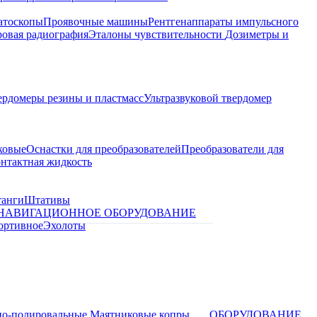
атоскопы
Проявочные машины
Рентгенаппараты импульсного
овая радиография
Эталоны чувствительности
Дозиметры и
ердомеры резины и пластмасс
Ультразвуковой твердомер
ковые
Оснастки для преобразователей
Преобразователи для
контактная жидкость
танги
Штативы
НАВИГАЦИОННОЕ ОБОРУДОВАНИЕ
ортивное
Эхолоты
о-полировальные
Маятниковые копры
ОБОРУДОВАНИЕ