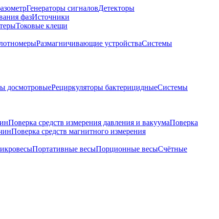
азометр
Генераторы сигналов
Детекторы
вания фаз
Источники
теры
Токовые клещи
лотномеры
Размагничивающие устройства
Системы
ры досмотровые
Рециркуляторы бактерицидные
Системы
чин
Поверка средств измерения давления и вакуума
Поверка
ичин
Поверка средств магнитного измерения
икровесы
Портативные весы
Порционные весы
Счётные