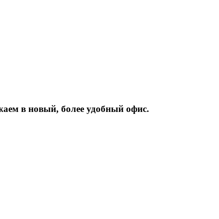
жаем
в
новый,
более
удобный
офис.