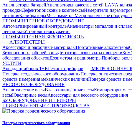
Анализаторы батарей
Анализаторы качества сетей LAN
Анализа
проводки
Дефектопоисковые комплексы
Измерители параметро
питания
Калибраторы
Мегаомметры
Метрологическое оборудов
ПРОМЫШЛЕННОЕ ОБОРУДОВАНИЕ
Автоматизированный контроль
Анализаторы металлов и сплав
центровки
Установки нагружения
ПРОМЫШЛЕННАЯ БЕЗОПАСНОСТЬ
АЛКОТЕСТЕРЫ
Аксессуары и расходные материалы
Портативные алкотестеры
С
Безопасность рабочей зоны
Детекторы взрывчатых веществ
Ком
обследования объектов
Дозиметры и радиометры
Приборы эколо
УСЛУГИ
Аренда приборов
ЛНК
Ремонт приборов
МЕТРОЛОГИЧЕСК
Поверка геодезического оборудования
Поверка оптических сре
средств измерения механических величин
Поверка средств изм
ВЕСОВОЕ ОБОРУДОВАНИЕ
Аналитические весы
Влагозащищённые весы
Компараторы мас
весы
Ювелирные весы
Аксессуары для весового оборудования
БУ ОБОРУДОВАНИЕ И ПРИБОРЫ
ПРИБОРЫ СНЯТЫЕ С ПРОИЗВОДСТВА
Поверка геодезического оборудования