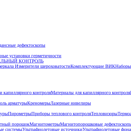
дансные дефектоскопы
ные установки герметичности
ЕЛЬНЫЙ КОНТРОЛЬ
зеркала
Измерители шероховатости
Комплектующие ВИК
Набор
и капиллярного контроля
Материалы для капиллярного контроля
оль арматуры
Креномеры
Лазерные нивелиры
туры
Пирометры
Приборы теплового контроля
Тепловизоры
Термо
тный порошок
Магнитометры
Магнитопорошковые дефектоскоп
ые системы
Ультрафиолетовые источники
Ультрафиолетовые фон