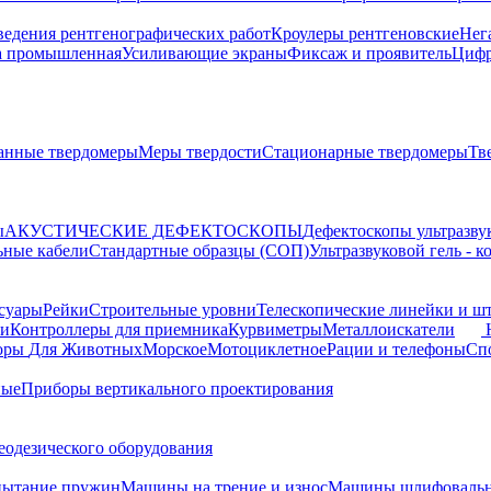
ведения рентгенографических работ
Кроулеры рентгеновские
Нег
а промышленная
Усиливающие экраны
Фиксаж и проявитель
Цифр
анные твердомеры
Меры твердости
Стационарные твердомеры
Тв
ы
АКУСТИЧЕСКИЕ ДЕФЕКТОСКОПЫ
Дефектоскопы ультразву
ьные кабели
Стандартные образцы (СОП)
Ультразвуковой гель - 
суары
Рейки
Строительные уровни
Телескопические линейки и ш
ки
Контроллеры для приемника
Курвиметры
Металлоискатели
торы
Для Животных
Морское
Мотоциклетное
Рации и телефоны
Сп
ные
Приборы вертикального проектирования
еодезического оборудования
пытание пружин
Машины на трение и износ
Машины шлифовальн