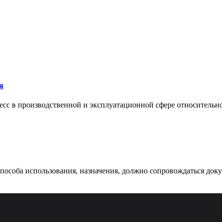
я
сс в производственной и эксплуатационной сфере относительно 
 способа использования, назначения, должно сопровождаться док