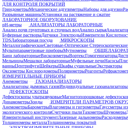
ДЛЯ КОНТРОЛЯ ПОКРЫТИЙ
Гриндометры
Механические адгезиметры
Наборы для адгезии
Ра
Разрывные машины
Установки на растяжение и сжатие
ЛАБОРАТОРНОЕ ОБОРУДОВАНИЕ
pH-метры
АНАЛИЗАТОРЫ ЛАБОРАТОРНЫЕ
Анализ почв грунтовых и сточных вод
Анализ сырья
Анализато
Буферные растворы
Датчики Электроды
Измерители Кислотнос
TDS
Лабораторная посуда
МИКРОСКОПЫ
Металлографические
Световые-Оптические
Стереоскопические
Мультипараметровые приборы
Мутномеры
ОБЩЕЛАБОРАТ
Бани лабораторные
Вискозиметры
Вортекс
Гомогенизаторы
Дист
Мельницы
Мешалки лабораторные
Муфельные печи
Насосы
Пли
ванны
Центрифуги
Шейкеры
Шкафы сушильные
Экстракторы
Оксиметры Кислородомеры
Поляриметры
Реагенты
Рефрактоме
ИЗМЕРИТЕЛЬНЫЕ ПРИБОРЫ
Анемометры
ГАЗОАНАЛИЗАТОРЫ
Анализаторы дымовых газов
Индивидуальные газоанализаторы
ДЕФЕКТОСКОПЫ
Дефектоскопы ультразвуковые
Магнитопорошковые дефектоск
Динамометры
Зонды
ИЗМЕРИТЕЛИ ПАРАМЕТРОВ ОКР
Анемометры
Барометры
Влагомеры и гигрометры
Гауссметры и
экологического контроля
Счетчики пыли
Тахометры
Шумомеры
Измерительный инструмент
Лазерные дальномеры
Расходомеры
Толщиномеры металла
Толщиномеры покрытий
ЭЛЕКТРОИЗМЕРИТЕЛЬНЫЕ ПРИБОРЫ