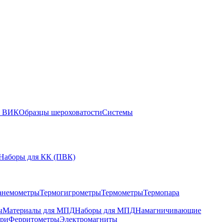
ы ВИК
Образцы шероховатости
Системы
Наборы для КК (ПВК)
анемометры
Термогигрометры
Термометры
Термопара
ы
Материалы для МПД
Наборы для МПД
Намагничивающие
ари
Ферритометры
Электромагниты