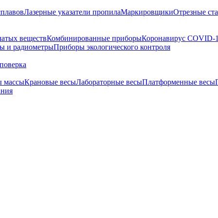
сплавов
Лазерные указатели пропила
Маркировщики
Отрезные ст
чатых веществ
Комбинированные приборы
Коронавирус COVID-
ы и радиометры
Приборы экологического контроля
поверка
ы массы
Крановые весы
Лабораторные весы
Платформенные весы
ания