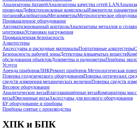
Анализаторы батарей
Анализаторы качества сетей LAN
Анализа
проводки
Дефектопоисковые комплексы
Измерители параметро
питания
Калибраторы
Мегаомметры
Метрологическое оборудов
Промышленное оборудование
Автоматизированный контроль
Анализаторы металлов и сплав
центровки
Установки нагружения
Промышленная безопасность
Алкотестеры
Аксессуары и расходные материалы
Портативные алкотестеры
С
Безопасность рабочей зоны
Детекторы взрывчатых веществ
Ком
обследования объектов
Дозиметры и радиометры
Приборы эколо
Услуги
Аренда приборов
ЛНК
Ремонт приборов
Метрологическая пове
Поверка геодезического оборудования
Поверка оптических сре
средств измерения механических величин
Поверка средств изм
Весовое оборудование
Аналитические весы
Влагозащищённые весы
Компараторы мас
весы
Ювелирные весы
Аксессуары для весового оборудования
БУ оборудование и приборы
Приборы снятые с производства
ХПК и БПК