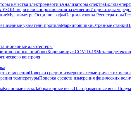
торы качества электроэнергии
Анализаторы спектра
Вольтамперф
в УЗО
Измерители сопротивления заземления
Индикаторы чередо
ание
Мультиметры
Осциллографы
Осциллоскопы
Регистраторы
Тес
ов
Лазерные указатели пропила
Маркировщики
Отрезные станки
П
тационарные алкотестеры
бинированные приборы
Коронавирус COVID-19
Металлодетекто
гического контроля
рка
дств измерения
Поверка средств измерения геометрических вели
ерения температуры
Поверка средств измерения физических вел
сы
Крановые весы
Лабораторные весы
Платформенные весы
Полум