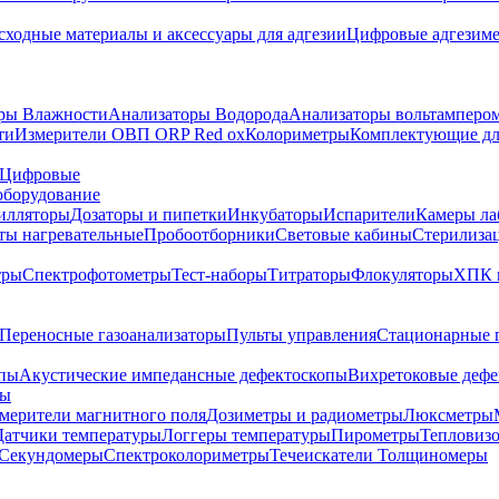
сходные материалы и аксессуары для адгезии
Цифровые адгезим
ры Влажности
Анализаторы Водорода
Анализаторы вольтамперо
ти
Измерители ОВП ORP Red ox
Колориметры
Комплектующие дл
Цифровые
оборудование
илляторы
Дозаторы и пипетки
Инкубаторы
Испарители
Камеры ла
ты нагревательные
Пробоотборники
Световые кабины
Стерилиза
тры
Спектрофотометры
Тест-наборы
Титраторы
Флокуляторы
ХПК 
Переносные газоанализаторы
Пульты управления
Стационарные 
опы
Акустические импедансные дефектоскопы
Вихретоковые дефе
ды
змерители магнитного поля
Дозиметры и радиометры
Люксметры
Датчики температуры
Логгеры температуры
Пирометры
Тепловиз
Секундомеры
Спектроколориметры
Течеискатели
Толщиномеры