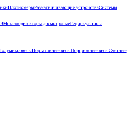
анки
Плотномеры
Размагничивающие устройства
Системы
19
Металлодетекторы досмотровые
Рециркуляторы
Полумикровесы
Портативные весы
Порционные весы
Счётные