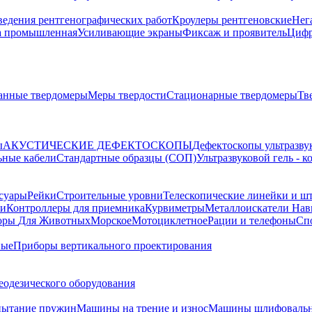
ведения рентгенографических работ
Кроулеры рентгеновские
Нег
а промышленная
Усиливающие экраны
Фиксаж и проявитель
Цифр
анные твердомеры
Меры твердости
Стационарные твердомеры
Тв
ы
АКУСТИЧЕСКИЕ ДЕФЕКТОСКОПЫ
Дефектоскопы ультразву
ьные кабели
Стандартные образцы (СОП)
Ультразвуковой гель - 
суары
Рейки
Строительные уровни
Телескопические линейки и ш
ки
Контроллеры для приемника
Курвиметры
Металлоискатели
Нави
торы
Для Животных
Морское
Мотоциклетное
Рации и телефоны
Сп
ные
Приборы вертикального проектирования
еодезического оборудования
пытание пружин
Машины на трение и износ
Машины шлифовальн