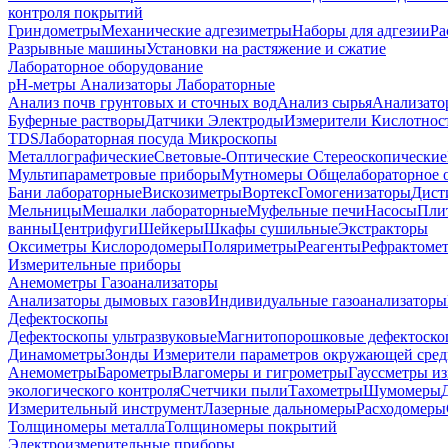
контроля покрытий
Гриндометры
Механические адгезиметры
Наборы для адгезии
Ра
Разрывные машины
Установки на растяжение и сжатие
Лабораторное оборудование
pH-метры
Анализаторы Лабораторные
Анализ почв грунтовых и сточных вод
Анализ сырья
Анализато
Буферные растворы
Датчики Электроды
Измерители Кислотнос
TDS
Лабораторная посуда
Микроскопы
Металлографические
Световые-Оптические
Стереоскопические
Мультипараметровые приборы
Мутномеры
Общелабораторное 
Бани лабораторные
Вискозиметры
Вортекс
Гомогенизаторы
Дист
Мельницы
Мешалки лабораторные
Муфельные печи
Насосы
Пли
ванны
Центрифуги
Шейкеры
Шкафы сушильные
Экстракторы
Оксиметры Кислородомеры
Поляриметры
Реагенты
Рефрактоме
Измерительные приборы
Анемометры
Газоанализаторы
Анализаторы дымовых газов
Индивидуальные газоанализаторы
Дефектоскопы
Дефектоскопы ультразвуковые
Магнитопорошковые дефектоск
Динамометры
Зонды
Измерители параметров окружающей сре
Анемометры
Барометры
Влагомеры и гигрометры
Гауссметры и
экологического контроля
Счетчики пыли
Тахометры
Шумомеры
Измерительный инструмент
Лазерные дальномеры
Расходомеры
Толщиномеры металла
Толщиномеры покрытий
Электроизмерительные приборы