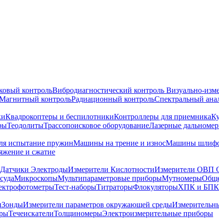
ковый контроль
Вибродиагностический контроль
Визуально-изм
Магнитный контроль
Радиационный контроль
Спектральный ана
ки
Квадрокоптеры и беспилотники
Контроллеры для приемника
К
ры
Теодолиты
Трассопоисковое оборудование
Лазерные дальноме
я испытание пружин
Машины на трение и износ
Машины шлифо
тяжение и сжатие
Датчики Электроды
Измерители Кислотности
Измерители ОВП 
суда
Микроскопы
Мультипараметровые приборы
Мутномеры
Обще
ектрофотометры
Тест-наборы
Титраторы
Флокуляторы
ХПК и БПК
ы
Зонды
Измерители параметров окружающей среды
Измерительн
тры
Течеискатели
Толщиномеры
Электроизмерительные приборы