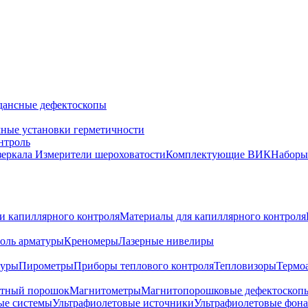
дансные дефектоскопы
ные установки герметичности
нтроль
зеркала
Измерители шероховатости
Комплектующие ВИК
Набор
и капиллярного контроля
Материалы для капиллярного контроля
оль арматуры
Креномеры
Лазерные нивелиры
туры
Пирометры
Приборы теплового контроля
Тепловизоры
Термо
тный порошок
Магнитометры
Магнитопорошковые дефектоскоп
ые системы
Ультрафиолетовые источники
Ультрафиолетовые фон