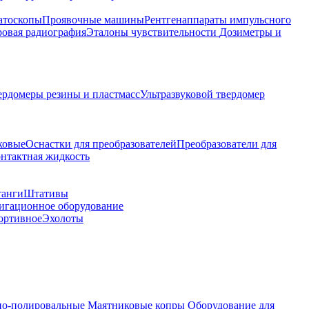
атоскопы
Проявочные машины
Рентгенаппараты импульсного
овая радиография
Эталоны чувствительности
Дозиметры и
ердомеры резины и пластмасс
Ультразвуковой твердомер
ковые
Оснастки для преобразователей
Преобразователи для
контактная жидкость
танги
Штативы
гационное оборудование
ортивное
Эхолоты
о-полировальные
Маятниковые копры
Оборудование для