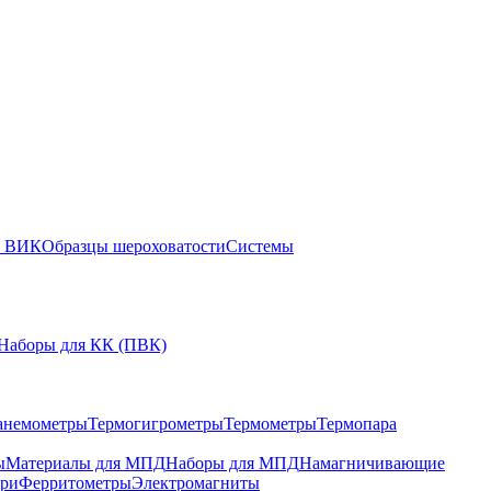
ы ВИК
Образцы шероховатости
Системы
Наборы для КК (ПВК)
анемометры
Термогигрометры
Термометры
Термопара
ы
Материалы для МПД
Наборы для МПД
Намагничивающие
ари
Ферритометры
Электромагниты