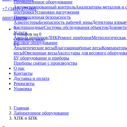
Промышленное оборудование
Автоматизированный контроль
Анализаторы металлов и 
+7 (3412) 277-001
центровки
Установки нагружения
Промышленная безопасность
88005118036
Алкотестеры
Безопасность рабочей зоны
Детекторы взрыв
бактерицидные
Системы обследования объектов
Дозиметр
0
Услуги
0
товаров на
0
Аренда приборов
ЛНК
Ремонт приборов
Метрологическая 
Оформить заказ
Весовое оборудование
0
0
Аналитические весы
Влагозащищённые весы
Компаратор
весы
Ювелирные весы
Аксессуары для весового оборудов
БУ оборудование и приборы
Приборы снятые с производства
О нас
Контакты
Доставка и оплата
Реквизиты
Упаковка
Главная
Лабораторное оборудование
ХПК и БПК