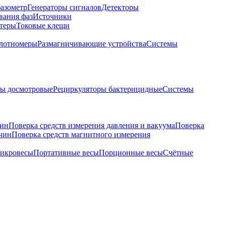
азометр
Генераторы сигналов
Детекторы
вания фаз
Источники
теры
Токовые клещи
лотномеры
Размагничивающие устройства
Системы
ры досмотровые
Рециркуляторы бактерицидные
Системы
чин
Поверка средств измерения давления и вакуума
Поверка
ичин
Поверка средств магнитного измерения
икровесы
Портативные весы
Порционные весы
Счётные