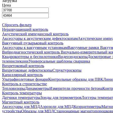
Загрузка
Цена
Сбросить фильтр
Неразрушающий контроль
Акустический импедансный контроль
Аксессуары к акустическим дефектоскопам
Акустические импе
Вакуумный пузырьковый контроль
Аксессуары к вакуумным установкам
Вакуумные рамки
Вакуум
Вибродиагностический контроль
Визуально-измерительный ко
Квадрокоптеры и беспилотники
Видеоэндоскопы
Досмотровые 
телеинспекции
Универсальные шаблоны сварщика
Вихретоковый контроль
Вихретоковые дефектоскопы
Структуроскопы
Капиллярный контроль
Ультрафиолетовые фонари
Контрольные образцы для ПВК
Лини
Контроль в строительстве
Тепловизоры
Динамометры
Измерители прочности бетона
Контр
Контроль температуры
Датчики температуры
Зонды для термометров
Логгеры темпера
Магнитный контроль
Аксессуары для МПД
Аэрозоли для МПД
Коэрцитиметры
Магни
устройства
Образцы для МПД
Стационарные магнитопорошков