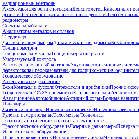
Радиационный контроль
Аксессуары для рентгенографии
Денситометры
Камеры для про
действия
Рентгенаппараты постоянного действия
Рентгенпленк
радиометры
Спектральный анализ
Анализаторы металлов и сплавов
Твердомеры
Датчики к твердомерам
Динамические твердомеры
Комбиниров
Толщинометрия
Толщиномеры металла
Толщиномеры покрытий
Ультразвуковой контроль
Автоматизированный контроль
Акустико-эмиссионные систем
дефектоскопа
Преобразователи для толщинометрии
Соединител
Геодезическое оборудование
Аксессуары геодезические
Вехи
Компасы и буссоли
Отражатели и приёмники
Прочие аксес
Геодезические GNSS приемники
Квадрокоптеры и беспилотни
Авиационное
Автомобильное
Активный отдых
Водные навига
Нивелиры
Лазерные нивелиры
Нивелиры оптические
Нивелиры электрон
Рулетки измерительные
Тахеометры
Теодолиты
Теодолиты оптические
Теодолиты электронные
Трассопоисковое оборудование
Лазерные дальномеры
Поверка г
Испытательное оборудование
Испытательные прессы
Испытательные стенды
Машины для ис