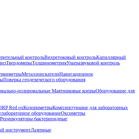
ерительный контроль
Вихретоковый контроль
Капиллярный
лиз
Твердомеры
Толщинометрия
Ультразвуковой контроль
урвиметры
Металлоискатели
Навигационное
ры
Поверка геодезического оборудования
вально-полировальные
Маятниковые копры
Оборудование для
ORP Red ox
Колориметры
Комплектующие для лабораторных
лабораторное оборудование
Оксиметры
Рециркуляторы бактерицидные
ый инструмент
Лазерные