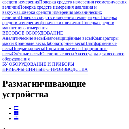
средств измерения
Поверка средств измерения геометрических
величин
Поверка средств измерения давления и
вакуума
Поверка средств измерения механических
величин
Поверка средств измерения температуры
Поверка
средств измерения физических величин
Поверка средств
магнитного измерения
ВЕСОВОЕ ОБОРУДОВАНИЕ
Аналитические весы
Влагозащищённые весы
Компараторы
массы
Крановые весы
Лабораторные весы
Платформенные
весы
Полумикровесы
Портативные весы
Порционные
весы
Счётные весы
Ювелирные весы
Аксессуары для весового
оборудования
БУ ОБОРУДОВАНИЕ И ПРИБОРЫ
ПРИБОРЫ СНЯТЫЕ С ПРОИЗВОДСТВА
Размагничивающие
устройства