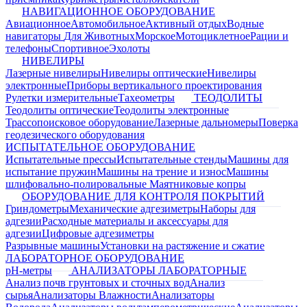
НАВИГАЦИОННОЕ ОБОРУДОВАНИЕ
Авиационное
Автомобильное
Активный отдых
Водные
навигаторы
Для Животных
Морское
Мотоциклетное
Рации и
телефоны
Спортивное
Эхолоты
НИВЕЛИРЫ
Лазерные нивелиры
Нивелиры оптические
Нивелиры
электронные
Приборы вертикального проектирования
Рулетки измерительные
Тахеометры
ТЕОДОЛИТЫ
Теодолиты оптические
Теодолиты электронные
Трассопоисковое оборудование
Лазерные дальномеры
Поверка
геодезического оборудования
ИСПЫТАТЕЛЬНОЕ ОБОРУДОВАНИЕ
Испытательные прессы
Испытательные стенды
Машины для
испытание пружин
Машины на трение и износ
Машины
шлифовально-полировальные
Маятниковые копры
ОБОРУДОВАНИЕ ДЛЯ КОНТРОЛЯ ПОКРЫТИЙ
Гриндометры
Механические адгезиметры
Наборы для
адгезии
Расходные материалы и аксессуары для
адгезии
Цифровые адгезиметры
Разрывные машины
Установки на растяжение и сжатие
ЛАБОРАТОРНОЕ ОБОРУДОВАНИЕ
pH-метры
АНАЛИЗАТОРЫ ЛАБОРАТОРНЫЕ
Анализ почв грунтовых и сточных вод
Анализ
сырья
Анализаторы Влажности
Анализаторы