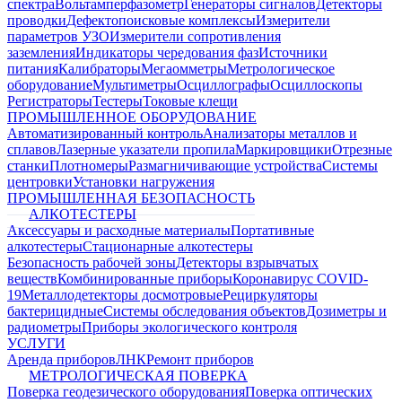
спектра
Вольтамперфазометр
Генераторы сигналов
Детекторы
проводки
Дефектопоисковые комплексы
Измерители
параметров УЗО
Измерители сопротивления
заземления
Индикаторы чередования фаз
Источники
питания
Калибраторы
Мегаомметры
Метрологическое
оборудование
Мультиметры
Осциллографы
Осциллоскопы
Регистраторы
Тестеры
Токовые клещи
ПРОМЫШЛЕННОЕ ОБОРУДОВАНИЕ
Автоматизированный контроль
Анализаторы металлов и
сплавов
Лазерные указатели пропила
Маркировщики
Отрезные
станки
Плотномеры
Размагничивающие устройства
Системы
центровки
Установки нагружения
ПРОМЫШЛЕННАЯ БЕЗОПАСНОСТЬ
АЛКОТЕСТЕРЫ
Аксессуары и расходные материалы
Портативные
алкотестеры
Стационарные алкотестеры
Безопасность рабочей зоны
Детекторы взрывчатых
веществ
Комбинированные приборы
Коронавирус COVID-
19
Металлодетекторы досмотровые
Рециркуляторы
бактерицидные
Системы обследования объектов
Дозиметры и
радиометры
Приборы экологического контроля
УСЛУГИ
Аренда приборов
ЛНК
Ремонт приборов
МЕТРОЛОГИЧЕСКАЯ ПОВЕРКА
Поверка геодезического оборудования
Поверка оптических