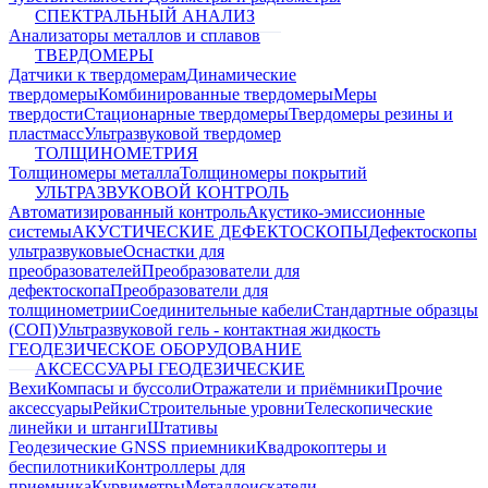
СПЕКТРАЛЬНЫЙ АНАЛИЗ
Анализаторы металлов и сплавов
ТВЕРДОМЕРЫ
Датчики к твердомерам
Динамические
твердомеры
Комбинированные твердомеры
Меры
твердости
Стационарные твердомеры
Твердомеры резины и
пластмасс
Ультразвуковой твердомер
ТОЛЩИНОМЕТРИЯ
Толщиномеры металла
Толщиномеры покрытий
УЛЬТРАЗВУКОВОЙ КОНТРОЛЬ
Автоматизированный контроль
Акустико-эмиссионные
системы
АКУСТИЧЕСКИЕ ДЕФЕКТОСКОПЫ
Дефектоскопы
ультразвуковые
Оснастки для
преобразователей
Преобразователи для
дефектоскопа
Преобразователи для
толщинометрии
Соединительные кабели
Стандартные образцы
(СОП)
Ультразвуковой гель - контактная жидкость
ГЕОДЕЗИЧЕСКОЕ ОБОРУДОВАНИЕ
АКСЕССУАРЫ ГЕОДЕЗИЧЕСКИЕ
Вехи
Компасы и буссоли
Отражатели и приёмники
Прочие
аксессуары
Рейки
Строительные уровни
Телескопические
линейки и штанги
Штативы
Геодезические GNSS приемники
Квадрокоптеры и
беспилотники
Контроллеры для
приемника
Курвиметры
Металлоискатели