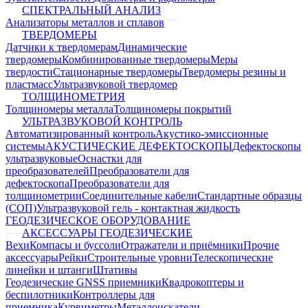
СПЕКТРАЛЬНЫЙ АНАЛИЗ
Анализаторы металлов и сплавов
ТВЕРДОМЕРЫ
Датчики к твердомерам
Динамические
твердомеры
Комбинированные твердомеры
Меры
твердости
Стационарные твердомеры
Твердомеры резины и
пластмасс
Ультразвуковой твердомер
ТОЛЩИНОМЕТРИЯ
Толщиномеры металла
Толщиномеры покрытий
УЛЬТРАЗВУКОВОЙ КОНТРОЛЬ
Автоматизированный контроль
Акустико-эмиссионные
системы
АКУСТИЧЕСКИЕ ДЕФЕКТОСКОПЫ
Дефектоскопы
ультразвуковые
Оснастки для
преобразователей
Преобразователи для
дефектоскопа
Преобразователи для
толщинометрии
Соединительные кабели
Стандартные образцы
(СОП)
Ультразвуковой гель - контактная жидкость
ГЕОДЕЗИЧЕСКОЕ ОБОРУДОВАНИЕ
АКСЕССУАРЫ ГЕОДЕЗИЧЕСКИЕ
Вехи
Компасы и буссоли
Отражатели и приёмники
Прочие
аксессуары
Рейки
Строительные уровни
Телескопические
линейки и штанги
Штативы
Геодезические GNSS приемники
Квадрокоптеры и
беспилотники
Контроллеры для
приемника
Курвиметры
Металлоискатели