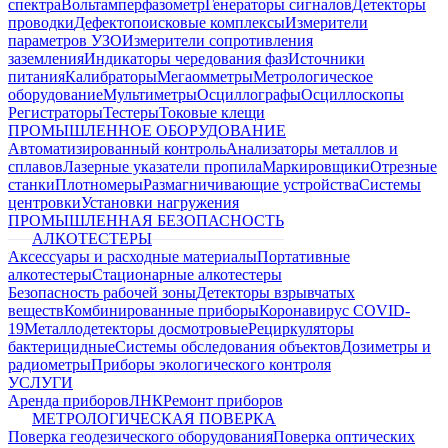
спектра
Вольтамперфазометр
Генераторы сигналов
Детекторы
проводки
Дефектопоисковые комплексы
Измерители
параметров УЗО
Измерители сопротивления
заземления
Индикаторы чередования фаз
Источники
питания
Калибраторы
Мегаомметры
Метрологическое
оборудование
Мультиметры
Осциллографы
Осциллоскопы
Регистраторы
Тестеры
Токовые клещи
ПРОМЫШЛЕННОЕ ОБОРУДОВАНИЕ
Автоматизированный контроль
Анализаторы металлов и
сплавов
Лазерные указатели пропила
Маркировщики
Отрезные
станки
Плотномеры
Размагничивающие устройства
Системы
центровки
Установки нагружения
ПРОМЫШЛЕННАЯ БЕЗОПАСНОСТЬ
АЛКОТЕСТЕРЫ
Аксессуары и расходные материалы
Портативные
алкотестеры
Стационарные алкотестеры
Безопасность рабочей зоны
Детекторы взрывчатых
веществ
Комбинированные приборы
Коронавирус COVID-
19
Металлодетекторы досмотровые
Рециркуляторы
бактерицидные
Системы обследования объектов
Дозиметры и
радиометры
Приборы экологического контроля
УСЛУГИ
Аренда приборов
ЛНК
Ремонт приборов
МЕТРОЛОГИЧЕСКАЯ ПОВЕРКА
Поверка геодезического оборудования
Поверка оптических