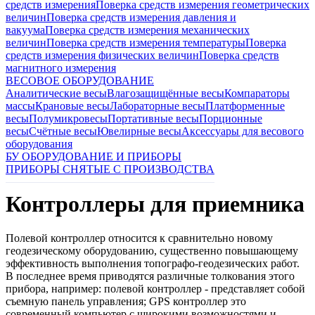
средств измерения
Поверка средств измерения геометрических
величин
Поверка средств измерения давления и
вакуума
Поверка средств измерения механических
величин
Поверка средств измерения температуры
Поверка
средств измерения физических величин
Поверка средств
магнитного измерения
ВЕСОВОЕ ОБОРУДОВАНИЕ
Аналитические весы
Влагозащищённые весы
Компараторы
массы
Крановые весы
Лабораторные весы
Платформенные
весы
Полумикровесы
Портативные весы
Порционные
весы
Счётные весы
Ювелирные весы
Аксессуары для весового
оборудования
БУ ОБОРУДОВАНИЕ И ПРИБОРЫ
ПРИБОРЫ СНЯТЫЕ С ПРОИЗВОДСТВА
Контроллеры для приемника
Полевой контроллер относится к сравнительно новому
геодезическому оборудованию, существенно повышающему
эффективность выполнения топографо-геодезических работ.
В последнее время приводятся различные толкования этого
прибора, например: полевой контроллер - представляет собой
съемную панель управления; GPS контроллер это
современный компьютер с широкими возможностями и