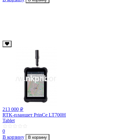
213 000
p
RTK-планшет PrinCe LT700H
Tablet
0
В корзину
В корзину