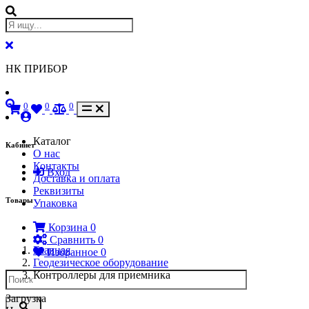
НК ПРИБОР
0
0
0
Каталог
Кабинет
О нас
Контакты
Вход
Доставка и оплата
Реквизиты
Товары
Упаковка
Корзина
0
Сравнить
0
Главная
Избранное
0
Геодезическое оборудование
Контроллеры для приемника
Загрузка