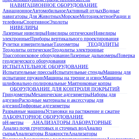
НАВИГАЦИОННОЕ ОБОРУДОВАНИЕ
Авиационное
Автомобильное
Активный отдых
Водные
навигаторы
Для Животных
Морское
Мотоциклетное
Рации и
телефоны
Спортивное
Эхолоты
НИВЕЛИРЫ
Лазерные нивелиры
Нивелиры оптические
Нивелиры
электронные
Приборы вертикального проектирования
Рулетки измерительные
Тахеометры
ТЕОДОЛИТЫ
Теодолиты оптические
Теодолиты электронные
Трассопоисковое оборудование
Лазерные дальномеры
Поверка
геодезического оборудования
ИСПЫТАТЕЛЬНОЕ ОБОРУДОВАНИЕ
Испытательные прессы
Испытательные стенды
Машины для
испытание пружин
Машины на трение и износ
Машины
шлифовально-полировальные
Маятниковые копры
ОБОРУДОВАНИЕ ДЛЯ КОНТРОЛЯ ПОКРЫТИЙ
Гриндометры
Механические адгезиметры
Наборы для
адгезии
Расходные материалы и аксессуары для
адгезии
Цифровые адгезиметры
Разрывные машины
Установки на растяжение и сжатие
ЛАБОРАТОРНОЕ ОБОРУДОВАНИЕ
pH-метры
АНАЛИЗАТОРЫ ЛАБОРАТОРНЫЕ
Анализ почв грунтовых и сточных вод
Анализ
сырья
Анализаторы Влажности
Анализаторы