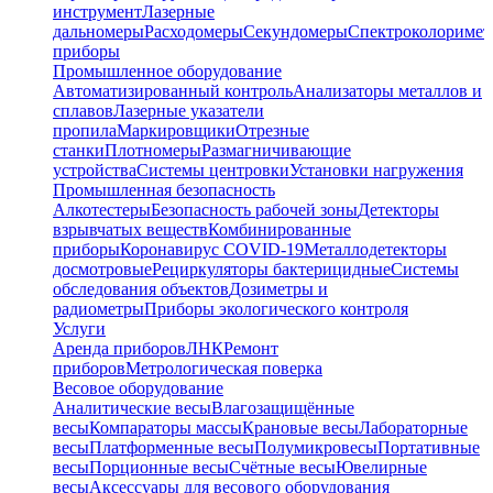
инструмент
Лазерные
дальномеры
Расходомеры
Секундомеры
Спектроколориме
приборы
Промышленное оборудование
Автоматизированный контроль
Анализаторы металлов и
сплавов
Лазерные указатели
пропила
Маркировщики
Отрезные
станки
Плотномеры
Размагничивающие
устройства
Системы центровки
Установки нагружения
Промышленная безопасность
Алкотестеры
Безопасность рабочей зоны
Детекторы
взрывчатых веществ
Комбинированные
приборы
Коронавирус COVID-19
Металлодетекторы
досмотровые
Рециркуляторы бактерицидные
Системы
обследования объектов
Дозиметры и
радиометры
Приборы экологического контроля
Услуги
Аренда приборов
ЛНК
Ремонт
приборов
Метрологическая поверка
Весовое оборудование
Аналитические весы
Влагозащищённые
весы
Компараторы массы
Крановые весы
Лабораторные
весы
Платформенные весы
Полумикровесы
Портативные
весы
Порционные весы
Счётные весы
Ювелирные
весы
Аксессуары для весового оборудования