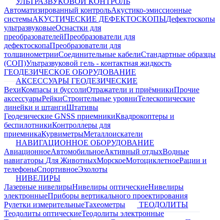
УЛЬТРАЗВУКОВОЙ КОНТРОЛЬ
Автоматизированный контроль
Акустико-эмиссионные
системы
АКУСТИЧЕСКИЕ ДЕФЕКТОСКОПЫ
Дефектоскопы
ультразвуковые
Оснастки для
преобразователей
Преобразователи для
дефектоскопа
Преобразователи для
толщинометрии
Соединительные кабели
Стандартные образцы
(СОП)
Ультразвуковой гель - контактная жидкость
ГЕОДЕЗИЧЕСКОЕ ОБОРУДОВАНИЕ
АКСЕССУАРЫ ГЕОДЕЗИЧЕСКИЕ
Вехи
Компасы и буссоли
Отражатели и приёмники
Прочие
аксессуары
Рейки
Строительные уровни
Телескопические
линейки и штанги
Штативы
Геодезические GNSS приемники
Квадрокоптеры и
беспилотники
Контроллеры для
приемника
Курвиметры
Металлоискатели
НАВИГАЦИОННОЕ ОБОРУДОВАНИЕ
Авиационное
Автомобильное
Активный отдых
Водные
навигаторы
Для Животных
Морское
Мотоциклетное
Рации и
телефоны
Спортивное
Эхолоты
НИВЕЛИРЫ
Лазерные нивелиры
Нивелиры оптические
Нивелиры
электронные
Приборы вертикального проектирования
Рулетки измерительные
Тахеометры
ТЕОДОЛИТЫ
Теодолиты оптические
Теодолиты электронные