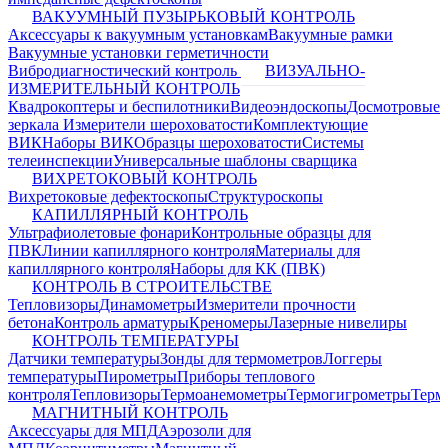
ВАКУУМНЫЙ ПУЗЫРЬКОВЫЙ КОНТРОЛЬ
Аксессуары к вакуумным установкам
Вакуумные рамки
Вакуумные установки герметичности
Вибродиагностический контроль
ВИЗУАЛЬНО-
ИЗМЕРИТЕЛЬНЫЙ КОНТРОЛЬ
Квадрокоптеры и беспилотники
Видеоэндоскопы
Досмотровые
зеркала
Измерители шероховатости
Комплектующие
ВИК
Наборы ВИК
Образцы шероховатости
Системы
телеинспекции
Универсальные шаблоны сварщика
ВИХРЕТОКОВЫЙ КОНТРОЛЬ
Вихретоковые дефектоскопы
Структуроскопы
КАПИЛЛЯРНЫЙ КОНТРОЛЬ
Ультрафиолетовые фонари
Контрольные образцы для
ПВК
Линии капиллярного контроля
Материалы для
капиллярного контроля
Наборы для КК (ПВК)
КОНТРОЛЬ В СТРОИТЕЛЬСТВЕ
Тепловизоры
Динамометры
Измерители прочности
бетона
Контроль арматуры
Креномеры
Лазерные нивелиры
КОНТРОЛЬ ТЕМПЕРАТУРЫ
Датчики температуры
Зонды для термометров
Логгеры
температуры
Пирометры
Приборы теплового
контроля
Тепловизоры
Термоанемометры
Термогигрометры
Терм
МАГНИТНЫЙ КОНТРОЛЬ
Аксессуары для МПД
Аэрозоли для