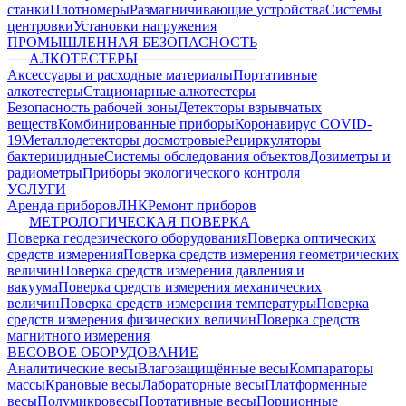
станки
Плотномеры
Размагничивающие устройства
Системы
центровки
Установки нагружения
ПРОМЫШЛЕННАЯ БЕЗОПАСНОСТЬ
АЛКОТЕСТЕРЫ
Аксессуары и расходные материалы
Портативные
алкотестеры
Стационарные алкотестеры
Безопасность рабочей зоны
Детекторы взрывчатых
веществ
Комбинированные приборы
Коронавирус COVID-
19
Металлодетекторы досмотровые
Рециркуляторы
бактерицидные
Системы обследования объектов
Дозиметры и
радиометры
Приборы экологического контроля
УСЛУГИ
Аренда приборов
ЛНК
Ремонт приборов
МЕТРОЛОГИЧЕСКАЯ ПОВЕРКА
Поверка геодезического оборудования
Поверка оптических
средств измерения
Поверка средств измерения геометрических
величин
Поверка средств измерения давления и
вакуума
Поверка средств измерения механических
величин
Поверка средств измерения температуры
Поверка
средств измерения физических величин
Поверка средств
магнитного измерения
ВЕСОВОЕ ОБОРУДОВАНИЕ
Аналитические весы
Влагозащищённые весы
Компараторы
массы
Крановые весы
Лабораторные весы
Платформенные
весы
Полумикровесы
Портативные весы
Порционные