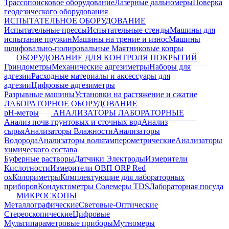
Трассопоисковое оборудование
Лазерные дальномеры
Поверка
геодезического оборудования
ИСПЫТАТЕЛЬНОЕ ОБОРУДОВАНИЕ
Испытательные прессы
Испытательные стенды
Машины для
испытание пружин
Машины на трение и износ
Машины
шлифовально-полировальные
Маятниковые копры
ОБОРУДОВАНИЕ ДЛЯ КОНТРОЛЯ ПОКРЫТИЙ
Гриндометры
Механические адгезиметры
Наборы для
адгезии
Расходные материалы и аксессуары для
адгезии
Цифровые адгезиметры
Разрывные машины
Установки на растяжение и сжатие
ЛАБОРАТОРНОЕ ОБОРУДОВАНИЕ
pH-метры
АНАЛИЗАТОРЫ ЛАБОРАТОРНЫЕ
Анализ почв грунтовых и сточных вод
Анализ
сырья
Анализаторы Влажности
Анализаторы
Водорода
Анализаторы вольтамперометрические
Анализаторы
химического состава
Буферные растворы
Датчики Электроды
Измерители
Кислотности
Измерители ОВП ORP Red
ox
Колориметры
Комплектующие для лабораторных
приборов
Кондуктометры Солемеры TDS
Лабораторная посуда
МИКРОСКОПЫ
Металлографические
Световые-Оптические
Стереоскопические
Цифровые
Мультипараметровые приборы
Мутномеры