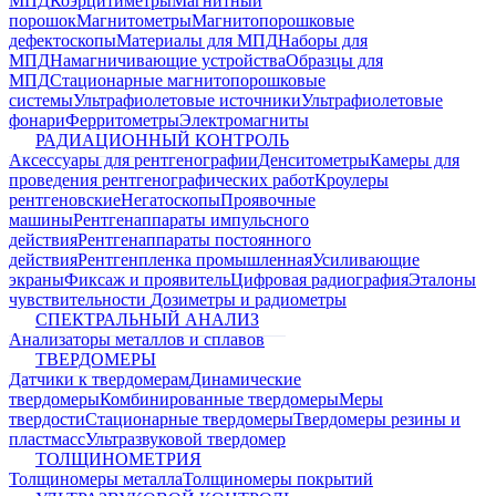
МПД
Коэрцитиметры
Магнитный
порошок
Магнитометры
Магнитопорошковые
дефектоскопы
Материалы для МПД
Наборы для
МПД
Намагничивающие устройства
Образцы для
МПД
Стационарные магнитопорошковые
системы
Ультрафиолетовые источники
Ультрафиолетовые
фонари
Ферритометры
Электромагниты
РАДИАЦИОННЫЙ КОНТРОЛЬ
Аксессуары для рентгенографии
Денситометры
Камеры для
проведения рентгенографических работ
Кроулеры
рентгеновские
Негатоскопы
Проявочные
машины
Рентгенаппараты импульсного
действия
Рентгенаппараты постоянного
действия
Рентгенпленка промышленная
Усиливающие
экраны
Фиксаж и проявитель
Цифровая радиография
Эталоны
чувствительности
Дозиметры и радиометры
СПЕКТРАЛЬНЫЙ АНАЛИЗ
Анализаторы металлов и сплавов
ТВЕРДОМЕРЫ
Датчики к твердомерам
Динамические
твердомеры
Комбинированные твердомеры
Меры
твердости
Стационарные твердомеры
Твердомеры резины и
пластмасс
Ультразвуковой твердомер
ТОЛЩИНОМЕТРИЯ
Толщиномеры металла
Толщиномеры покрытий