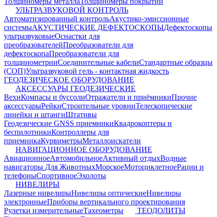
Толщиномеры металла
Толщиномеры покрытий
УЛЬТРАЗВУКОВОЙ КОНТРОЛЬ
Автоматизированный контроль
Акустико-эмиссионные
системы
АКУСТИЧЕСКИЕ ДЕФЕКТОСКОПЫ
Дефектоскопы
ультразвуковые
Оснастки для
преобразователей
Преобразователи для
дефектоскопа
Преобразователи для
толщинометрии
Соединительные кабели
Стандартные образцы
(СОП)
Ультразвуковой гель - контактная жидкость
ГЕОДЕЗИЧЕСКОЕ ОБОРУДОВАНИЕ
АКСЕССУАРЫ ГЕОДЕЗИЧЕСКИЕ
Вехи
Компасы и буссоли
Отражатели и приёмники
Прочие
аксессуары
Рейки
Строительные уровни
Телескопические
линейки и штанги
Штативы
Геодезические GNSS приемники
Квадрокоптеры и
беспилотники
Контроллеры для
приемника
Курвиметры
Металлоискатели
НАВИГАЦИОННОЕ ОБОРУДОВАНИЕ
Авиационное
Автомобильное
Активный отдых
Водные
навигаторы
Для Животных
Морское
Мотоциклетное
Рации и
телефоны
Спортивное
Эхолоты
НИВЕЛИРЫ
Лазерные нивелиры
Нивелиры оптические
Нивелиры
электронные
Приборы вертикального проектирования
Рулетки измерительные
Тахеометры
ТЕОДОЛИТЫ