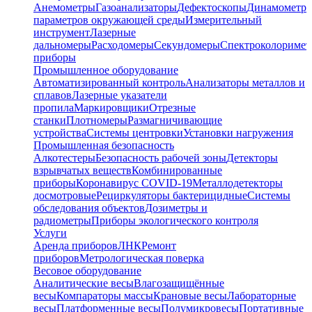
Анемометры
Газоанализаторы
Дефектоскопы
Динамометр
параметров окружающей среды
Измерительный
инструмент
Лазерные
дальномеры
Расходомеры
Секундомеры
Спектроколориме
приборы
Промышленное оборудование
Автоматизированный контроль
Анализаторы металлов и
сплавов
Лазерные указатели
пропила
Маркировщики
Отрезные
станки
Плотномеры
Размагничивающие
устройства
Системы центровки
Установки нагружения
Промышленная безопасность
Алкотестеры
Безопасность рабочей зоны
Детекторы
взрывчатых веществ
Комбинированные
приборы
Коронавирус COVID-19
Металлодетекторы
досмотровые
Рециркуляторы бактерицидные
Системы
обследования объектов
Дозиметры и
радиометры
Приборы экологического контроля
Услуги
Аренда приборов
ЛНК
Ремонт
приборов
Метрологическая поверка
Весовое оборудование
Аналитические весы
Влагозащищённые
весы
Компараторы массы
Крановые весы
Лабораторные
весы
Платформенные весы
Полумикровесы
Портативные