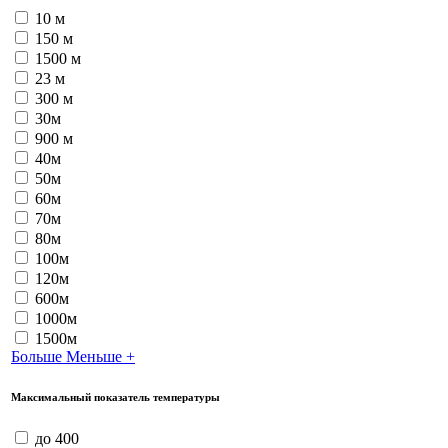
10 м
150 м
1500 м
23 м
300 м
30м
900 м
40м
50м
60м
70м
80м
100м
120м
600м
1000м
1500м
Больше
Меньше
+
Максимальный показатель температуры
до 400