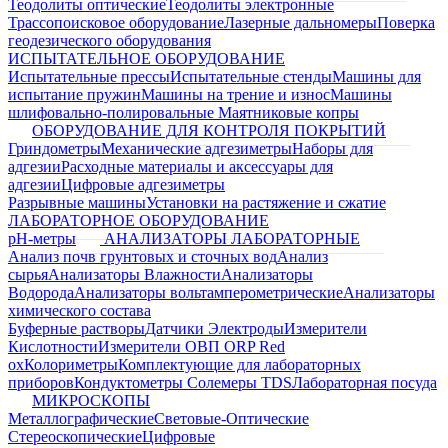
Теодолиты оптические
Теодолиты электронные
Трассопоисковое оборудование
Лазерные дальномеры
Поверка
геодезического оборудования
ИСПЫТАТЕЛЬНОЕ ОБОРУДОВАНИЕ
Испытательные прессы
Испытательные стенды
Машины для
испытание пружин
Машины на трение и износ
Машины
шлифовально-полировальные
Маятниковые копры
ОБОРУДОВАНИЕ ДЛЯ КОНТРОЛЯ ПОКРЫТИЙ
Гриндометры
Механические адгезиметры
Наборы для
адгезии
Расходные материалы и аксессуары для
адгезии
Цифровые адгезиметры
Разрывные машины
Установки на растяжение и сжатие
ЛАБОРАТОРНОЕ ОБОРУДОВАНИЕ
pH-метры
АНАЛИЗАТОРЫ ЛАБОРАТОРНЫЕ
Анализ почв грунтовых и сточных вод
Анализ
сырья
Анализаторы Влажности
Анализаторы
Водорода
Анализаторы вольтамперометрические
Анализаторы
химического состава
Буферные растворы
Датчики Электроды
Измерители
Кислотности
Измерители ОВП ORP Red
ox
Колориметры
Комплектующие для лабораторных
приборов
Кондуктометры Солемеры TDS
Лабораторная посуда
МИКРОСКОПЫ
Металлографические
Световые-Оптические
Стереоскопические
Цифровые