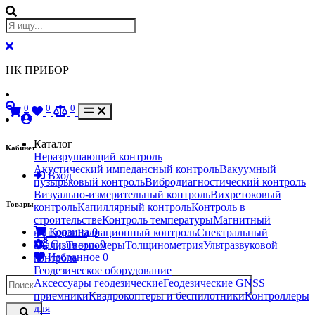
НК ПРИБОР
0
0
0
Каталог
Кабинет
Неразрушающий контроль
Акустический импедансный контроль
Вакуумный
Вход
пузырьковый контроль
Вибродиагностический контроль
Визуально-измерительный контроль
Вихретоковый
Товары
контроль
Капиллярный контроль
Контроль в
строительстве
Контроль температуры
Магнитный
Корзина
0
контроль
Радиационный контроль
Спектральный
Сравнить
0
анализ
Твердомеры
Толщинометрия
Ультразвуковой
Избранное
0
контроль
Геодезическое оборудование
Аксессуары геодезические
Геодезические GNSS
приемники
Квадрокоптеры и беспилотники
Контроллеры
для