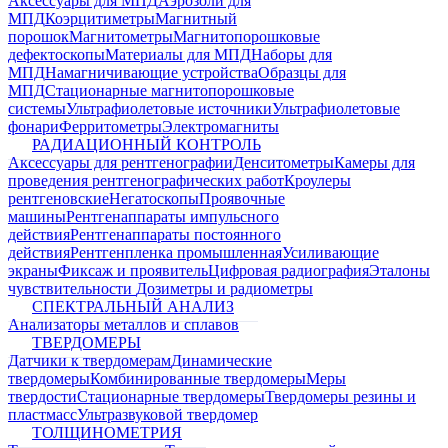
Аксессуары для МПД
Аэрозоли для
МПД
Коэрцитиметры
Магнитный
порошок
Магнитометры
Магнитопорошковые
дефектоскопы
Материалы для МПД
Наборы для
МПД
Намагничивающие устройства
Образцы для
МПД
Стационарные магнитопорошковые
системы
Ультрафиолетовые источники
Ультрафиолетовые
фонари
Ферритометры
Электромагниты
РАДИАЦИОННЫЙ КОНТРОЛЬ
Аксессуары для рентгенографии
Денситометры
Камеры для
проведения рентгенографических работ
Кроулеры
рентгеновские
Негатоскопы
Проявочные
машины
Рентгенаппараты импульсного
действия
Рентгенаппараты постоянного
действия
Рентгенпленка промышленная
Усиливающие
экраны
Фиксаж и проявитель
Цифровая радиография
Эталоны
чувствительности
Дозиметры и радиометры
СПЕКТРАЛЬНЫЙ АНАЛИЗ
Анализаторы металлов и сплавов
ТВЕРДОМЕРЫ
Датчики к твердомерам
Динамические
твердомеры
Комбинированные твердомеры
Меры
твердости
Стационарные твердомеры
Твердомеры резины и
пластмасс
Ультразвуковой твердомер
ТОЛЩИНОМЕТРИЯ