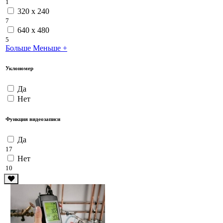
1
320 x 240
7
640 x 480
5
Больше
Меньше
+
Уклономер
Да
Нет
Функция видеозаписи
Да
17
Нет
10