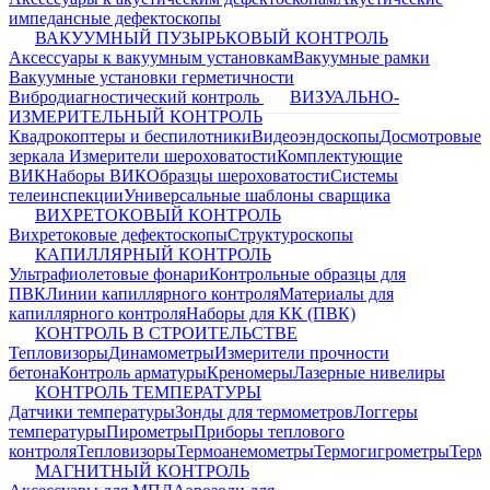
импедансные дефектоскопы
ВАКУУМНЫЙ ПУЗЫРЬКОВЫЙ КОНТРОЛЬ
Аксессуары к вакуумным установкам
Вакуумные рамки
Вакуумные установки герметичности
Вибродиагностический контроль
ВИЗУАЛЬНО-
ИЗМЕРИТЕЛЬНЫЙ КОНТРОЛЬ
Квадрокоптеры и беспилотники
Видеоэндоскопы
Досмотровые
зеркала
Измерители шероховатости
Комплектующие
ВИК
Наборы ВИК
Образцы шероховатости
Системы
телеинспекции
Универсальные шаблоны сварщика
ВИХРЕТОКОВЫЙ КОНТРОЛЬ
Вихретоковые дефектоскопы
Структуроскопы
КАПИЛЛЯРНЫЙ КОНТРОЛЬ
Ультрафиолетовые фонари
Контрольные образцы для
ПВК
Линии капиллярного контроля
Материалы для
капиллярного контроля
Наборы для КК (ПВК)
КОНТРОЛЬ В СТРОИТЕЛЬСТВЕ
Тепловизоры
Динамометры
Измерители прочности
бетона
Контроль арматуры
Креномеры
Лазерные нивелиры
КОНТРОЛЬ ТЕМПЕРАТУРЫ
Датчики температуры
Зонды для термометров
Логгеры
температуры
Пирометры
Приборы теплового
контроля
Тепловизоры
Термоанемометры
Термогигрометры
Терм
МАГНИТНЫЙ КОНТРОЛЬ