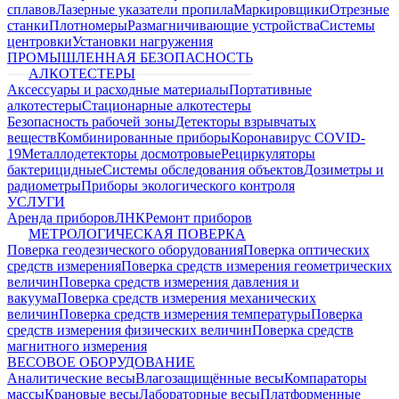
сплавов
Лазерные указатели пропила
Маркировщики
Отрезные
станки
Плотномеры
Размагничивающие устройства
Системы
центровки
Установки нагружения
ПРОМЫШЛЕННАЯ БЕЗОПАСНОСТЬ
АЛКОТЕСТЕРЫ
Аксессуары и расходные материалы
Портативные
алкотестеры
Стационарные алкотестеры
Безопасность рабочей зоны
Детекторы взрывчатых
веществ
Комбинированные приборы
Коронавирус COVID-
19
Металлодетекторы досмотровые
Рециркуляторы
бактерицидные
Системы обследования объектов
Дозиметры и
радиометры
Приборы экологического контроля
УСЛУГИ
Аренда приборов
ЛНК
Ремонт приборов
МЕТРОЛОГИЧЕСКАЯ ПОВЕРКА
Поверка геодезического оборудования
Поверка оптических
средств измерения
Поверка средств измерения геометрических
величин
Поверка средств измерения давления и
вакуума
Поверка средств измерения механических
величин
Поверка средств измерения температуры
Поверка
средств измерения физических величин
Поверка средств
магнитного измерения
ВЕСОВОЕ ОБОРУДОВАНИЕ
Аналитические весы
Влагозащищённые весы
Компараторы
массы
Крановые весы
Лабораторные весы
Платформенные