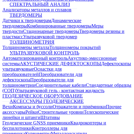
СПЕКТРАЛЬНЫЙ АНАЛИЗ
Анализаторы металлов и сплавов
ТВЕРДОМЕРЫ
Датчики к твердомерам
Динамические
твердомеры
Комбинированные твердомеры
Меры
твердости
Стационарные твердомеры
Твердомеры резины и
пластмасс
Ультразвуковой твердомер
ТОЛЩИНОМЕТРИЯ
Толщиномеры металла
Толщиномеры покрытий
УЛЬТРАЗВУКОВОЙ КОНТРОЛЬ
Автоматизированный контроль
Акустико-эмиссионные
системы
АКУСТИЧЕСКИЕ ДЕФЕКТОСКОПЫ
Дефектоскопы
ультразвуковые
Оснастки для
преобразователей
Преобразователи для
дефектоскопа
Преобразователи для
толщинометрии
Соединительные кабели
Стандартные образцы
(СОП)
Ультразвуковой гель - контактная жидкость
ГЕОДЕЗИЧЕСКОЕ ОБОРУДОВАНИЕ
АКСЕССУАРЫ ГЕОДЕЗИЧЕСКИЕ
Вехи
Компасы и буссоли
Отражатели и приёмники
Прочие
аксессуары
Рейки
Строительные уровни
Телескопические
линейки и штанги
Штативы
Геодезические GNSS приемники
Квадрокоптеры и
беспилотники
Контроллеры для
приемника
Курвиметры
Металлоискатели