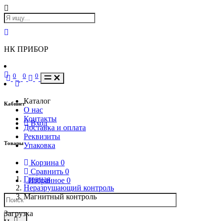
НК ПРИБОР
0
0
0
Каталог
Кабинет
О нас
Контакты
Вход
Доставка и оплата
Реквизиты
Товары
Упаковка
Корзина
0
Сравнить
0
Главная
Избранное
0
Неразрушающий контроль
Магнитный контроль
Загрузка