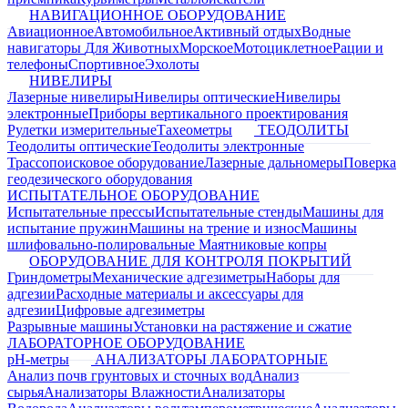
НАВИГАЦИОННОЕ ОБОРУДОВАНИЕ
Авиационное
Автомобильное
Активный отдых
Водные
навигаторы
Для Животных
Морское
Мотоциклетное
Рации и
телефоны
Спортивное
Эхолоты
НИВЕЛИРЫ
Лазерные нивелиры
Нивелиры оптические
Нивелиры
электронные
Приборы вертикального проектирования
Рулетки измерительные
Тахеометры
ТЕОДОЛИТЫ
Теодолиты оптические
Теодолиты электронные
Трассопоисковое оборудование
Лазерные дальномеры
Поверка
геодезического оборудования
ИСПЫТАТЕЛЬНОЕ ОБОРУДОВАНИЕ
Испытательные прессы
Испытательные стенды
Машины для
испытание пружин
Машины на трение и износ
Машины
шлифовально-полировальные
Маятниковые копры
ОБОРУДОВАНИЕ ДЛЯ КОНТРОЛЯ ПОКРЫТИЙ
Гриндометры
Механические адгезиметры
Наборы для
адгезии
Расходные материалы и аксессуары для
адгезии
Цифровые адгезиметры
Разрывные машины
Установки на растяжение и сжатие
ЛАБОРАТОРНОЕ ОБОРУДОВАНИЕ
pH-метры
АНАЛИЗАТОРЫ ЛАБОРАТОРНЫЕ
Анализ почв грунтовых и сточных вод
Анализ
сырья
Анализаторы Влажности
Анализаторы