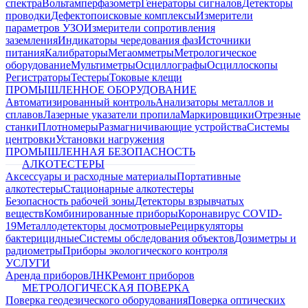
спектра
Вольтамперфазометр
Генераторы сигналов
Детекторы
проводки
Дефектопоисковые комплексы
Измерители
параметров УЗО
Измерители сопротивления
заземления
Индикаторы чередования фаз
Источники
питания
Калибраторы
Мегаомметры
Метрологическое
оборудование
Мультиметры
Осциллографы
Осциллоскопы
Регистраторы
Тестеры
Токовые клещи
ПРОМЫШЛЕННОЕ ОБОРУДОВАНИЕ
Автоматизированный контроль
Анализаторы металлов и
сплавов
Лазерные указатели пропила
Маркировщики
Отрезные
станки
Плотномеры
Размагничивающие устройства
Системы
центровки
Установки нагружения
ПРОМЫШЛЕННАЯ БЕЗОПАСНОСТЬ
АЛКОТЕСТЕРЫ
Аксессуары и расходные материалы
Портативные
алкотестеры
Стационарные алкотестеры
Безопасность рабочей зоны
Детекторы взрывчатых
веществ
Комбинированные приборы
Коронавирус COVID-
19
Металлодетекторы досмотровые
Рециркуляторы
бактерицидные
Системы обследования объектов
Дозиметры и
радиометры
Приборы экологического контроля
УСЛУГИ
Аренда приборов
ЛНК
Ремонт приборов
МЕТРОЛОГИЧЕСКАЯ ПОВЕРКА
Поверка геодезического оборудования
Поверка оптических