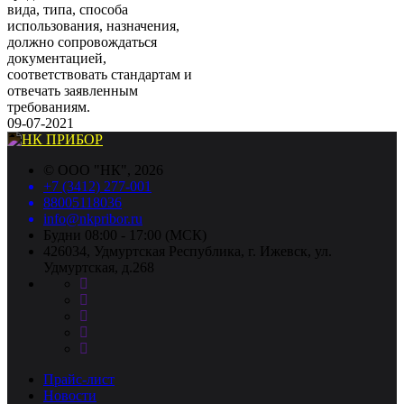
вида, типа, способа
использования, назначения,
должно сопровождаться
документацией,
соответствовать стандартам и
отвечать заявленным
требованиям.
09-07-2021
©
ООО "НК"
, 2026
+7 (3412) 277-001
88005118036
info@nkpribor.ru
Будни 08:00 - 17:00 (МСК)
426034, Удмуртская Республика, г. Ижевск, ул.
Удмуртская, д.268
Прайс-лист
Новости