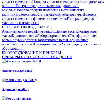
средств измерения
Поверка средств измерения геометрических
величин
Поверка средств измерения давления и
вакуума
Поверка средств измерения механических
величин
Поверка средств измерения температуры
Поверка
средств измерения физических величин
Поверка средств
магнитного измерения
ВЕСОВОЕ ОБОРУДОВАНИЕ
Аналитические весы
Влагозащищённые весы
Компараторы
массы
Крановые весы
Лабораторные весы
Платформенные
весы
Полумикровесы
Портативные весы
Порционные
весы
Счётные весы
Ювелирные весы
Аксессуары для весового
оборудования
БУ ОБОРУДОВАНИЕ И ПРИБОРЫ
ПРИБОРЫ СНЯТЫЕ С ПРОИЗВОДСТВА
Аксессуары для МПД
Аэрозоли для МПД