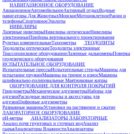
НАВИГАЦИОННОЕ ОБОРУДОВАНИЕ
Авиационное
Автомобильное
Активный отдых
Водные
навигаторы
Для Животных
Морское
Мотоциклетное
Рации и
телефоны
Спортивное
Эхолоты
НИВЕЛИРЫ
Лазерные нивелиры
Нивелиры оптические
Нивелиры
электронные
Приборы вертикального проектирования
Рулетки измерительные
Тахеометры
ТЕОДОЛИТЫ
Теодолиты оптические
Теодолиты электронные
Трассопоисковое оборудование
Лазерные дальномеры
Поверка
геодезического оборудования
ИСПЫТАТЕЛЬНОЕ ОБОРУДОВАНИЕ
Испытательные прессы
Испытательные стенды
Машины для
испытание пружин
Машины на трение и износ
Машины
шлифовально-полировальные
Маятниковые копры
ОБОРУДОВАНИЕ ДЛЯ КОНТРОЛЯ ПОКРЫТИЙ
Гриндометры
Механические адгезиметры
Наборы для
адгезии
Расходные материалы и аксессуары для
адгезии
Цифровые адгезиметры
Разрывные машины
Установки на растяжение и сжатие
ЛАБОРАТОРНОЕ ОБОРУДОВАНИЕ
pH-метры
АНАЛИЗАТОРЫ ЛАБОРАТОРНЫЕ
Анализ почв грунтовых и сточных вод
Анализ
сырья
Анализаторы Влажности
Анализаторы