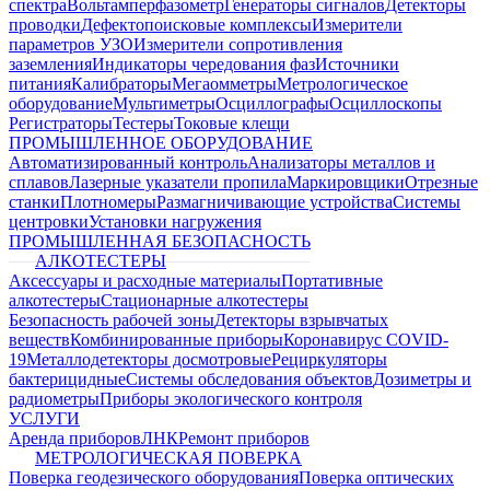
спектра
Вольтамперфазометр
Генераторы сигналов
Детекторы
проводки
Дефектопоисковые комплексы
Измерители
параметров УЗО
Измерители сопротивления
заземления
Индикаторы чередования фаз
Источники
питания
Калибраторы
Мегаомметры
Метрологическое
оборудование
Мультиметры
Осциллографы
Осциллоскопы
Регистраторы
Тестеры
Токовые клещи
ПРОМЫШЛЕННОЕ ОБОРУДОВАНИЕ
Автоматизированный контроль
Анализаторы металлов и
сплавов
Лазерные указатели пропила
Маркировщики
Отрезные
станки
Плотномеры
Размагничивающие устройства
Системы
центровки
Установки нагружения
ПРОМЫШЛЕННАЯ БЕЗОПАСНОСТЬ
АЛКОТЕСТЕРЫ
Аксессуары и расходные материалы
Портативные
алкотестеры
Стационарные алкотестеры
Безопасность рабочей зоны
Детекторы взрывчатых
веществ
Комбинированные приборы
Коронавирус COVID-
19
Металлодетекторы досмотровые
Рециркуляторы
бактерицидные
Системы обследования объектов
Дозиметры и
радиометры
Приборы экологического контроля
УСЛУГИ
Аренда приборов
ЛНК
Ремонт приборов
МЕТРОЛОГИЧЕСКАЯ ПОВЕРКА
Поверка геодезического оборудования
Поверка оптических