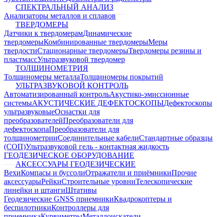
СПЕКТРАЛЬНЫЙ АНАЛИЗ
Анализаторы металлов и сплавов
ТВЕРДОМЕРЫ
Датчики к твердомерам
Динамические
твердомеры
Комбинированные твердомеры
Меры
твердости
Стационарные твердомеры
Твердомеры резины и
пластмасс
Ультразвуковой твердомер
ТОЛЩИНОМЕТРИЯ
Толщиномеры металла
Толщиномеры покрытий
УЛЬТРАЗВУКОВОЙ КОНТРОЛЬ
Автоматизированный контроль
Акустико-эмиссионные
системы
АКУСТИЧЕСКИЕ ДЕФЕКТОСКОПЫ
Дефектоскопы
ультразвуковые
Оснастки для
преобразователей
Преобразователи для
дефектоскопа
Преобразователи для
толщинометрии
Соединительные кабели
Стандартные образцы
(СОП)
Ультразвуковой гель - контактная жидкость
ГЕОДЕЗИЧЕСКОЕ ОБОРУДОВАНИЕ
АКСЕССУАРЫ ГЕОДЕЗИЧЕСКИЕ
Вехи
Компасы и буссоли
Отражатели и приёмники
Прочие
аксессуары
Рейки
Строительные уровни
Телескопические
линейки и штанги
Штативы
Геодезические GNSS приемники
Квадрокоптеры и
беспилотники
Контроллеры для
приемника
Курвиметры
Металлоискатели