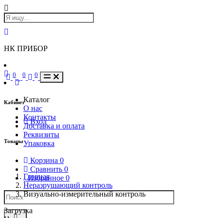
НК ПРИБОР
0
0
0
Каталог
Кабинет
О нас
Контакты
Вход
Доставка и оплата
Реквизиты
Товары
Упаковка
Корзина
0
Сравнить
0
Главная
Избранное
0
Неразрушающий контроль
Визуально-измерительный контроль
Загрузка