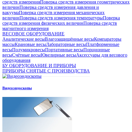
средств измерения
Поверка средств измерения геометрических
величин
Поверка средств измерения давления и
вакуума
Поверка средств измерения механических
величин
Поверка средств измерения температуры
Поверка
средств измерения физических величин
Поверка средств
магнитного измерения
ВЕСОВОЕ ОБОРУДОВАНИЕ
Аналитические весы
Влагозащищённые весы
Компараторы
массы
Крановые весы
Лабораторные весы
Платформенные
весы
Полумикровесы
Портативные весы
Порционные
весы
Счётные весы
Ювелирные весы
Аксессуары для весового
оборудования
БУ ОБОРУДОВАНИЕ И ПРИБОРЫ
ПРИБОРЫ СНЯТЫЕ С ПРОИЗВОДСТВА
Видеоэндоскопы