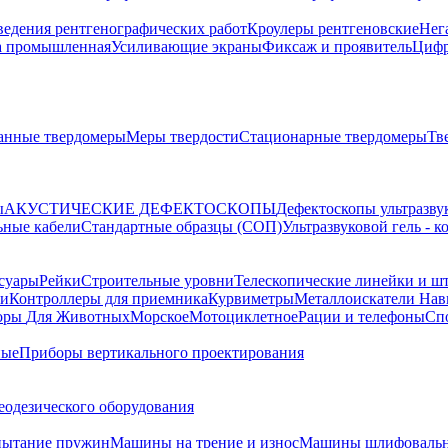
ведения рентгенографических работ
Кроулеры рентгеновские
Нег
а промышленная
Усиливающие экраны
Фиксаж и проявитель
Цифр
анные твердомеры
Меры твердости
Стационарные твердомеры
Тв
ы
АКУСТИЧЕСКИЕ ДЕФЕКТОСКОПЫ
Дефектоскопы ультразву
ьные кабели
Стандартные образцы (СОП)
Ультразвуковой гель - 
суары
Рейки
Строительные уровни
Телескопические линейки и ш
ки
Контроллеры для приемника
Курвиметры
Металлоискатели
Нави
торы
Для Животных
Морское
Мотоциклетное
Рации и телефоны
Сп
ные
Приборы вертикального проектирования
еодезического оборудования
пытание пружин
Машины на трение и износ
Машины шлифовальн