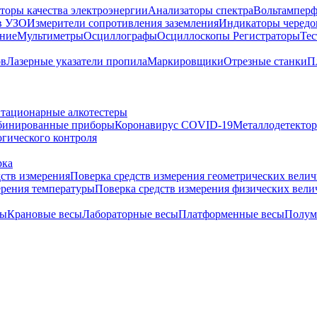
торы качества электроэнергии
Анализаторы спектра
Вольтамперф
в УЗО
Измерители сопротивления заземления
Индикаторы чередо
ание
Мультиметры
Осциллографы
Осциллоскопы
Регистраторы
Тес
ов
Лазерные указатели пропила
Маркировщики
Отрезные станки
П
тационарные алкотестеры
бинированные приборы
Коронавирус COVID-19
Металлодетекто
гического контроля
рка
дств измерения
Поверка средств измерения геометрических вели
ерения температуры
Поверка средств измерения физических вел
сы
Крановые весы
Лабораторные весы
Платформенные весы
Полум