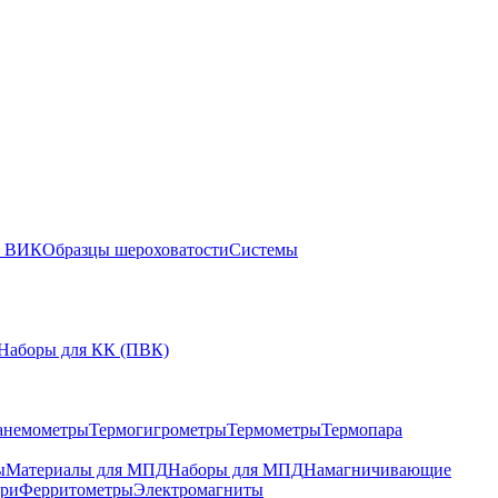
ы ВИК
Образцы шероховатости
Системы
Наборы для КК (ПВК)
анемометры
Термогигрометры
Термометры
Термопара
ы
Материалы для МПД
Наборы для МПД
Намагничивающие
ари
Ферритометры
Электромагниты