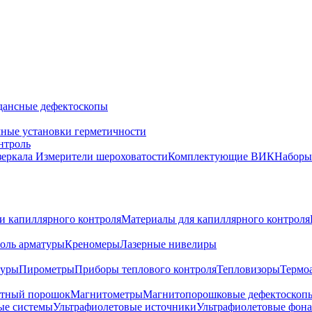
дансные дефектоскопы
ные установки герметичности
нтроль
зеркала
Измерители шероховатости
Комплектующие ВИК
Набор
и капиллярного контроля
Материалы для капиллярного контроля
оль арматуры
Креномеры
Лазерные нивелиры
туры
Пирометры
Приборы теплового контроля
Тепловизоры
Термо
тный порошок
Магнитометры
Магнитопорошковые дефектоскоп
ые системы
Ультрафиолетовые источники
Ультрафиолетовые фон