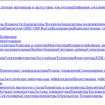
сходные материалы и аксессуары для адгезии
Цифровые адгезим
ры Влажности
Анализаторы Водорода
Анализаторы вольтамперо
ти
Измерители ОВП ORP Red ox
Колориметры
Комплектующие дл
Цифровые
оборудование
илляторы
Дозаторы и пипетки
Инкубаторы
Испарители
Камеры ла
ты нагревательные
Пробоотборники
Световые кабины
Стерилиза
тры
Спектрофотометры
Тест-наборы
Титраторы
Флокуляторы
ХПК 
Переносные газоанализаторы
Пульты управления
Стационарные 
опы
Акустические импедансные дефектоскопы
Вихретоковые дефе
ды
змерители магнитного поля
Дозиметры и радиометры
Люксметры
Датчики температуры
Логгеры температуры
Пирометры
Тепловиз
Секундомеры
Спектроколориметры
Течеискатели
Толщиномеры