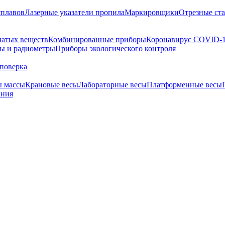
сплавов
Лазерные указатели пропила
Маркировщики
Отрезные ст
чатых веществ
Комбинированные приборы
Коронавирус COVID-
ы и радиометры
Приборы экологического контроля
поверка
ы массы
Крановые весы
Лабораторные весы
Платформенные весы
ания