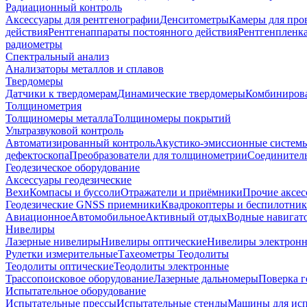
Радиационный контроль
Аксессуары для рентгенографии
Денситометры
Камеры для про
действия
Рентгенаппараты постоянного действия
Рентгенпленк
радиометры
Спектральный анализ
Анализаторы металлов и сплавов
Твердомеры
Датчики к твердомерам
Динамические твердомеры
Комбиниров
Толщинометрия
Толщиномеры металла
Толщиномеры покрытий
Ультразвуковой контроль
Автоматизированный контроль
Акустико-эмиссионные систем
дефектоскопа
Преобразователи для толщинометрии
Соединител
Геодезическое оборудование
Аксессуары геодезические
Вехи
Компасы и буссоли
Отражатели и приёмники
Прочие аксес
Геодезические GNSS приемники
Квадрокоптеры и беспилотни
Авиационное
Автомобильное
Активный отдых
Водные навига
Нивелиры
Лазерные нивелиры
Нивелиры оптические
Нивелиры электрон
Рулетки измерительные
Тахеометры
Теодолиты
Теодолиты оптические
Теодолиты электронные
Трассопоисковое оборудование
Лазерные дальномеры
Поверка г
Испытательное оборудование
Испытательные прессы
Испытательные стенды
Машины для ис