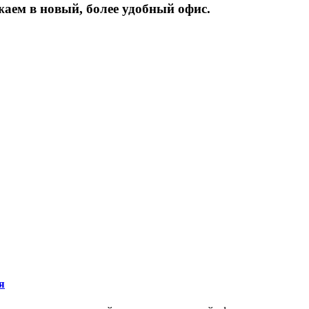
жаем
в
новый,
более
удобный
офис.
я