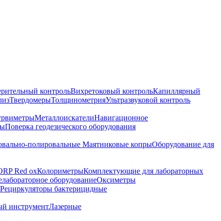
ерительный контроль
Вихретоковый контроль
Капиллярный
лиз
Твердомеры
Толщинометрия
Ультразвуковой контроль
урвиметры
Металлоискатели
Навигационное
ры
Поверка геодезического оборудования
вально-полировальные
Маятниковые копры
Оборудование для
ORP Red ox
Колориметры
Комплектующие для лабораторных
лабораторное оборудование
Оксиметры
Рециркуляторы бактерицидные
ый инструмент
Лазерные