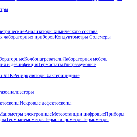
етры
метрические
Анализаторы химического состава
я лабораторных приборов
Кондуктометры Солемеры
бораторные
Колбонагреватели
Лабораторная мебель
ция и дезинфекция
Термостаты
Ультразвуковые
и БПК
Рециркуляторы бактерицидные
газоанализаторы
ктоскопы
Искровые дефектоскопы
Манометры электронные
Метеостанции цифровые
Приборы
оры
Термоанемометры
Термогигрометры
Термометры