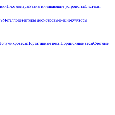
анки
Плотномеры
Размагничивающие устройства
Системы
19
Металлодетекторы досмотровые
Рециркуляторы
Полумикровесы
Портативные весы
Порционные весы
Счётные