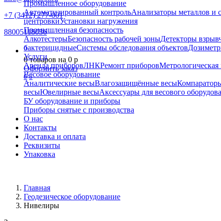
Промышленное оборудование
Автоматизированный контроль
Анализаторы металлов и 
+7 (3412) 277-001
центровки
Установки нагружения
Промышленная безопасность
88005118036
Алкотестеры
Безопасность рабочей зоны
Детекторы взрыв
бактерицидные
Системы обследования объектов
Дозиметр
0
Услуги
0
товаров на
0
p
Аренда приборов
ЛНК
Ремонт приборов
Метрологическая 
Оформить заказ
Весовое оборудование
0
0
Аналитические весы
Влагозащищённые весы
Компаратор
весы
Ювелирные весы
Аксессуары для весового оборудов
БУ оборудование и приборы
Приборы снятые с производства
О нас
Контакты
Доставка и оплата
Реквизиты
Упаковка
Главная
Геодезическое оборудование
Нивелиры