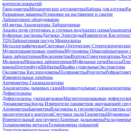
контроля покрытий
Гриндометры
Механические адгезиметры
Наборы для адгезии
Ра
Разрывные машины
Установки на растяжение и сжатие
Лабораторное оборудование
pH-метры
Анализаторы Лабораторные
Анализ почв грунтовых и сточных вод
Анализ сырья
Анализато
Буферные растворы
Датчики Электроды
Измерители Кислотнос
TDS
Лабораторная посуда
Микроскопы
Металлографические
Световые-Оптические
Стереоскопические
Мультипараметровые приборы
Мутномеры
Общелабораторное 
Бани лабораторные
Вискозиметры
Вортекс
Гомогенизаторы
Дист
Мельницы
Мешалки лабораторные
Муфельные печи
Насосы
Пли
ванны
Центрифуги
Шейкеры
Шкафы сушильные
Экстракторы
Оксиметры Кислородомеры
Поляриметры
Реагенты
Рефрактоме
Измерительные приборы
Анемометры
Газоанализаторы
Анализаторы дымовых газов
Индивидуальные газоанализаторы
Дефектоскопы
Дефектоскопы ультразвуковые
Магнитопорошковые дефектоск
Динамометры
Зонды
Измерители параметров окружающей сре
Анемометры
Барометры
Влагомеры и гигрометры
Гауссметры и
экологического контроля
Счетчики пыли
Тахометры
Шумомеры
Измерительный инструмент
Лазерные дальномеры
Расходомеры
Толщиномеры металла
Толщиномеры покрытий
Электроизмерительные приборы