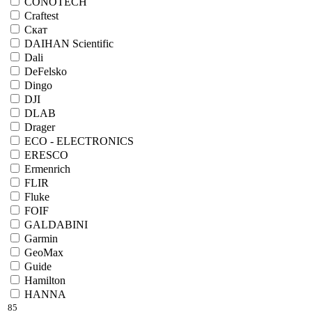
CONOTECH
Craftest
Cкат
DAIHAN Scientific
Dali
DeFelsko
Dingo
DJI
DLAB
Drager
ECO - ELECTRONICS
ERESCO
Ermenrich
FLIR
Fluke
FOIF
GALDABINI
Garmin
GeoMax
Guide
Hamilton
HANNA
85