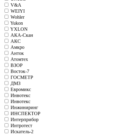
V&A
WEIYI
Wohler
Yukon
YXLON
АКА-Скан
АКС
Амкро
Анток
Атомтех
ВЗОР
Восток-7
ГОСМЕТР
ДМЗ
Евромикс
Инвотекс
Инвотекс
Инжиниринг
ИНСПЕКТОР
Интерприбор
Интротест
Искатель-2