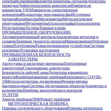
спектра
Вольтамперфазометр
Генераторы сигналов
Детекторы
проводки
Дефектопоисковые комплексы
Измерители
параметров УЗО
Измерители сопротивления
заземления
Индикаторы чередования фаз
Источники
питания
Калибраторы
Мегаомметры
Метрологическое
оборудование
Мультиметры
Осциллографы
Осциллоскопы
Регистраторы
Тестеры
Токовые клещи
ПРОМЫШЛЕННОЕ ОБОРУДОВАНИЕ
Автоматизированный контроль
Анализаторы металлов и
сплавов
Лазерные указатели пропила
Маркировщики
Отрезные
станки
Плотномеры
Размагничивающие устройства
Системы
центровки
Установки нагружения
ПРОМЫШЛЕННАЯ БЕЗОПАСНОСТЬ
АЛКОТЕСТЕРЫ
Аксессуары и расходные материалы
Портативные
алкотестеры
Стационарные алкотестеры
Безопасность рабочей зоны
Детекторы взрывчатых
веществ
Комбинированные приборы
Коронавирус COVID-
19
Металлодетекторы досмотровые
Рециркуляторы
бактерицидные
Системы обследования объектов
Дозиметры и
радиометры
Приборы экологического контроля
УСЛУГИ
Аренда приборов
ЛНК
Ремонт приборов
МЕТРОЛОГИЧЕСКАЯ ПОВЕРКА
Поверка геодезического оборудования
Поверка оптических