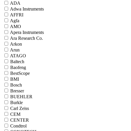
ADA
Adwa Instruments
AFFRI
Agfa
AMO
Apera Instruments
Ara Research Co.
Arkon
Arun
ATAGO
Baltech
Baofeng
BestScope
BMI
Bosch
Bresser
BUEHLER
Burkle
Carl Zeiss
CEM
CENTER
Condtrol