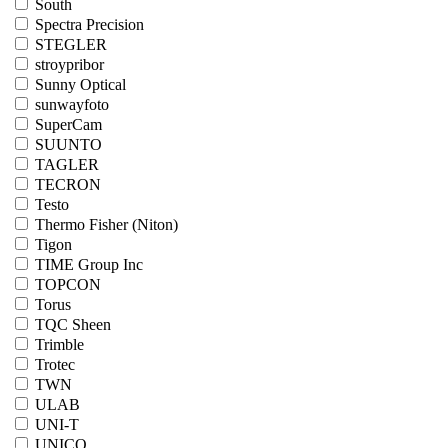
South
Spectra Precision
STEGLER
stroypribor
Sunny Optical
sunwayfoto
SuperCam
SUUNTO
TAGLER
TECRON
Testo
Thermo Fisher (Niton)
Tigon
TIME Group Inc
TOPCON
Torus
TQC Sheen
Trimble
Trotec
TWN
ULAB
UNI-T
UNICO