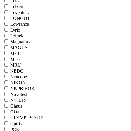
Leica
Leixen
Levenhuk
LONGOT
Lowrance
Lyric
Lzirtek
Magnaflux
MAGUS
MET
MLG
MRU
NEDO
Nexcope
NIKON
NKPRIBOR
Novotest
NV-Lab
Ohaus
Oktana
OLYMPUS XRF
Optris
PCE