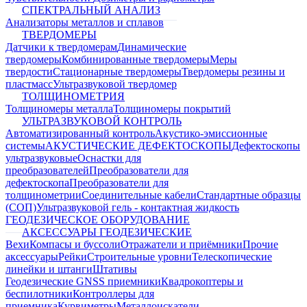
СПЕКТРАЛЬНЫЙ АНАЛИЗ
Анализаторы металлов и сплавов
ТВЕРДОМЕРЫ
Датчики к твердомерам
Динамические
твердомеры
Комбинированные твердомеры
Меры
твердости
Стационарные твердомеры
Твердомеры резины и
пластмасс
Ультразвуковой твердомер
ТОЛЩИНОМЕТРИЯ
Толщиномеры металла
Толщиномеры покрытий
УЛЬТРАЗВУКОВОЙ КОНТРОЛЬ
Автоматизированный контроль
Акустико-эмиссионные
системы
АКУСТИЧЕСКИЕ ДЕФЕКТОСКОПЫ
Дефектоскопы
ультразвуковые
Оснастки для
преобразователей
Преобразователи для
дефектоскопа
Преобразователи для
толщинометрии
Соединительные кабели
Стандартные образцы
(СОП)
Ультразвуковой гель - контактная жидкость
ГЕОДЕЗИЧЕСКОЕ ОБОРУДОВАНИЕ
АКСЕССУАРЫ ГЕОДЕЗИЧЕСКИЕ
Вехи
Компасы и буссоли
Отражатели и приёмники
Прочие
аксессуары
Рейки
Строительные уровни
Телескопические
линейки и штанги
Штативы
Геодезические GNSS приемники
Квадрокоптеры и
беспилотники
Контроллеры для
приемника
Курвиметры
Металлоискатели