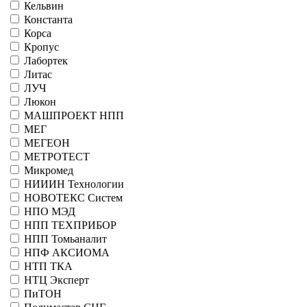
Кельвин
Константа
Корса
Кропус
Лабортек
Литас
ЛУЧ
Люкон
МАШПРОЕКТ НПП
МЕГ
МЕГЕОН
МЕТРОТЕСТ
Микромед
НИИИН Технологии
НОВОТЕКС Систем
НПО МЭД
НПП ТЕХПРИБОР
НПП Томьаналит
НПФ АКСИОМА
НТП ТКА
НТЦ Эксперт
ПиТОН