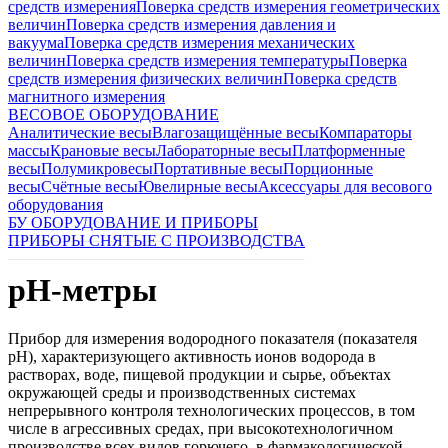
средств измерения
Поверка средств измерения геометрических
величин
Поверка средств измерения давления и
вакуума
Поверка средств измерения механических
величин
Поверка средств измерения температуры
Поверка
средств измерения физических величин
Поверка средств
магнитного измерения
ВЕСОВОЕ ОБОРУДОВАНИЕ
Аналитические весы
Влагозащищённые весы
Компараторы
массы
Крановые весы
Лабораторные весы
Платформенные
весы
Полумикровесы
Портативные весы
Порционные
весы
Счётные весы
Ювелирные весы
Аксессуары для весового
оборудования
БУ ОБОРУДОВАНИЕ И ПРИБОРЫ
ПРИБОРЫ СНЯТЫЕ С ПРОИЗВОДСТВА
pH-метры
Прибор для измерения водородного показателя (показателя
pH), характеризующего активность ионов водорода в
растворах, воде, пищевой продукции и сырье, объектах
окружающей среды и производственных системах
непрерывного контроля технологических процессов, в том
числе в агрессивных средах, при высокотехнологичном
производстве всех видов горючего, в фармакологической,