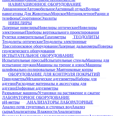
НАВИГАЦИОННОЕ ОБОРУДОВАНИЕ
Авиационное
Автомобильное
Активный отдых
Водные
навигаторы
Для Животных
Морское
Мотоциклетное
Рации и
телефоны
Спортивное
Эхолоты
НИВЕЛИРЫ
Лазерные нивелиры
Нивелиры оптические
Нивелиры
электронные
Приборы вертикального проектирования
Рулетки измерительные
Тахеометры
ТЕОДОЛИТЫ
Теодолиты оптические
Теодолиты электронные
Трассопоисковое оборудование
Лазерные дальномеры
Поверка
геодезического оборудования
ИСПЫТАТЕЛЬНОЕ ОБОРУДОВАНИЕ
Испытательные прессы
Испытательные стенды
Машины для
испытание пружин
Машины на трение и износ
Машины
шлифовально-полировальные
Маятниковые копры
ОБОРУДОВАНИЕ ДЛЯ КОНТРОЛЯ ПОКРЫТИЙ
Гриндометры
Механические адгезиметры
Наборы для
адгезии
Расходные материалы и аксессуары для
адгезии
Цифровые адгезиметры
Разрывные машины
Установки на растяжение и сжатие
ЛАБОРАТОРНОЕ ОБОРУДОВАНИЕ
pH-метры
АНАЛИЗАТОРЫ ЛАБОРАТОРНЫЕ
Анализ почв грунтовых и сточных вод
Анализ
сырья
Анализаторы Влажности
Анализаторы