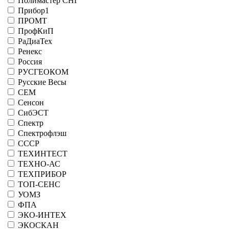
Полимастер СНГ
Прибор1
ПРОМТ
ПрофКиП
РаДиаТех
Ренекс
Россия
РУСГЕОКОМ
Русские Весы
СЕМ
Сенсон
СибЭСТ
Спектр
Спектрофлэш
СССР
ТЕХИНТЕСТ
ТЕХНО-АС
ТЕХПРИБОР
ТОП-СЕНС
УОМЗ
ФПА
ЭКО-ИНТЕХ
ЭКОСКАН