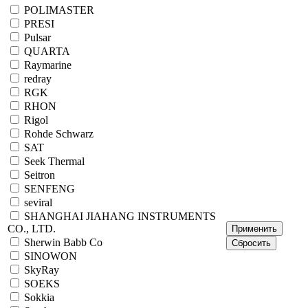
POLIMASTER
PRESI
Pulsar
QUARTA
Raymarine
redray
RGK
RHON
Rigol
Rohde Schwarz
SAT
Seek Thermal
Seitron
SENFENG
seviral
SHANGHAI JIAHANG INSTRUMENTS
CO., LTD.
Sherwin Babb Co
SINOWON
SkyRay
SOEKS
Sokkia