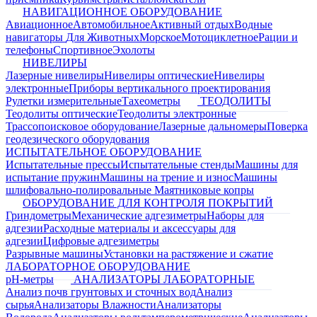
НАВИГАЦИОННОЕ ОБОРУДОВАНИЕ
Авиационное
Автомобильное
Активный отдых
Водные
навигаторы
Для Животных
Морское
Мотоциклетное
Рации и
телефоны
Спортивное
Эхолоты
НИВЕЛИРЫ
Лазерные нивелиры
Нивелиры оптические
Нивелиры
электронные
Приборы вертикального проектирования
Рулетки измерительные
Тахеометры
ТЕОДОЛИТЫ
Теодолиты оптические
Теодолиты электронные
Трассопоисковое оборудование
Лазерные дальномеры
Поверка
геодезического оборудования
ИСПЫТАТЕЛЬНОЕ ОБОРУДОВАНИЕ
Испытательные прессы
Испытательные стенды
Машины для
испытание пружин
Машины на трение и износ
Машины
шлифовально-полировальные
Маятниковые копры
ОБОРУДОВАНИЕ ДЛЯ КОНТРОЛЯ ПОКРЫТИЙ
Гриндометры
Механические адгезиметры
Наборы для
адгезии
Расходные материалы и аксессуары для
адгезии
Цифровые адгезиметры
Разрывные машины
Установки на растяжение и сжатие
ЛАБОРАТОРНОЕ ОБОРУДОВАНИЕ
pH-метры
АНАЛИЗАТОРЫ ЛАБОРАТОРНЫЕ
Анализ почв грунтовых и сточных вод
Анализ
сырья
Анализаторы Влажности
Анализаторы