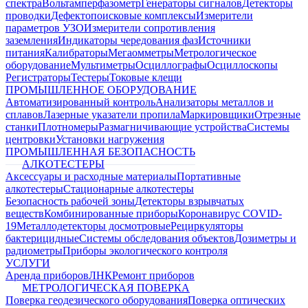
спектра
Вольтамперфазометр
Генераторы сигналов
Детекторы
проводки
Дефектопоисковые комплексы
Измерители
параметров УЗО
Измерители сопротивления
заземления
Индикаторы чередования фаз
Источники
питания
Калибраторы
Мегаомметры
Метрологическое
оборудование
Мультиметры
Осциллографы
Осциллоскопы
Регистраторы
Тестеры
Токовые клещи
ПРОМЫШЛЕННОЕ ОБОРУДОВАНИЕ
Автоматизированный контроль
Анализаторы металлов и
сплавов
Лазерные указатели пропила
Маркировщики
Отрезные
станки
Плотномеры
Размагничивающие устройства
Системы
центровки
Установки нагружения
ПРОМЫШЛЕННАЯ БЕЗОПАСНОСТЬ
АЛКОТЕСТЕРЫ
Аксессуары и расходные материалы
Портативные
алкотестеры
Стационарные алкотестеры
Безопасность рабочей зоны
Детекторы взрывчатых
веществ
Комбинированные приборы
Коронавирус COVID-
19
Металлодетекторы досмотровые
Рециркуляторы
бактерицидные
Системы обследования объектов
Дозиметры и
радиометры
Приборы экологического контроля
УСЛУГИ
Аренда приборов
ЛНК
Ремонт приборов
МЕТРОЛОГИЧЕСКАЯ ПОВЕРКА
Поверка геодезического оборудования
Поверка оптических