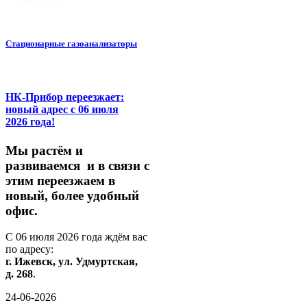
Стационарные газоанализаторы
НК-Прибор переезжает:
новый адрес с 06 июля
2026 года!
М
ы
растём
и
развиваемся
и
в
связи
с
этим
переезжаем
в
новый,
более
удобный
офис.
С
06
июля
2026
года
ждём
вас
по
адресу:
г.
Ижевск,
ул.
Удмуртская,
д.
268
.
24-06-2026