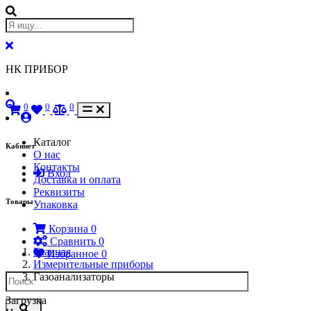
НК ПРИБОР
0
0
0
Каталог
Кабинет
О нас
Контакты
Вход
Доставка и оплата
Реквизиты
Товары
Упаковка
Корзина
0
Сравнить
0
Главная
Избранное
0
Измерительные приборы
Газоанализаторы
Загрузка