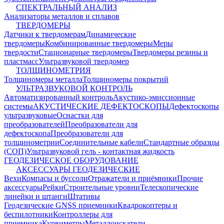
СПЕКТРАЛЬНЫЙ АНАЛИЗ
Анализаторы металлов и сплавов
ТВЕРДОМЕРЫ
Датчики к твердомерам
Динамические
твердомеры
Комбинированные твердомеры
Меры
твердости
Стационарные твердомеры
Твердомеры резины и
пластмасс
Ультразвуковой твердомер
ТОЛЩИНОМЕТРИЯ
Толщиномеры металла
Толщиномеры покрытий
УЛЬТРАЗВУКОВОЙ КОНТРОЛЬ
Автоматизированный контроль
Акустико-эмиссионные
системы
АКУСТИЧЕСКИЕ ДЕФЕКТОСКОПЫ
Дефектоскопы
ультразвуковые
Оснастки для
преобразователей
Преобразователи для
дефектоскопа
Преобразователи для
толщинометрии
Соединительные кабели
Стандартные образцы
(СОП)
Ультразвуковой гель - контактная жидкость
ГЕОДЕЗИЧЕСКОЕ ОБОРУДОВАНИЕ
АКСЕССУАРЫ ГЕОДЕЗИЧЕСКИЕ
Вехи
Компасы и буссоли
Отражатели и приёмники
Прочие
аксессуары
Рейки
Строительные уровни
Телескопические
линейки и штанги
Штативы
Геодезические GNSS приемники
Квадрокоптеры и
беспилотники
Контроллеры для
приемника
Курвиметры
Металлоискатели