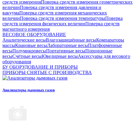
средств измерения
Поверка средств измерения геометрических
величин
Поверка средств измерения давления и
вакуума
Поверка средств измерения механических
величин
Поверка средств измерения температуры
Поверка
средств измерения физических величин
Поверка средств
магнитного измерения
ВЕСОВОЕ ОБОРУДОВАНИЕ
Аналитические весы
Влагозащищённые весы
Компараторы
массы
Крановые весы
Лабораторные весы
Платформенные
весы
Полумикровесы
Портативные весы
Порционные
весы
Счётные весы
Ювелирные весы
Аксессуары для весового
оборудования
БУ ОБОРУДОВАНИЕ И ПРИБОРЫ
ПРИБОРЫ СНЯТЫЕ С ПРОИЗВОДСТВА
Анализаторы дымовых газов