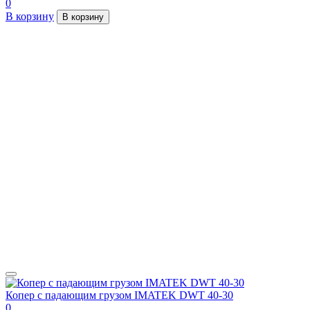
0
В корзину
В корзину
Копер с падающим грузом IMATEK DWT 40-30
0