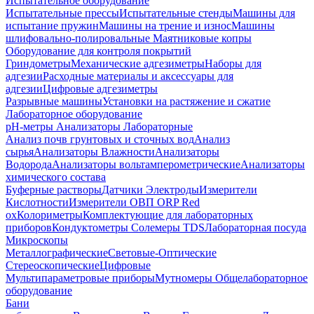
Испытательное оборудование
Испытательные прессы
Испытательные стенды
Машины для
испытание пружин
Машины на трение и износ
Машины
шлифовально-полировальные
Маятниковые копры
Оборудование для контроля покрытий
Гриндометры
Механические адгезиметры
Наборы для
адгезии
Расходные материалы и аксессуары для
адгезии
Цифровые адгезиметры
Разрывные машины
Установки на растяжение и сжатие
Лабораторное оборудование
pH-метры
Анализаторы Лабораторные
Анализ почв грунтовых и сточных вод
Анализ
сырья
Анализаторы Влажности
Анализаторы
Водорода
Анализаторы вольтамперометрические
Анализаторы
химического состава
Буферные растворы
Датчики Электроды
Измерители
Кислотности
Измерители ОВП ORP Red
ox
Колориметры
Комплектующие для лабораторных
приборов
Кондуктометры Солемеры TDS
Лабораторная посуда
Микроскопы
Металлографические
Световые-Оптические
Стереоскопические
Цифровые
Мультипараметровые приборы
Мутномеры
Общелабораторное
оборудование
Бани