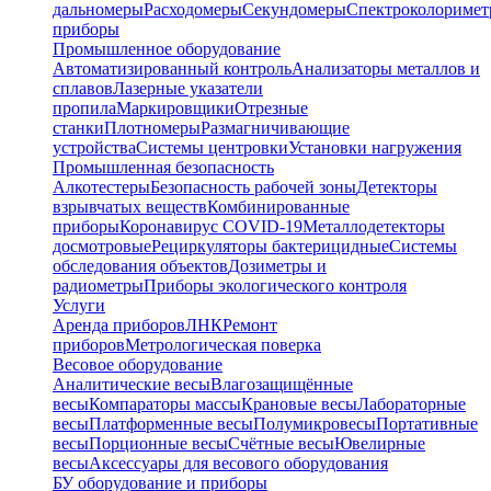
дальномеры
Расходомеры
Секундомеры
Спектроколориме
приборы
Промышленное оборудование
Автоматизированный контроль
Анализаторы металлов и
сплавов
Лазерные указатели
пропила
Маркировщики
Отрезные
станки
Плотномеры
Размагничивающие
устройства
Системы центровки
Установки нагружения
Промышленная безопасность
Алкотестеры
Безопасность рабочей зоны
Детекторы
взрывчатых веществ
Комбинированные
приборы
Коронавирус COVID-19
Металлодетекторы
досмотровые
Рециркуляторы бактерицидные
Системы
обследования объектов
Дозиметры и
радиометры
Приборы экологического контроля
Услуги
Аренда приборов
ЛНК
Ремонт
приборов
Метрологическая поверка
Весовое оборудование
Аналитические весы
Влагозащищённые
весы
Компараторы массы
Крановые весы
Лабораторные
весы
Платформенные весы
Полумикровесы
Портативные
весы
Порционные весы
Счётные весы
Ювелирные
весы
Аксессуары для весового оборудования
БУ оборудование и приборы