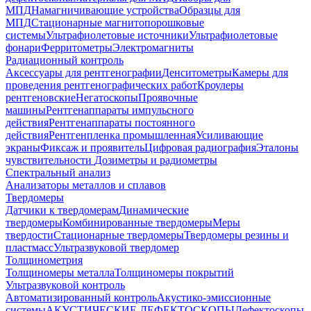
МПД
Намагничивающие устройства
Образцы для
МПД
Стационарные магнитопорошковые
системы
Ультрафиолетовые источники
Ультрафиолетовые
фонари
Ферритометры
Электромагниты
Радиационный контроль
Аксессуары для рентгенографии
Денситометры
Камеры для
проведения рентгенографических работ
Кроулеры
рентгеновские
Негатоскопы
Проявочные
машины
Рентгенаппараты импульсного
действия
Рентгенаппараты постоянного
действия
Рентгенпленка промышленная
Усиливающие
экраны
Фиксаж и проявитель
Цифровая радиография
Эталоны
чувствительности
Дозиметры и радиометры
Спектральный анализ
Анализаторы металлов и сплавов
Твердомеры
Датчики к твердомерам
Динамические
твердомеры
Комбинированные твердомеры
Меры
твердости
Стационарные твердомеры
Твердомеры резины и
пластмасс
Ультразвуковой твердомер
Толщинометрия
Толщиномеры металла
Толщиномеры покрытий
Ультразвуковой контроль
Автоматизированный контроль
Акустико-эмиссионные
системы
АКУСТИЧЕСКИЕ ДЕФЕКТОСКОПЫ
Дефектоскопы