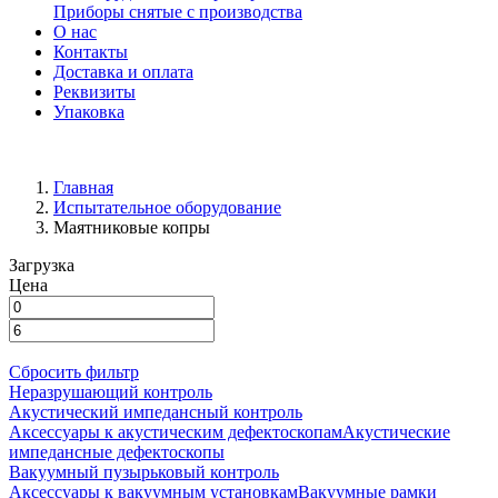
Приборы снятые с производства
О нас
Контакты
Доставка и оплата
Реквизиты
Упаковка
Главная
Испытательное оборудование
Маятниковые копры
Загрузка
Цена
Сбросить фильтр
Неразрушающий контроль
Акустический импедансный контроль
Аксессуары к акустическим дефектоскопам
Акустические
импедансные дефектоскопы
Вакуумный пузырьковый контроль
Аксессуары к вакуумным установкам
Вакуумные рамки