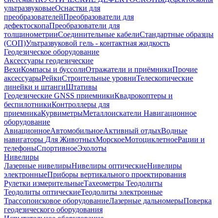
ультразвуковые
Оснастки для
преобразователей
Преобразователи для
дефектоскопа
Преобразователи для
толщинометрии
Соединительные кабели
Стандартные образцы
(СОП)
Ультразвуковой гель - контактная жидкость
Геодезическое оборудование
Аксессуары геодезические
Вехи
Компасы и буссоли
Отражатели и приёмники
Прочие
аксессуары
Рейки
Строительные уровни
Телескопические
линейки и штанги
Штативы
Геодезические GNSS приемники
Квадрокоптеры и
беспилотники
Контроллеры для
приемника
Курвиметры
Металлоискатели
Навигационное
оборудование
Авиационное
Автомобильное
Активный отдых
Водные
навигаторы
Для Животных
Морское
Мотоциклетное
Рации и
телефоны
Спортивное
Эхолоты
Нивелиры
Лазерные нивелиры
Нивелиры оптические
Нивелиры
электронные
Приборы вертикального проектирования
Рулетки измерительные
Тахеометры
Теодолиты
Теодолиты оптические
Теодолиты электронные
Трассопоисковое оборудование
Лазерные дальномеры
Поверка
геодезического оборудования