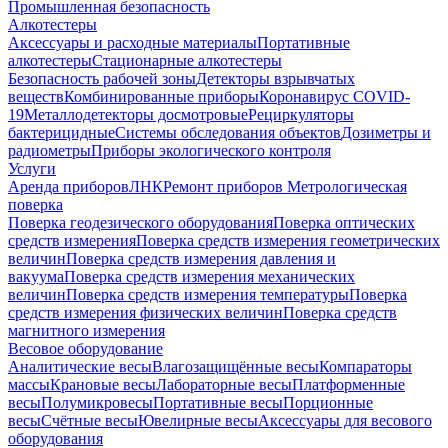
Промышленная безопасность
Алкотестеры
Аксессуары и расходные материалы
Портативные
алкотестеры
Стационарные алкотестеры
Безопасность рабочей зоны
Детекторы взрывчатых
веществ
Комбинированные приборы
Коронавирус COVID-
19
Металлодетекторы досмотровые
Рециркуляторы
бактерицидные
Системы обследования объектов
Дозиметры и
радиометры
Приборы экологического контроля
Услуги
Аренда приборов
ЛНК
Ремонт приборов
Метрологическая
поверка
Поверка геодезического оборудования
Поверка оптических
средств измерения
Поверка средств измерения геометрических
величин
Поверка средств измерения давления и
вакуума
Поверка средств измерения механических
величин
Поверка средств измерения температуры
Поверка
средств измерения физических величин
Поверка средств
магнитного измерения
Весовое оборудование
Аналитические весы
Влагозащищённые весы
Компараторы
массы
Крановые весы
Лабораторные весы
Платформенные
весы
Полумикровесы
Портативные весы
Порционные
весы
Счётные весы
Ювелирные весы
Аксессуары для весового
оборудования