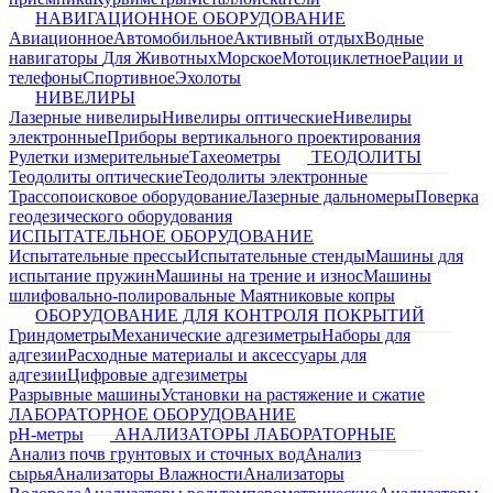
НАВИГАЦИОННОЕ ОБОРУДОВАНИЕ
Авиационное
Автомобильное
Активный отдых
Водные
навигаторы
Для Животных
Морское
Мотоциклетное
Рации и
телефоны
Спортивное
Эхолоты
НИВЕЛИРЫ
Лазерные нивелиры
Нивелиры оптические
Нивелиры
электронные
Приборы вертикального проектирования
Рулетки измерительные
Тахеометры
ТЕОДОЛИТЫ
Теодолиты оптические
Теодолиты электронные
Трассопоисковое оборудование
Лазерные дальномеры
Поверка
геодезического оборудования
ИСПЫТАТЕЛЬНОЕ ОБОРУДОВАНИЕ
Испытательные прессы
Испытательные стенды
Машины для
испытание пружин
Машины на трение и износ
Машины
шлифовально-полировальные
Маятниковые копры
ОБОРУДОВАНИЕ ДЛЯ КОНТРОЛЯ ПОКРЫТИЙ
Гриндометры
Механические адгезиметры
Наборы для
адгезии
Расходные материалы и аксессуары для
адгезии
Цифровые адгезиметры
Разрывные машины
Установки на растяжение и сжатие
ЛАБОРАТОРНОЕ ОБОРУДОВАНИЕ
pH-метры
АНАЛИЗАТОРЫ ЛАБОРАТОРНЫЕ
Анализ почв грунтовых и сточных вод
Анализ
сырья
Анализаторы Влажности
Анализаторы