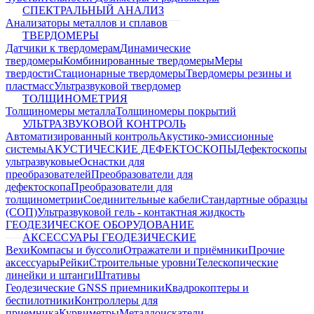
СПЕКТРАЛЬНЫЙ АНАЛИЗ
Анализаторы металлов и сплавов
ТВЕРДОМЕРЫ
Датчики к твердомерам
Динамические
твердомеры
Комбинированные твердомеры
Меры
твердости
Стационарные твердомеры
Твердомеры резины и
пластмасс
Ультразвуковой твердомер
ТОЛЩИНОМЕТРИЯ
Толщиномеры металла
Толщиномеры покрытий
УЛЬТРАЗВУКОВОЙ КОНТРОЛЬ
Автоматизированный контроль
Акустико-эмиссионные
системы
АКУСТИЧЕСКИЕ ДЕФЕКТОСКОПЫ
Дефектоскопы
ультразвуковые
Оснастки для
преобразователей
Преобразователи для
дефектоскопа
Преобразователи для
толщинометрии
Соединительные кабели
Стандартные образцы
(СОП)
Ультразвуковой гель - контактная жидкость
ГЕОДЕЗИЧЕСКОЕ ОБОРУДОВАНИЕ
АКСЕССУАРЫ ГЕОДЕЗИЧЕСКИЕ
Вехи
Компасы и буссоли
Отражатели и приёмники
Прочие
аксессуары
Рейки
Строительные уровни
Телескопические
линейки и штанги
Штативы
Геодезические GNSS приемники
Квадрокоптеры и
беспилотники
Контроллеры для
приемника
Курвиметры
Металлоискатели