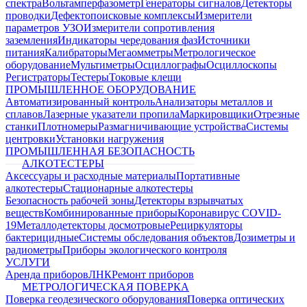
спектра
Вольтамперфазометр
Генераторы сигналов
Детекторы
проводки
Дефектопоисковые комплексы
Измерители
параметров УЗО
Измерители сопротивления
заземления
Индикаторы чередования фаз
Источники
питания
Калибраторы
Мегаомметры
Метрологическое
оборудование
Мультиметры
Осциллографы
Осциллоскопы
Регистраторы
Тестеры
Токовые клещи
ПРОМЫШЛЕННОЕ ОБОРУДОВАНИЕ
Автоматизированный контроль
Анализаторы металлов и
сплавов
Лазерные указатели пропила
Маркировщики
Отрезные
станки
Плотномеры
Размагничивающие устройства
Системы
центровки
Установки нагружения
ПРОМЫШЛЕННАЯ БЕЗОПАСНОСТЬ
АЛКОТЕСТЕРЫ
Аксессуары и расходные материалы
Портативные
алкотестеры
Стационарные алкотестеры
Безопасность рабочей зоны
Детекторы взрывчатых
веществ
Комбинированные приборы
Коронавирус COVID-
19
Металлодетекторы досмотровые
Рециркуляторы
бактерицидные
Системы обследования объектов
Дозиметры и
радиометры
Приборы экологического контроля
УСЛУГИ
Аренда приборов
ЛНК
Ремонт приборов
МЕТРОЛОГИЧЕСКАЯ ПОВЕРКА
Поверка геодезического оборудования
Поверка оптических