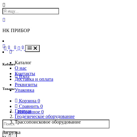
НК ПРИБОР
0
0
0
Каталог
Кабинет
О нас
Контакты
Вход
Доставка и оплата
Реквизиты
Товары
Упаковка
Корзина
0
Сравнить
0
Главная
Избранное
0
Геодезическое оборудование
Трассопоисковое оборудование
Загрузка