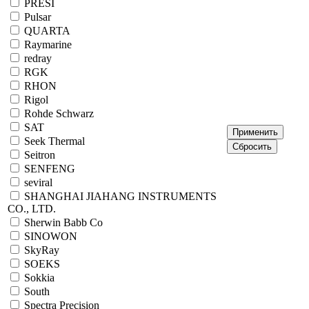
PRESI
Pulsar
QUARTA
Raymarine
redray
RGK
RHON
Rigol
Rohde Schwarz
SAT
Seek Thermal
Seitron
SENFENG
seviral
SHANGHAI JIAHANG INSTRUMENTS
CO., LTD.
Sherwin Babb Co
SINOWON
SkyRay
SOEKS
Sokkia
South
Spectra Precision