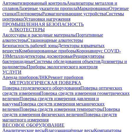
Автоматизированный контроль
Анализаторы металлов и
сплавов
Лазерные указатели пропила
Маркировщики
Отрезные
станки
Плотномеры
Размагничивающие устройства
Системы
центровки
Установки нагружения
ПРОМЫШЛЕННАЯ БЕЗОПАСНОСТЬ
АЛКОТЕСТЕРЫ
Аксессуары и расходные материалы
Портативные
алкотестеры
Стационарные алкотестеры
Безопасность рабочей зоны
Детекторы взрывчатых
веществ
Комбинированные приборы
Коронавирус COVID-
19
Металлодетекторы досмотровые
Рециркуляторы
бактерицидные
Системы обследования объектов
Дозиметры и
радиометры
Приборы экологического контроля
УСЛУГИ
Аренда приборов
ЛНК
Ремонт приборов
МЕТРОЛОГИЧЕСКАЯ ПОВЕРКА
Поверка геодезического оборудования
Поверка оптических
средств измерения
Поверка средств измерения геометрических
величин
Поверка средств измерения давления и
вакуума
Поверка средств измерения механических
величин
Поверка средств измерения температуры
Поверка
средств измерения физических величин
Поверка средств
магнитного измерения
ВЕСОВОЕ ОБОРУДОВАНИЕ
Аналитические весы
Влагозащищённые весы
Компараторы