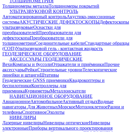
ТОЛЩИНОМЕТРИЯ
Толщиномеры металла
Толщиномеры покрытий
УЛЬТРАЗВУКОВОЙ КОНТРОЛЬ
Автоматизированный контроль
Акустико-эмиссионные
системы
АКУСТИЧЕСКИЕ ДЕФЕКТОСКОПЫ
Дефектоскопы
ультразвуковые
Оснастки для
преобразователей
Преобразователи для
дефектоскопа
Преобразователи для
толщинометрии
Соединительные кабели
Стандартные образцы
(СОП)
Ультразвуковой гель - контактная жидкость
ГЕОДЕЗИЧЕСКОЕ ОБОРУДОВАНИЕ
АКСЕССУАРЫ ГЕОДЕЗИЧЕСКИЕ
Вехи
Компасы и буссоли
Отражатели и приёмники
Прочие
аксессуары
Рейки
Строительные уровни
Телескопические
линейки и штанги
Штативы
Геодезические GNSS приемники
Квадрокоптеры и
беспилотники
Контроллеры для
приемника
Курвиметры
Металлоискатели
НАВИГАЦИОННОЕ ОБОРУДОВАНИЕ
Авиационное
Автомобильное
Активный отдых
Водные
навигаторы
Для Животных
Морское
Мотоциклетное
Рации и
телефоны
Спортивное
Эхолоты
НИВЕЛИРЫ
Лазерные нивелиры
Нивелиры оптические
Нивелиры
электронные
Приборы вертикального проектирования