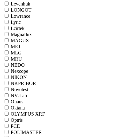
Levenhuk
LONGOT
Lowrance
Lyric
Lzirtek
Magnaflux
MAGUS
MET
MLG
MRU
NEDO
Nexcope
NIKON
NKPRIBOR
Novotest
NV-Lab
Ohaus
Oktana
OLYMPUS XRF
Optris
PCE
POLIMASTER