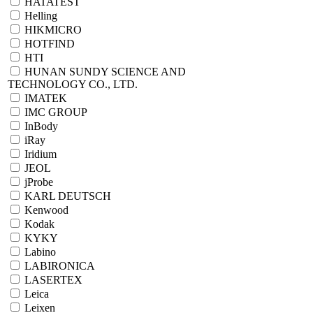
HATATEST
Helling
HIKMICRO
HOTFIND
HTI
HUNAN SUNDY SCIENCE AND
TECHNOLOGY CO., LTD.
IMATEK
IMC GROUP
InBody
iRay
Iridium
JEOL
jProbe
KARL DEUTSCH
Kenwood
Kodak
KYKY
Labino
LABIRONICA
LASERTEX
Leica
Leixen