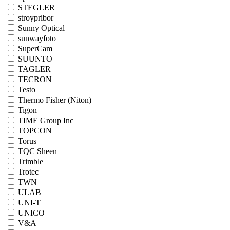
STEGLER
stroypribor
Sunny Optical
sunwayfoto
SuperCam
SUUNTO
TAGLER
TECRON
Testo
Thermo Fisher (Niton)
Tigon
TIME Group Inc
TOPCON
Torus
TQC Sheen
Trimble
Trotec
TWN
ULAB
UNI-T
UNICO
V&A