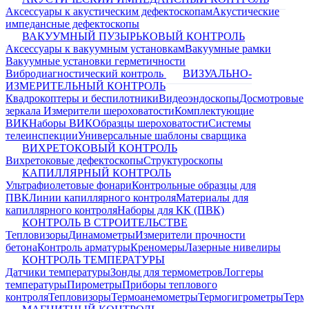
Аксессуары к акустическим дефектоскопам
Акустические
импедансные дефектоскопы
ВАКУУМНЫЙ ПУЗЫРЬКОВЫЙ КОНТРОЛЬ
Аксессуары к вакуумным установкам
Вакуумные рамки
Вакуумные установки герметичности
Вибродиагностический контроль
ВИЗУАЛЬНО-
ИЗМЕРИТЕЛЬНЫЙ КОНТРОЛЬ
Квадрокоптеры и беспилотники
Видеоэндоскопы
Досмотровые
зеркала
Измерители шероховатости
Комплектующие
ВИК
Наборы ВИК
Образцы шероховатости
Системы
телеинспекции
Универсальные шаблоны сварщика
ВИХРЕТОКОВЫЙ КОНТРОЛЬ
Вихретоковые дефектоскопы
Структуроскопы
КАПИЛЛЯРНЫЙ КОНТРОЛЬ
Ультрафиолетовые фонари
Контрольные образцы для
ПВК
Линии капиллярного контроля
Материалы для
капиллярного контроля
Наборы для КК (ПВК)
КОНТРОЛЬ В СТРОИТЕЛЬСТВЕ
Тепловизоры
Динамометры
Измерители прочности
бетона
Контроль арматуры
Креномеры
Лазерные нивелиры
КОНТРОЛЬ ТЕМПЕРАТУРЫ
Датчики температуры
Зонды для термометров
Логгеры
температуры
Пирометры
Приборы теплового
контроля
Тепловизоры
Термоанемометры
Термогигрометры
Терм