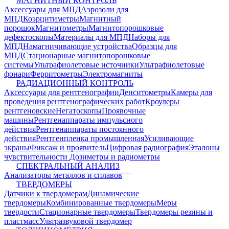
МАГНИТНЫЙ КОНТРОЛЬ
Аксессуары для МПД
Аэрозоли для
МПД
Коэрцитиметры
Магнитный
порошок
Магнитометры
Магнитопорошковые
дефектоскопы
Материалы для МПД
Наборы для
МПД
Намагничивающие устройства
Образцы для
МПД
Стационарные магнитопорошковые
системы
Ультрафиолетовые источники
Ультрафиолетовые
фонари
Ферритометры
Электромагниты
РАДИАЦИОННЫЙ КОНТРОЛЬ
Аксессуары для рентгенографии
Денситометры
Камеры для
проведения рентгенографических работ
Кроулеры
рентгеновские
Негатоскопы
Проявочные
машины
Рентгенаппараты импульсного
действия
Рентгенаппараты постоянного
действия
Рентгенпленка промышленная
Усиливающие
экраны
Фиксаж и проявитель
Цифровая радиография
Эталоны
чувствительности
Дозиметры и радиометры
СПЕКТРАЛЬНЫЙ АНАЛИЗ
Анализаторы металлов и сплавов
ТВЕРДОМЕРЫ
Датчики к твердомерам
Динамические
твердомеры
Комбинированные твердомеры
Меры
твердости
Стационарные твердомеры
Твердомеры резины и
пластмасс
Ультразвуковой твердомер