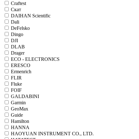
Craftest
Cкат
DAIHAN Scientific
Dali
DeFelsko
Dingo
DJI
DLAB
Drager
ECO - ELECTRONICS
ERESCO
Ermenrich
FLIR
Fluke
FOIF
GALDABINI
Garmin
GeoMax
Guide
Hamilton
HANNA
HAOYUAN INSTRUMENT CO., LTD.