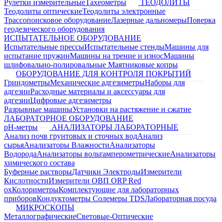
Рулетки измерительные
Тахеометры
ТЕОДОЛИТЫ
Теодолиты оптические
Теодолиты электронные
Трассопоисковое оборудование
Лазерные дальномеры
Поверка
геодезического оборудования
ИСПЫТАТЕЛЬНОЕ ОБОРУДОВАНИЕ
Испытательные прессы
Испытательные стенды
Машины для
испытание пружин
Машины на трение и износ
Машины
шлифовально-полировальные
Маятниковые копры
ОБОРУДОВАНИЕ ДЛЯ КОНТРОЛЯ ПОКРЫТИЙ
Гриндометры
Механические адгезиметры
Наборы для
адгезии
Расходные материалы и аксессуары для
адгезии
Цифровые адгезиметры
Разрывные машины
Установки на растяжение и сжатие
ЛАБОРАТОРНОЕ ОБОРУДОВАНИЕ
pH-метры
АНАЛИЗАТОРЫ ЛАБОРАТОРНЫЕ
Анализ почв грунтовых и сточных вод
Анализ
сырья
Анализаторы Влажности
Анализаторы
Водорода
Анализаторы вольтамперометрические
Анализаторы
химического состава
Буферные растворы
Датчики Электроды
Измерители
Кислотности
Измерители ОВП ORP Red
ox
Колориметры
Комплектующие для лабораторных
приборов
Кондуктометры Солемеры TDS
Лабораторная посуда
МИКРОСКОПЫ
Металлографические
Световые-Оптические