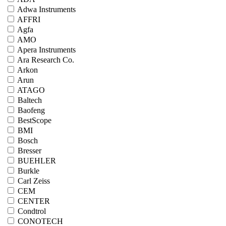
Adwa Instruments
AFFRI
Agfa
AMO
Apera Instruments
Ara Research Co.
Arkon
Arun
ATAGO
Baltech
Baofeng
BestScope
BMI
Bosch
Bresser
BUEHLER
Burkle
Carl Zeiss
CEM
CENTER
Condtrol
CONOTECH