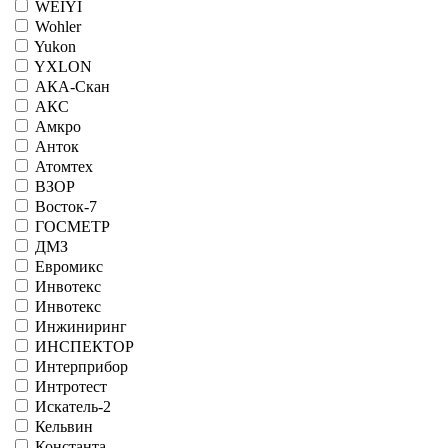
WEIYI
Wohler
Yukon
YXLON
АКА-Скан
АКС
Амкро
Анток
Атомтех
ВЗОР
Восток-7
ГОСМЕТР
ДМЗ
Евромикс
Инвотекс
Инвотекс
Инжиниринг
ИНСПЕКТОР
Интерприбор
Интротест
Искатель-2
Кельвин
Константа