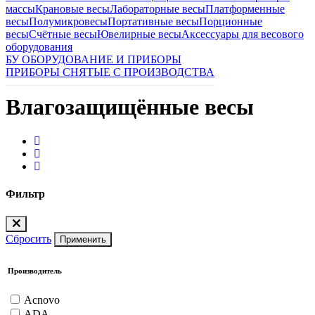
массы
Крановые весы
Лабораторные весы
Платформенные
весы
Полумикровесы
Портативные весы
Порционные
весы
Счётные весы
Ювелирные весы
Аксессуары для весового
оборудования
БУ ОБОРУДОВАНИЕ И ПРИБОРЫ
ПРИБОРЫ СНЯТЫЕ С ПРОИЗВОДСТВА
Влагозащищённые весы
Фильтр
Сбросить
Применить
Производитель
Acnovo
ADA