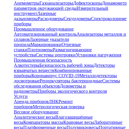
Анемометры
Газоанализаторы
Дефектоскопы
Динамометр
параметров окружающей среды
Измерительный
инструмент
Лазерные
дальномеры
Расходомеры
Секундомеры
Спектроколориме
приборы
Промышленное оборудование
Автоматизированный контроль
Анализаторы металлов и
сплавов
Лазерные указатели
пропила
Маркировщики
Отрезные
станки
Плотномеры
Размагничивающие
устройства
Системы центровки
Установки нагружения
Промышленная безопасность
Алкотестеры
Безопасность рабочей зоны
Детекторы
взрывчатых веществ
Комбинированные
приборы
Коронавирус COVID-19
Металлодетекторы
досмотровые
Рециркуляторы бактерицидные
Системы
обследования объектов
Дозиметры и
радиометры
Приборы экологического контроля
Услуги
Аренда приборов
ЛНК
Ремонт
приборов
Метрологическая поверка
Весовое оборудование
Аналитические весы
Влагозащищённые
весы
Компараторы массы
Крановые весы
Лабораторные
весы
Платформенные весы
Полумикровесы
Портативные