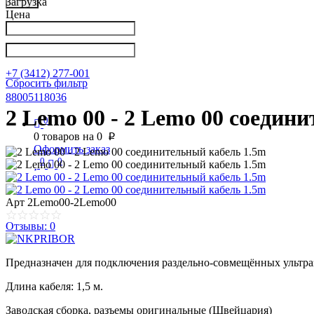
Загрузка
Цена
Написать в Телеграм
info@nkpribor.ru
+7 (3412) 277-001
Сбросить фильтр
88005118036
2 Lemo 00 - 2 Lemo 00 соедин
0
0
товаров на
0
p
Оформить заказ
0
0
Арт
2Lemo00-2Lemo00
Отзывы: 0
Предназначен для подключения раздельно-совмещённых ультра
Длина кабеля: 1,5 м.
Заводская сборка, разъемы оригинальные (Швейцария)