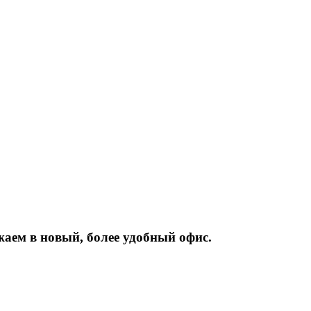
жаем
в
новый,
более
удобный
офис.