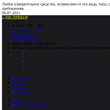
Любое измерительное средство, независимо от его вида, типа,
требованиям.
09-07-2021
©
ООО "НК"
, 2026
+7 (3412) 277-001
88005118036
info@nkpribor.ru
Будни 08:00 - 17:00 (МСК)
426034, Удмуртская Республика, г. Ижевск, ул. Удмуртская
Прайс-лист
Новости
Отзывы
Форма связи
Войти
Зарегистрироваться