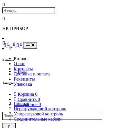
НК ПРИБОР
0
0
0
Каталог
Кабинет
О нас
Контакты
Вход
Доставка и оплата
Реквизиты
Товары
Упаковка
Корзина
0
Сравнить
0
Главная
Избранное
0
Неразрушающий контроль
Ультразвуковой контроль
Соединительные кабели