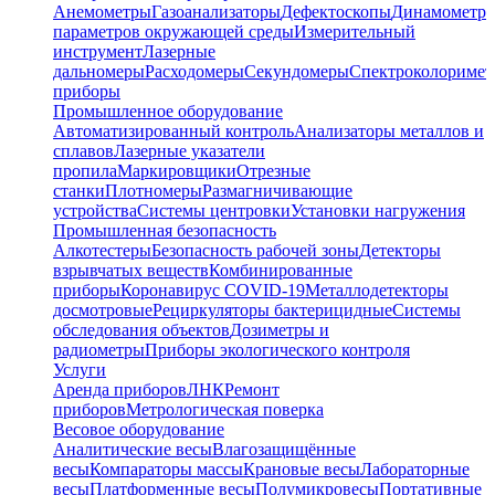
Анемометры
Газоанализаторы
Дефектоскопы
Динамометр
параметров окружающей среды
Измерительный
инструмент
Лазерные
дальномеры
Расходомеры
Секундомеры
Спектроколориме
приборы
Промышленное оборудование
Автоматизированный контроль
Анализаторы металлов и
сплавов
Лазерные указатели
пропила
Маркировщики
Отрезные
станки
Плотномеры
Размагничивающие
устройства
Системы центровки
Установки нагружения
Промышленная безопасность
Алкотестеры
Безопасность рабочей зоны
Детекторы
взрывчатых веществ
Комбинированные
приборы
Коронавирус COVID-19
Металлодетекторы
досмотровые
Рециркуляторы бактерицидные
Системы
обследования объектов
Дозиметры и
радиометры
Приборы экологического контроля
Услуги
Аренда приборов
ЛНК
Ремонт
приборов
Метрологическая поверка
Весовое оборудование
Аналитические весы
Влагозащищённые
весы
Компараторы массы
Крановые весы
Лабораторные
весы
Платформенные весы
Полумикровесы
Портативные