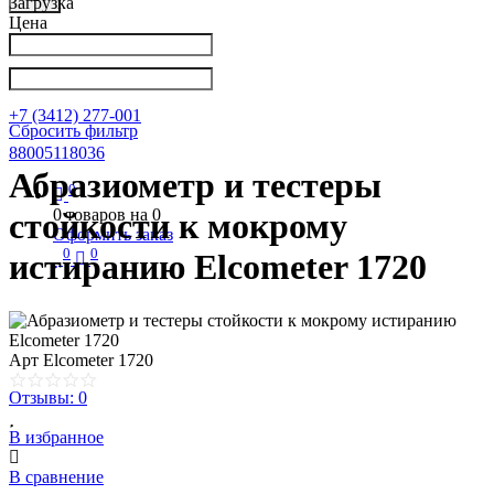
Загрузка
Цена
Написать в Телеграм
info@nkpribor.ru
+7 (3412) 277-001
Сбросить фильтр
88005118036
Абразиометр и тестеры
0
0
товаров на
0
стойкости к мокрому
Оформить заказ
0
0
истиранию Elcometer 1720
Арт
Elcometer 1720
Отзывы: 0
В избранное
В сравнение