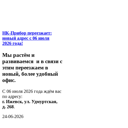
НК-Прибор переезжает:
новый адрес с 06 июля
2026 года!
М
ы
растём
и
развиваемся
и
в
связи
с
этим
переезжаем
в
новый,
более
удобный
офис.
С
06
июля
2026
года
ждём
вас
по
адресу:
г.
Ижевск,
ул.
Удмуртская,
д.
268
.
24-06-2026