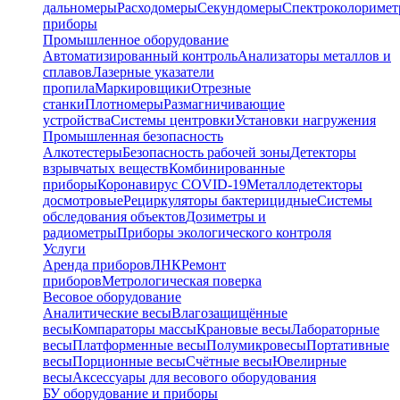
дальномеры
Расходомеры
Секундомеры
Спектроколориме
приборы
Промышленное оборудование
Автоматизированный контроль
Анализаторы металлов и
сплавов
Лазерные указатели
пропила
Маркировщики
Отрезные
станки
Плотномеры
Размагничивающие
устройства
Системы центровки
Установки нагружения
Промышленная безопасность
Алкотестеры
Безопасность рабочей зоны
Детекторы
взрывчатых веществ
Комбинированные
приборы
Коронавирус COVID-19
Металлодетекторы
досмотровые
Рециркуляторы бактерицидные
Системы
обследования объектов
Дозиметры и
радиометры
Приборы экологического контроля
Услуги
Аренда приборов
ЛНК
Ремонт
приборов
Метрологическая поверка
Весовое оборудование
Аналитические весы
Влагозащищённые
весы
Компараторы массы
Крановые весы
Лабораторные
весы
Платформенные весы
Полумикровесы
Портативные
весы
Порционные весы
Счётные весы
Ювелирные
весы
Аксессуары для весового оборудования
БУ оборудование и приборы