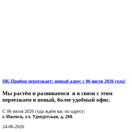
НК-Прибор переезжает: новый адрес с 06 июля 2026 года!
М
ы
растём
и
развиваемся
и
в
связи
с
этим
переезжаем
в
новый,
более
удобный
офис.
С
06
июля
2026
года
ждём
вас
по
адресу:
г.
Ижевск,
ул.
Удмуртская,
д.
268
.
24-06-2026