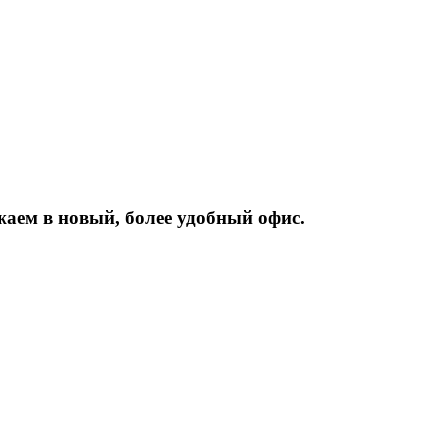
жаем
в
новый,
более
удобный
офис.