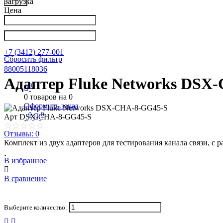
Загрузка
Цена
Написать в Телеграм
info@nkpribor.ru
+7 (3412) 277-001
Сбросить фильтр
88005118036
Адаптер Fluke Networks DSX
0
0
товаров на
0
Оформить заказ
0
0
Арт
DSX-CHA-8-GG45-S
Отзывы: 0
Комплект из двух адаптеров для тестирования канала связи, 
В избранное
В сравнение
Выберите количество: