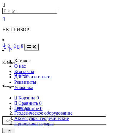
НК ПРИБОР
0
0
0
Каталог
Кабинет
О нас
Контакты
Вход
Доставка и оплата
Реквизиты
Товары
Упаковка
Корзина
0
Сравнить
0
Главная
Избранное
0
Геодезическое оборудование
Аксессуары геодезические
Прочие аксессуары