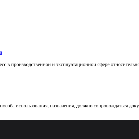
я
сс в производственной и эксплуатационной сфере относительно 
 способа использования, назначения, должно сопровождаться док