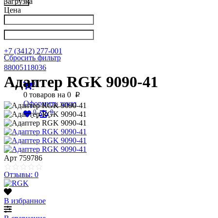
Загрузка
Цена
Написать в Телеграм
info@nkpribor.ru
+7 (3412) 277-001
Сбросить фильтр
88005118036
Адаптер RGK 9090-41
0
0
товаров на
0
p
Оформить заказ
0
0
Арт
759786
Отзывы: 0
В избранное