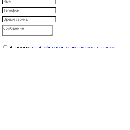
Я согласен
на обработку моих персональных данных
Закрыть
Заказать звонок
Авторизация
У вас еще нет учетной записи?
Зарегистрироваться
Войти по Email
Войти по номеру телефона
Конфиденциальность
Принять