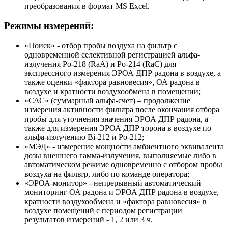
преобразования в формат MS Excel.
Режимы измерений:
«Поиск» - отбор пробы воздуха на фильтр с
одновременной селективной регистрацией альфа-
излучения Ро-218 (RaA) и Ро-214 (RaC) для
экспрессного измерения ЭРОА ДПР радона в воздухе, а
также оценки «фактора равновесия», ОА радона в
воздухе и кратности воздухообмена в помещении;
«САС» (суммарный альфа-счет) – продолжение
измерения активности фильтра после окончания отбора
пробы для уточнения значения ЭРОА ДПР радона, а
также для измерения ЭРОА ДПР торона в воздухе по
альфа-излучению Bi-212 и Po-212;
«МЭД» - измерение мощности амбиентного эквивалента
дозы внешнего гамма-излучения, выполняемые либо в
автоматическом режиме одновременно с отбором пробы
воздуха на фильтр, либо по команде оператора;
«ЭРОА-монитор» - непрерывный автоматический
мониторинг ОА радона и ЭРОА ДПР радона в воздухе,
кратности воздухообмена и «фактора равновесия» в
воздухе помещений с периодом регистрации
результатов измерений - 1, 2 или 3 ч.