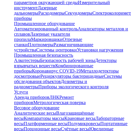
параметров окружающей среды
Измерительный
инструмент
Лазерные
дальномеры
Расходомеры
Секундомеры
Спектроколориме
приборы
Промышленное оборудование
Автоматизированный контроль
Анализаторы металлов и
сплавов
Лазерные указатели
пропила
Маркировщики
Отрезные
станки
Плотномеры
Размагничивающие
устройства
Системы центровки
Установки нагружения
Промышленная безопасность
Алкотестеры
Безопасность рабочей зоны
Детекторы
взрывчатых веществ
Комбинированные
приборы
Коронавирус COVID-19
Металлодетекторы
досмотровые
Рециркуляторы бактерицидные
Системы
обследования объектов
Дозиметры и
радиометры
Приборы экологического контроля
Услуги
Аренда приборов
ЛНК
Ремонт
приборов
Метрологическая поверка
Весовое оборудование
Аналитические весы
Влагозащищённые
весы
Компараторы массы
Крановые весы
Лабораторные
весы
Платформенные весы
Полумикровесы
Портативные
весы
Порционные весы
Счётные весы
Ювелирные