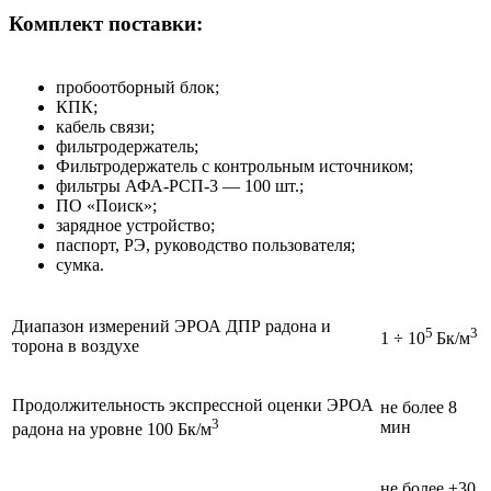
Комплект поставки:
пробоотборный блок;
КПК;
кабель связи;
фильтродержатель;
Фильтродержатель с контрольным источником;
фильтры АФА-РСП-3 — 100 шт.;
ПО «Поиск»;
зарядное устройство;
паспорт, РЭ, руководство пользователя;
сумка.
Диапазон измерений ЭРОА ДПР радона и
5
3
1 ÷ 10
Бк/м
торона в воздухе
Продолжительность экспрессной оценки ЭРОА
не более 8
3
мин
радона на уровне 100 Бк/м
не более ±30