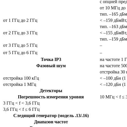
с опцией пре
от 10 МГц до
тип. –165 дБ
от 1 ГГц до 2 ГГц
< –159 дБмВт
тип. –163 дБ
от 2 ГГц до 3 ГГц
< –155 дБмВт
тип. –159 дБ
от 3 ГГц до 5 ГГц
–
от 5 ГГц до 6 ГГц
–
Точка IP3
на частоте 1 
Фазовый шум
на частоте 5
отстройка 30
отстройка 100 кГц
< –100 дБн (1
отстройка 1 МГц
< –120 дБн (1
Детекторы
Погрешность измерения уровня
10 МГц < f ≤ 
3 ГГц < f < 3,6 ГГц
3,6 ГГц < f ≤ 6 ГГц
Следящий генератор (модель .13/.16)
Диапазон частот