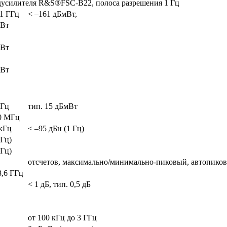
дусилителя R&S®FSC-B22, полоса разрешения 1 Гц
 1 ГГц
< –161 дБмВт,
мВт
,
мВт
,
мВт
ГГц
тип. 15 дБмВт
00 МГц
 кГц
< –95 дБн (1 Гц)
 Гц)
 Гц)
отсчетов, максимально/минимально-пиковый, автопиков
3,6 ГГц
< 1 дБ, тип. 0,5 дБ
от 100 кГц до 3 ГГц