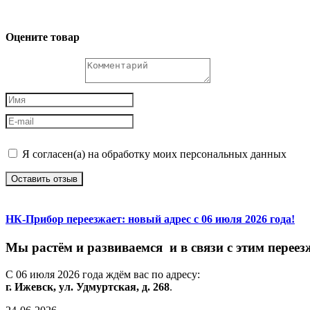
Оцените товар
Я согласен(а) на обработку моих персональных данных
Оставить отзыв
НК-Прибор переезжает: новый адрес с 06 июля 2026 года!
М
ы
растём
и
развиваемся
и
в
связи
с
этим
переез
С
06
июля
2026
года
ждём
вас
по
адресу:
г.
Ижевск,
ул.
Удмуртская,
д.
268
.