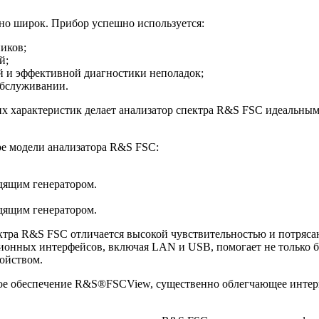
но широк. Прибор успешно используется:
иков;
й;
й и эффективной диагностики неполадок;
обслуживании.
 характеристик делает анализатор спектра R&S FSC идеальны
ре модели анализатора R&S FSC:
едящим генератором.
едящим генератором.
ктра R&S FSC отличается высокой чувствительностью и потряса
ионных интерфейсов, включая LAN и USB, помогает не только б
ройством.
ное обеспечение R&S®FSCView, существенно облегчающее инте