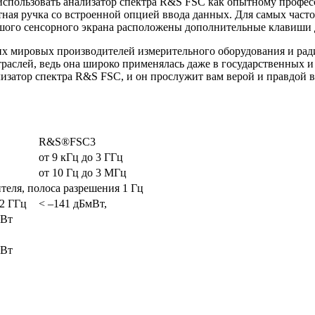
спользовать анализатор спектра R&S FSC как опытному професс
тная ручка со встроенной опцией ввода данных. Для самых част
ого сенсорного экрана расположены дополнительные клавиши 
щих мировых производителей измерительного оборудования и р
раслей, ведь она широко применялась даже в государственных и
изатор спектра R&S FSC, и он прослужит вам верой и правдой в
R&S®FSC3
от 9 кГц до 3 ГГц
от 10 Гц до 3 МГц
теля, полоса разрешения 1 Гц
2 ГГц
< –141 дБмВт,
мВт
,
мВт