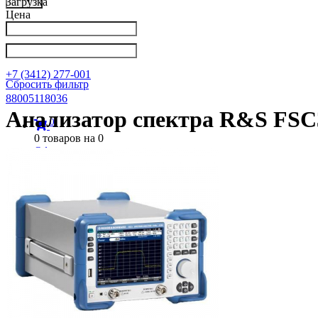
Загрузка
Цена
Написать в Телеграм
info@nkpribor.ru
+7 (3412) 277-001
Сбросить фильтр
88005118036
Анализатор спектра R&S FSC
0
0
товаров на
0
Оформить заказ
0
0