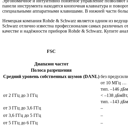
Эргономичное и интуитивно понятное управление позволяют и
панели инструмента находятся кнопочная клавиатура и поворо
специальными аппаратными клавишами. В нижней части больш
Немецкая компания Rohde & Schwarz является одним из веду
Schwarz отлично известна профессионалам самых различных от
качестве и надёжности приборов Rohde & Schwarz. Купите анал
FSC
Диапазон частот
Полоса разрешения
Средний уровень собственных шумов (DANL)
без предусили
от 10 МГц … 
тип. –146 дБ
от 2 ГГц до 3 ГГц
< –138 дБмВт
тип. –143 дБ
от 3 ГГц до 3,6 ГГц
–
от 3,6 ГГц до 5 ГГц
–
от 5 ГГц до 6 ГГц
–