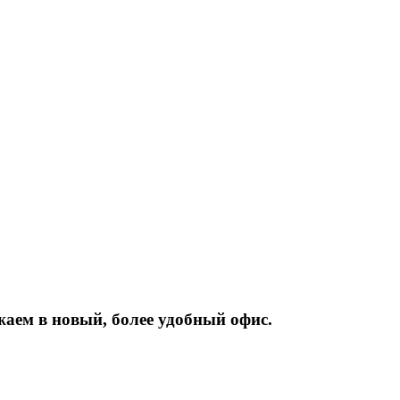
жаем
в
новый,
более
удобный
офис.