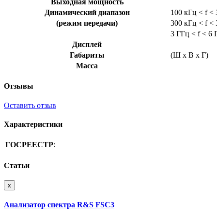
Выходная мощность
Динамический диапазон
100 кГц < f <
(режим передачи)
300 кГц < f <
3 ГГц < f < 6
Дисплей
Габариты
(Ш x В x Г)
Масса
Отзывы
Оставить отзыв
Характеристики
ГОСРЕЕСТР
:
Статьи
x
Анализатор спектра R&S FSC3