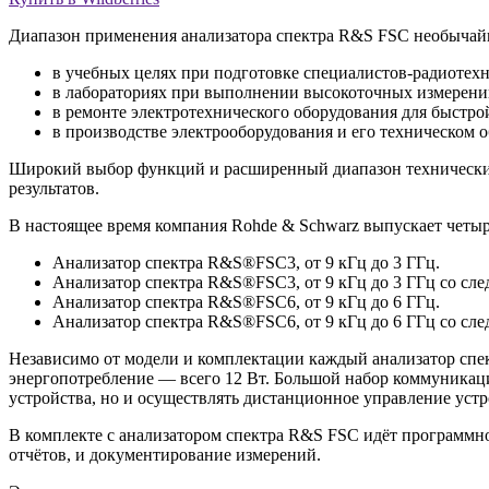
Диапазон применения анализатора спектра R&S FSC необычай
в учебных целях при подготовке специалистов-радиотехн
в лабораториях при выполнении высокоточных измерени
в ремонте электротехнического оборудования для быстро
в производстве электрооборудования и его техническом 
Широкий выбор функций и расширенный диапазон технических
результатов.
В настоящее время компания Rohde & Schwarz выпускает четы
Анализатор спектра R&S®FSC3, от 9 кГц до 3 ГГц.
Анализатор спектра R&S®FSC3, от 9 кГц до 3 ГГц со сл
Анализатор спектра R&S®FSC6, от 9 кГц до 6 ГГц.
Анализатор спектра R&S®FSC6, от 9 кГц до 6 ГГц со сл
Независимо от модели и комплектации каждый анализатор спе
энергопотребление — всего 12 Вт. Большой набор коммуникац
устройства, но и осуществлять дистанционное управление уст
В комплекте с анализатором спектра R&S FSC идёт программ
отчётов, и документирование измерений.