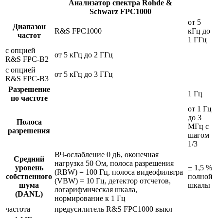
Анализатор спектра Rohde &
Schwarz FPC1000
от 5
Диапазон
R&S FPC1000
кГц до
частот
1 ГГц
с опцией
от 5 кГц до 2 ГГц
R&S FPC-B2
с опцией
от 5 кГц до 3 ГГц
R&S FPC-B3
Разрешение
1 Гц
по частоте
от 1 Гц
до 3
Полоса
МГц с
разрешения
шагом
1/3
ВЧ-ослабление 0 дБ, оконечная
Средний
нагрузка 50 Ом, полоса разрешения
уровень
± 1,5 %
(RBW) = 100 Гц, полоса видеофильтра
собственного
полной
(VBW) = 10 Гц, детектор отсчетов,
шума
шкалы
логарифмическая шкала,
(DANL)
нормирование к 1 Гц
частота
предусилитель R&S FPC1000 выкл