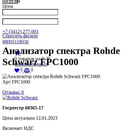
Загрузка
Цена
Написать в Телеграм
info@nkpribor.ru
+7 (3412) 277-001
Сбросить фильтр
88005118036
Анализатор спектра Rohde
0
0
товаров на
0
Schwarz FPC1000
p
Оформить заказ
0
0
Арт
FPC1000
Отзывы: 0
Госреестр 68365-17
Цена актуальна 12.01.2023
Включает НДС