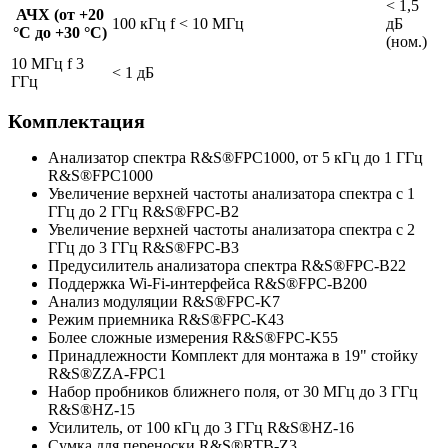
< 1,5
АЧХ (от +20
100 кГц f < 10 МГц
дБ
°C до +30 °C)
(ном.)
10 МГц f 3
< 1 дБ
ГГц
Комплектация
Анализатор спектра R&S®FPC1000, от 5 кГц до 1 ГГц
R&S®FPC1000
Увеличение верхней частоты анализатора спектра с 1
ГГц до 2 ГГц R&S®FPC-B2
Увеличение верхней частоты анализатора спектра с 2
ГГц до 3 ГГц R&S®FPC-B3
Предусилитель анализатора спектра R&S®FPC-B22
Поддержка Wi-Fi-интерфейса R&S®FPC-B200
Анализ модуляции R&S®FPC-K7
Режим приемника R&S®FPC-K43
Более сложные измерения R&S®FPC-K55
Принадлежности Комплект для монтажа в 19" стойку
R&S®ZZA-FPC1
Набор пробников ближнего поля, от 30 МГц до 3 ГГц
R&S®HZ-15
Усилитель, от 100 кГц до 3 ГГц R&S®HZ-16
Сумка для переноски R&S®RTB-Z3