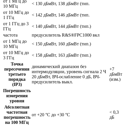
от 1 МГц до
< 130 дБмВт, 138 дБмВт (тип.
10 МГц
от 10 МГц до
< 142 дБмВт, 146 дБмВт (тип.
1 ГГц
от 1 ГГц до 3
< 140 дБмВт, 144 дБмВт (тип.)
ГГц
частота
предусилитель R&S®FPC1000 вкл
от 1 МГц до
< 150 дБмВт, 160 дБмВт (тип.)
10 МГц
от 10 МГц до
< 158 дБмВт, 163 дБмВт (тип.)
3 ГГц
Точка
динамический диапазон без
пересечения
+7
интермодуляции, уровень сигнала 2 Ч
третьего
дБмВт
20 дБмВт, ВЧ-ослабление 0 дБ, ВЧ-
порядка
(изм.)
предусилитель выкл.
(IP3)
Погрешность
измерения
уровня
Абсолютная
частотная
< 0,3
от +20 °C до +30 °C
погрешность
дБ
на 100 МГц