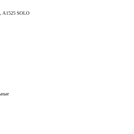
, А1525 SOLO
ьные