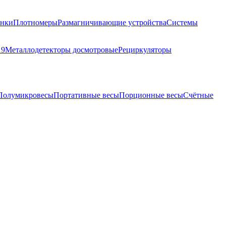
анки
Плотномеры
Размагничивающие устройства
Системы
19
Металлодетекторы досмотровые
Рециркуляторы
Полумикровесы
Портативные весы
Порционные весы
Счётные