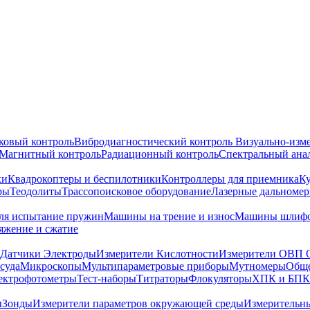
ковый контроль
Вибродиагностический контроль
Визуально-изм
Магнитный контроль
Радиационный контроль
Спектральный ана
ки
Квадрокоптеры и беспилотники
Контроллеры для приемника
К
ры
Теодолиты
Трассопоисковое оборудование
Лазерные дальноме
я испытание пружин
Машины на трение и износ
Машины шлифо
тяжение и сжатие
Датчики Электроды
Измерители Кислотности
Измерители ОВП 
суда
Микроскопы
Мультипараметровые приборы
Мутномеры
Обще
ектрофотометры
Тест-наборы
Титраторы
Флокуляторы
ХПК и БПК
ы
Зонды
Измерители параметров окружающей среды
Измерительн