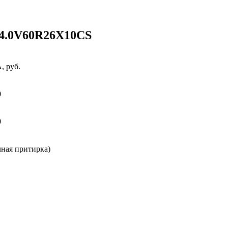
0V60R26X10CS
 руб.
0
0
чная притирка)