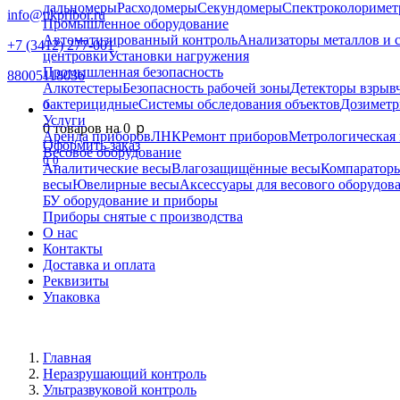
дальномеры
Расходомеры
Секундомеры
Спектроколориме
info@nkpribor.ru
Промышленное оборудование
Автоматизированный контроль
Анализаторы металлов и 
+7 (3412) 277-001
центровки
Установки нагружения
Промышленная безопасность
88005118036
Алкотестеры
Безопасность рабочей зоны
Детекторы взрыв
бактерицидные
Системы обследования объектов
Дозиметр
0
Услуги
p
0
товаров на
0
Аренда приборов
ЛНК
Ремонт приборов
Метрологическая 
Оформить заказ
Весовое оборудование
0
0
Аналитические весы
Влагозащищённые весы
Компаратор
весы
Ювелирные весы
Аксессуары для весового оборудов
БУ оборудование и приборы
Приборы снятые с производства
О нас
Контакты
Доставка и оплата
Реквизиты
Упаковка
Главная
Неразрушающий контроль
Ультразвуковой контроль