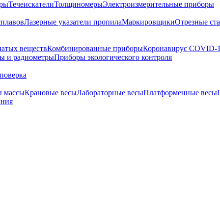
тры
Течеискатели
Толщиномеры
Электроизмерительные приборы
сплавов
Лазерные указатели пропила
Маркировщики
Отрезные ст
чатых веществ
Комбинированные приборы
Коронавирус COVID-
ы и радиометры
Приборы экологического контроля
поверка
ы массы
Крановые весы
Лабораторные весы
Платформенные весы
ания