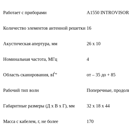
Работает с приборами
А1550 INTROVISOR
Количество элементов антенной решетки
16
Акустическая апертура, мм
26 х 10
Номинальная частота, МГц
4
Область сканирования, вЃ°
от – 35 до + 85
Рабочий тип волн
Поперечные, продол
Габаритные размеры (Д х В х Г), мм
32 х 18 х 44
Масса с кабелем, г, не более
170