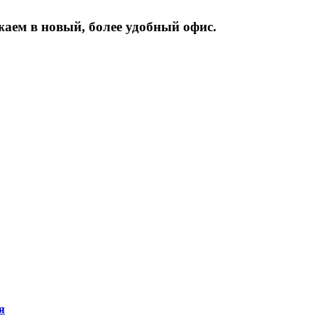
жаем
в
новый,
более
удобный
офис.
я