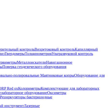
ерительный контроль
Вихретоковый контроль
Капиллярный
лиз
Твердомеры
Толщинометрия
Ультразвуковой контроль
урвиметры
Металлоискатели
Навигационное
ры
Поверка геодезического оборудования
вально-полировальные
Маятниковые копры
Оборудование для
ORP Red ox
Колориметры
Комплектующие для лабораторных
лабораторное оборудование
Оксиметры
Рециркуляторы бактерицидные
ый инструмент
Лазерные