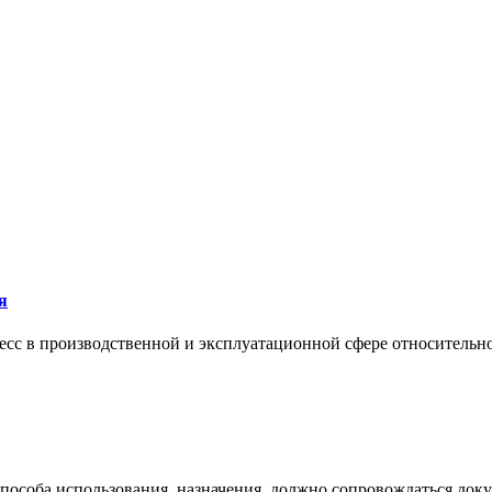
я
сс в производственной и эксплуатационной сфере относительно 
 способа использования, назначения, должно сопровождаться док