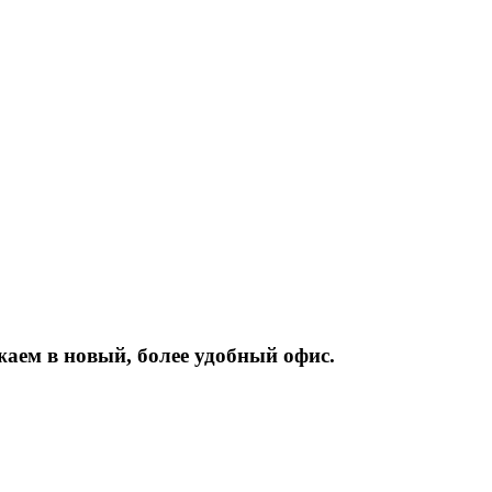
жаем
в
новый,
более
удобный
офис.