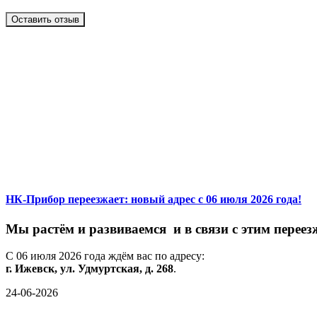
Оставить отзыв
НК-Прибор переезжает: новый адрес с 06 июля 2026 года!
М
ы
растём
и
развиваемся
и
в
связи
с
этим
переез
С
06
июля
2026
года
ждём
вас
по
адресу:
г.
Ижевск,
ул.
Удмуртская,
д.
268
.
24-06-2026