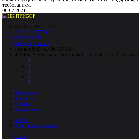
требованиям.
09-07-2021
©
ООО "НК"
, 2026
+7 (3412) 277-001
88005118036
info@nkpribor.ru
Будни 08:00 - 17:00 (МСК)
426034, Удмуртская Республика, г. Ижевск, ул. Удмуртская
Прайс-лист
Новости
Отзывы
Форма связи
Войти
Зарегистрироваться
О нас