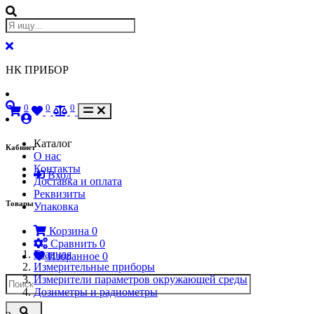
НК ПРИБОР
0
0
0
Каталог
Кабинет
О нас
Контакты
Вход
Доставка и оплата
Реквизиты
Товары
Упаковка
Корзина
0
Сравнить
0
Главная
Избранное
0
Измерительные приборы
Измерители параметров окружающей среды
Дозиметры и радиометры