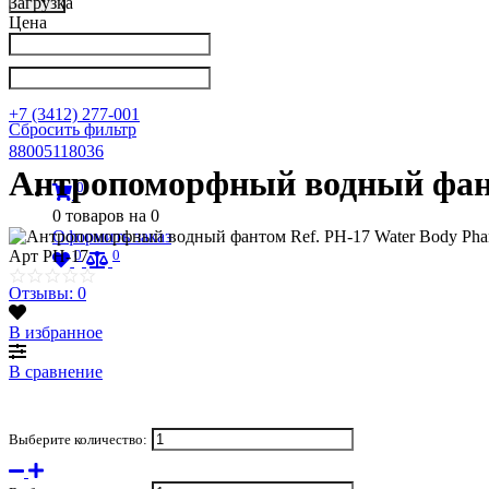
Загрузка
Цена
Написать в Телеграм
info@nkpribor.ru
+7 (3412) 277-001
Сбросить фильтр
88005118036
Антропоморфный водный фант
0
0
товаров на
0
Оформить заказ
0
0
Арт
PH-17
Отзывы: 0
В избранное
В сравнение
Выберите количество: