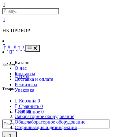
НК ПРИБОР
0
0
0
Каталог
Кабинет
О нас
Контакты
Вход
Доставка и оплата
Реквизиты
Товары
Упаковка
Корзина
0
Сравнить
0
Главная
Избранное
0
Лабораторное оборудование
Общелабораторное оборудование
Стерилизация и дезинфекция