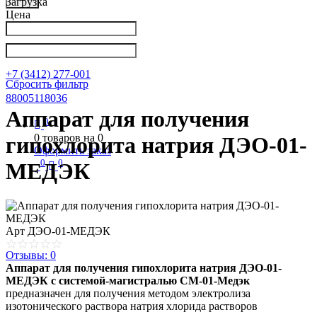
Загрузка
Цена
Написать в Телеграм
info@nkpribor.ru
+7 (3412) 277-001
Сбросить фильтр
88005118036
Аппарат для получения
0
0
товаров на
0
гипохлорита натрия ДЭО-01-
Оформить заказ
0
0
МЕДЭК
Арт
ДЭО-01-МЕДЭК
Отзывы: 0
Аппарат для получения гипохлорита натрия ДЭО-01-
МЕДЭК с системой-магистралью СМ-01-Медэк
предназначен для получения методом электролиза
изотонического раствора натрия хлорида растворов