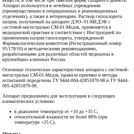
веществ, в том числе при тяжелой форме сахарного диабета.
Аппарат используется в лечебных учреждениях
(преимущественно в операционных и реанимационных
отделениях), а также в ветеринарии. Раствор гипохлорита
натрия, получаемый на аппарате ДЭО- 01-МЕДЭК с
системой-магистралью СМ-01-Медэк, применяется в
медицинской практике в соответствии с Инструкцией по
применению натрия гипохлорита, утвержденной
Фармакологическим комитетом (Регистрационный номер
95/178/10) и методическими рекомендациями,
разработанными для различных областей медицины в
крупнейших клиниках России.
Основные технические характеристики аппарата с системой-
магистралью СМ-01-Медэк, правила приемки и методы
испытаний определены ТУ 9444-004-42851870-98 и ТУ 9444-
005-42851870-98.
Аппарат предназначен для эксплуатации в следующих
климатических условиях:
в диапазоне температур от +10 до +35 С,
относительной влажности не более 80% (при
температуре +25 С).
Отзывы