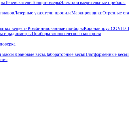
тры
Течеискатели
Толщиномеры
Электроизмерительные приборы
сплавов
Лазерные указатели пропила
Маркировщики
Отрезные ст
чатых веществ
Комбинированные приборы
Коронавирус COVID-
ы и радиометры
Приборы экологического контроля
поверка
ы массы
Крановые весы
Лабораторные весы
Платформенные весы
ания