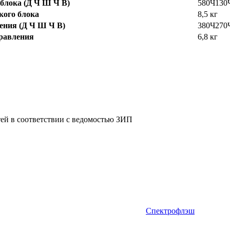
блока (Д Ч Ш Ч В)
580Ч130
кого блока
8,5 кг
ения (Д Ч Ш Ч В)
380Ч270
правления
6,8 кг
тей в соответствии с ведомостью ЗИП
Спектрофлэш