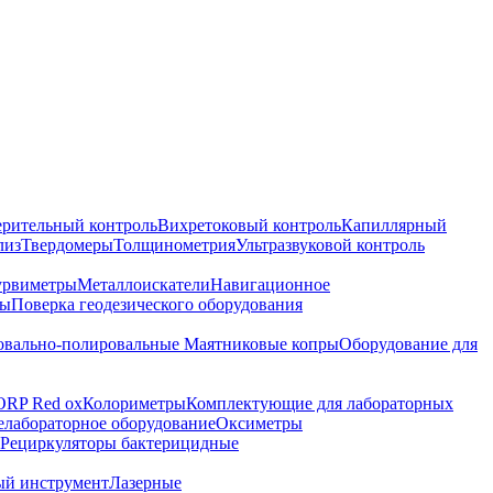
ерительный контроль
Вихретоковый контроль
Капиллярный
лиз
Твердомеры
Толщинометрия
Ультразвуковой контроль
урвиметры
Металлоискатели
Навигационное
ры
Поверка геодезического оборудования
вально-полировальные
Маятниковые копры
Оборудование для
ORP Red ox
Колориметры
Комплектующие для лабораторных
лабораторное оборудование
Оксиметры
Рециркуляторы бактерицидные
ый инструмент
Лазерные