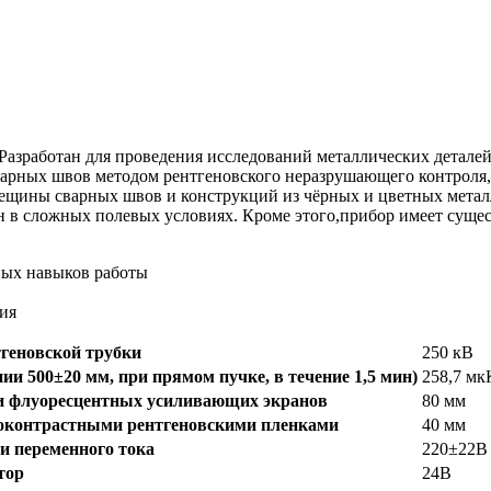
азработан для проведения исследований металлических деталей
рных швов методом рентгеновского неразрушающего контроля, 
рещины сварных швов и конструкций из чёрных и цветных метал
н в сложных полевых условиях. Кроме этого,прибор имеет суще
ных навыков работы
ия
тгеновской трубки
250 кВ
ии 500±20 мм, при прямом пучке, в течение 1,5 мин)
258,7 мк
ии флуоресцентных усиливающих экранов
80 мм
ококонтрастными рентгеновскими пленками
40 мм
и переменного тока
220±22В 
тор
24В