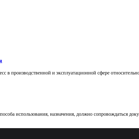
я
сс в производственной и эксплуатационной сфере относительно 
 способа использования, назначения, должно сопровождаться док