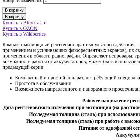
Выберите количество:
В корзину
В корзину
Купить в ВКонтакте
Купить в OZON
Купить в Wildberries
Компактный мощный рентгенаппарат импульсного действия. . Р
применением и усиливающих флюоресцентных экранов), их сва
применения в области радиографии. Определяет непровары, т
возможность работы от аккумуляторов, может быть использова
предыдущей серии.
Компактный и простой аппарат, не требующий специаль
Простота в обслуживании
Возможность направленного и панорамного просвечиван
Рабочее напряжение рен
Доза рентгеновского излучения при экспозиции (на расстоян
Исследуемая толщина (сталь) при использован
Исследуемая толщина (сталь) при работе с выс
Питание от однофазной сет
Аккумуля