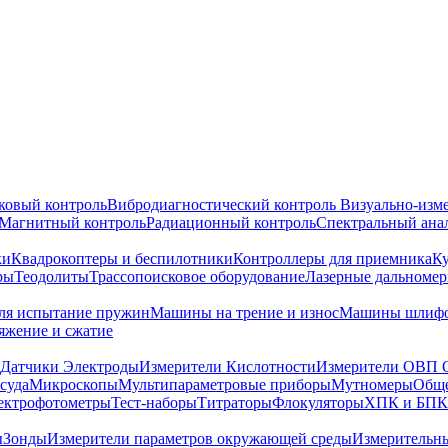
ковый контроль
Вибродиагностический контроль
Визуально-изм
Магнитный контроль
Радиационный контроль
Спектральный ана
ки
Квадрокоптеры и беспилотники
Контроллеры для приемника
К
ры
Теодолиты
Трассопоисковое оборудование
Лазерные дальноме
я испытание пружин
Машины на трение и износ
Машины шлифо
тяжение и сжатие
Датчики Электроды
Измерители Кислотности
Измерители ОВП 
суда
Микроскопы
Мультипараметровые приборы
Мутномеры
Обще
ектрофотометры
Тест-наборы
Титраторы
Флокуляторы
ХПК и БПК
ы
Зонды
Измерители параметров окружающей среды
Измерительн