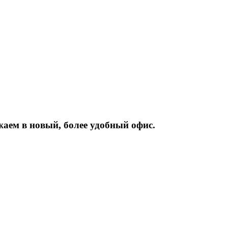
жаем
в
новый,
более
удобный
офис.