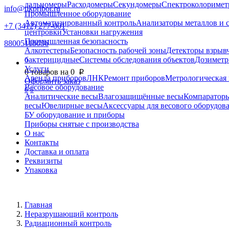
дальномеры
Расходомеры
Секундомеры
Спектроколориме
info@nkpribor.ru
Промышленное оборудование
Автоматизированный контроль
Анализаторы металлов и 
+7 (3412) 277-001
центровки
Установки нагружения
Промышленная безопасность
88005118036
Алкотестеры
Безопасность рабочей зоны
Детекторы взрыв
бактерицидные
Системы обследования объектов
Дозиметр
0
Услуги
0
товаров на
0
p
Аренда приборов
ЛНК
Ремонт приборов
Метрологическая 
Оформить заказ
Весовое оборудование
0
0
Аналитические весы
Влагозащищённые весы
Компаратор
весы
Ювелирные весы
Аксессуары для весового оборудов
БУ оборудование и приборы
Приборы снятые с производства
О нас
Контакты
Доставка и оплата
Реквизиты
Упаковка
Главная
Неразрушающий контроль
Радиационный контроль