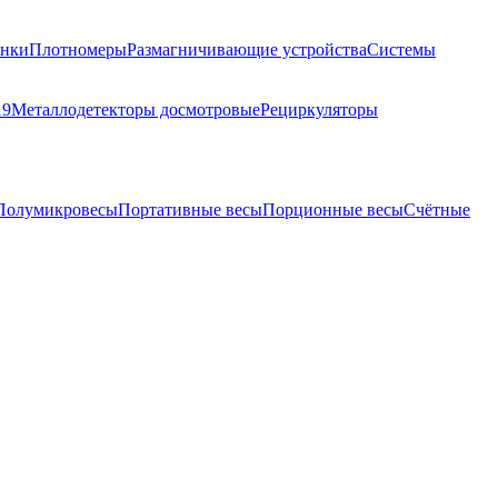
анки
Плотномеры
Размагничивающие устройства
Системы
19
Металлодетекторы досмотровые
Рециркуляторы
Полумикровесы
Портативные весы
Порционные весы
Счётные