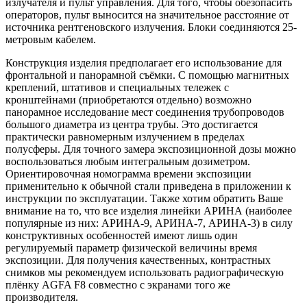
излучателя и пульт управления. Для того, чтобы обезопасить
операторов, пульт выносится на значительное расстояние от
источника рентгеновского излучения. Блоки соединяются 25-
метровым кабелем.
Конструкция изделия предполагает его использование для
фронтальной и панорамной съёмки. С помощью магнитных
креплений, штативов и специальных тележек с
кронштейнами (приобретаются отдельно) возможно
панорамное исследование мест соединения трубопроводов
большого диаметра из центра трубы. Это достигается
практически равномерным излучением в пределах
полусферы. Для точного замера экспозиционной дозы можно
воспользоваться любым интегральным дозиметром.
Ориентировочная номограмма времени экспозиции
применительно к обычной стали приведена в приложении к
инструкции по эксплуатации. Также хотим обратить Ваше
внимание на то, что все изделия линейки АРИНА (наиболее
популярные из них: АРИНА-9, АРИНА-7, АРИНА-3) в силу
конструктивных особенностей имеют лишь один
регулируемый параметр физической величины время
экспозиции. Для получения качественных, контрастных
снимков мы рекомендуем использовать радиографическую
плёнку AGFA F8 совместно с экранами того же
производителя.