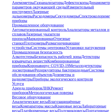
Анемометры
Газоанализаторы
Дефектоскопы
Динамометр
параметров окружающей среды
Измерительный
инструмент
Лазерные
дальномеры
Расходомеры
Секундомеры
Спектроколориме
приборы
Промышленное оборудование
Автоматизированный контроль
Анализаторы металлов и
сплавов
Лазерные указатели
пропила
Маркировщики
Отрезные
станки
Плотномеры
Размагничивающие
устройства
Системы центровки
Установки нагружения
Промышленная безопасность
Алкотестеры
Безопасность рабочей зоны
Детекторы
взрывчатых веществ
Комбинированные
приборы
Коронавирус COVID-19
Металлодетекторы
досмотровые
Рециркуляторы бактерицидные
Системы
обследования объектов
Дозиметры и
радиометры
Приборы экологического контроля
Услуги
Аренда приборов
ЛНК
Ремонт
приборов
Метрологическая поверка
Весовое оборудование
Аналитические весы
Влагозащищённые
весы
Компараторы массы
Крановые весы
Лабораторные
весы
Платформенные весы
Полумикровесы
Портативные