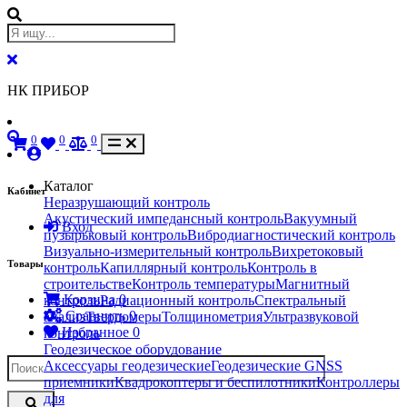
НК ПРИБОР
0
0
0
Каталог
Кабинет
Неразрушающий контроль
Акустический импедансный контроль
Вакуумный
Вход
пузырьковый контроль
Вибродиагностический контроль
Визуально-измерительный контроль
Вихретоковый
Товары
контроль
Капиллярный контроль
Контроль в
строительстве
Контроль температуры
Магнитный
Корзина
0
контроль
Радиационный контроль
Спектральный
Сравнить
0
анализ
Твердомеры
Толщинометрия
Ультразвуковой
Избранное
0
контроль
Геодезическое оборудование
Аксессуары геодезические
Геодезические GNSS
приемники
Квадрокоптеры и беспилотники
Контроллеры
для