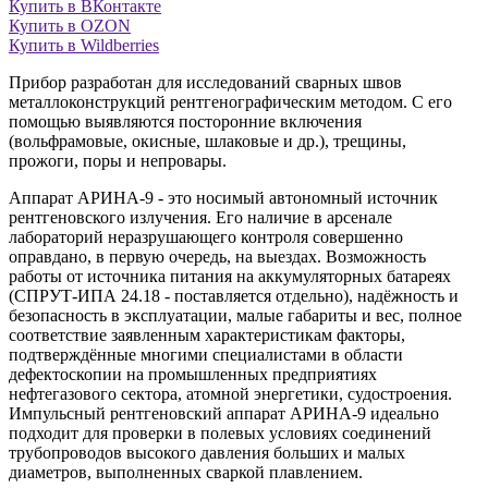
Купить в ВКонтакте
Купить в OZON
Купить в Wildberries
Прибор разработан для исследований сварных швов
металлоконструкций рентгенографическим методом. С его
помощью выявляются посторонние включения
(вольфрамовые, окисные, шлаковые и др.), трещины,
прожоги, поры и непровары.
Аппарат АРИНА-9 - это носимый автономный источник
рентгеновского излучения. Его наличие в арсенале
лабораторий неразрушающего контроля совершенно
оправдано, в первую очередь, на выездах. Возможность
работы от источника питания на аккумуляторных батареях
(СПРУТ-ИПА 24.18 - поставляется отдельно), надёжность и
безопасность в эксплуатации, малые габариты и вес, полное
соответствие заявленным характеристикам факторы,
подтверждённые многими специалистами в области
дефектоскопии на промышленных предприятиях
нефтегазового сектора, атомной энергетики, судостроения.
Импульсный рентгеновский аппарат АРИНА-9 идеально
подходит для проверки в полевых условиях соединений
трубопроводов высокого давления больших и малых
диаметров, выполненных сваркой плавлением.