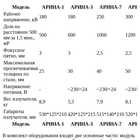
Модель
АРИНА-1
АРИНА-3
АРИНА-7
АРИ
Рабочее
180
180
250
300
напряжение, кВ
Доза на
расстоянии 500
500
600
1000
1200
мм за 1,5 мин.,
мР
Фокусное
3
3
2,5
2,5
пятно, мм
Максимальная
просвечиваемая
25
30
40
50
толщина по
стали, мм
Напряжение
-
~230/=24
~230/=24
~230/=
питания, В
Вес излучателя,
8,9
5,5
7,9
8,1
кг
Габариты
530*125*210
420*125*215
515*140*210
520*1
излучателя, мм
Модель
АРИНА-1
АРИНА-3
АРИНА-7
АРИ
В комплект оборудования входят две основные части: модуль