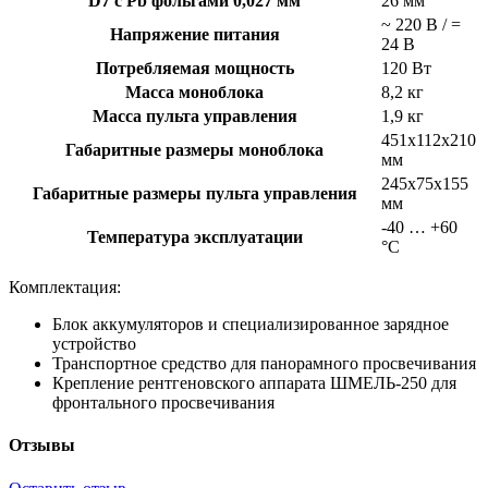
D7 с Pb фольгами 0,027 мм
26 мм
~ 220 В / =
Напряжение питания
24 В
Потребляемая мощность
120 Вт
Масса моноблока
8,2 кг
Масса пульта управления
1,9 кг
451х112х210
Габаритные размеры моноблока
мм
245х75х155
Габаритные размеры пульта управления
мм
-40 … +60
Температура эксплуатации
°С
Комплектация:
Блок аккумуляторов и специализированное зарядное
устройство
Транспортное средство для панорамного просвечивания
Крепление рентгеновского аппарата ШМЕЛЬ-250 для
фронтального просвечивания
Отзывы