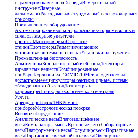
параметров окружающей среды
Измерительный
инструмент
Лазерные
дальномеры
Расходомеры
Секундомеры
Спектроколориме
приборы
Промышленное оборудование
Автоматизированный контроль
Анализаторы металлов и
сплавов
Лазерные указатели
пропила
Маркировщики
Отрезные
станки
Плотномеры
Размагничивающие
устройства
Системы центровки
Установки нагружения
Промышленная безопасность
Алкотестеры
Безопасность рабочей зоны
Детекторы
взрывчатых веществ
Комбинированные
приборы
Коронавирус COVID-19
Металлодетекторы
досмотровые
Рециркуляторы бактерицидные
Системы
обследования объектов
Дозиметры и
радиометры
Приборы экологического контроля
Услуги
Аренда приборов
ЛНК
Ремонт
приборов
Метрологическая поверка
Весовое оборудование
Аналитические весы
Влагозащищённые
весы
Компараторы массы
Крановые весы
Лабораторные
весы
Платформенные весы
Полумикровесы
Портативные
весы
Порционные весы
Счётные весы
Ювелирные