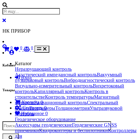
НК ПРИБОР
0
0
0
Каталог
Кабинет
Неразрушающий контроль
Акустический импедансный контроль
Вакуумный
Вход
пузырьковый контроль
Вибродиагностический контроль
Визуально-измерительный контроль
Вихретоковый
Товары
контроль
Капиллярный контроль
Контроль в
строительстве
Контроль температуры
Магнитный
Корзина
0
контроль
Радиационный контроль
Спектральный
Сравнить
0
анализ
Твердомеры
Толщинометрия
Ультразвуковой
Избранное
0
контроль
Геодезическое оборудование
Аксессуары геодезические
Геодезические GNSS
приемники
Квадрокоптеры и беспилотники
Контроллеры
для