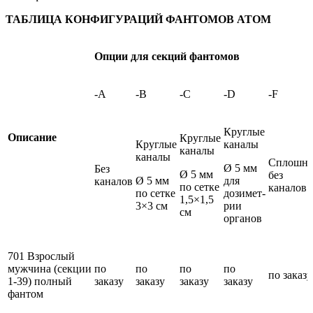
ТАБЛИЦА КОНФИГУРАЦИЙ ФАНТОМОВ АТОМ
Опции для секций фантомов
-A
-B
-C
-D
-F
Круглые
Описание
Круглые
Круглые
каналы
каналы
каналы
Сплошно
Ø 5 мм
Без
Ø 5 мм
без
Ø 5 мм
для
каналов
по сетке
каналов
по сетке
дозимет­
1,5×1,5
3×3 см
рии
см
органов
701 Взрослый
мужчина (секции
по
по
по
по
по заказу
1-39) полный
заказу
заказу
заказу
заказу
фантом