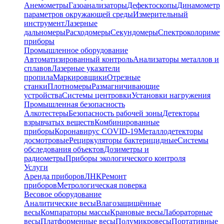
Анемометры
Газоанализаторы
Дефектоскопы
Динамометр
параметров окружающей среды
Измерительный
инструмент
Лазерные
дальномеры
Расходомеры
Секундомеры
Спектроколориме
приборы
Промышленное оборудование
Автоматизированный контроль
Анализаторы металлов и
сплавов
Лазерные указатели
пропила
Маркировщики
Отрезные
станки
Плотномеры
Размагничивающие
устройства
Системы центровки
Установки нагружения
Промышленная безопасность
Алкотестеры
Безопасность рабочей зоны
Детекторы
взрывчатых веществ
Комбинированные
приборы
Коронавирус COVID-19
Металлодетекторы
досмотровые
Рециркуляторы бактерицидные
Системы
обследования объектов
Дозиметры и
радиометры
Приборы экологического контроля
Услуги
Аренда приборов
ЛНК
Ремонт
приборов
Метрологическая поверка
Весовое оборудование
Аналитические весы
Влагозащищённые
весы
Компараторы массы
Крановые весы
Лабораторные
весы
Платформенные весы
Полумикровесы
Портативные