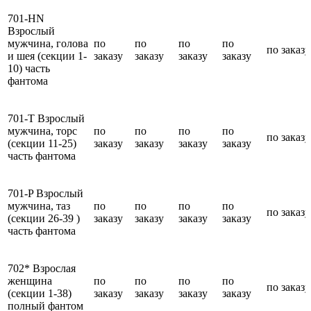
701-HN
Взрослый
мужчина, голова
по
по
по
по
по заказу
и шея (секции 1-
заказу
заказу
заказу
заказу
10) часть
фантома
701-T Взрослый
мужчина, торс
по
по
по
по
по заказу
(секции 11-25)
заказу
заказу
заказу
заказу
часть фантома
701-P Взрослый
мужчина, таз
по
по
по
по
по заказу
(секции 26-39 )
заказу
заказу
заказу
заказу
часть фантома
702* Взрослая
женщина
по
по
по
по
по заказу
(секции 1-38)
заказу
заказу
заказу
заказу
полный фантом