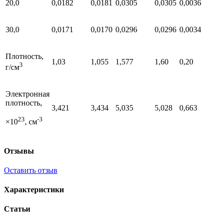
20,0
0,0182
0,0181
0,0305
0,0305
0,0036
30,0
0,0171
0,0170
0,0296
0,0296
0,0034
Плотность,
1,03
1,055
1,577
1,60
0,20
0
3
г/см
Электронная
плотность,
3,421
3,434
5,035
5,028
0,663
23
-3
×10
, см
Отзывы
Оставить отзыв
Характеристики
Статьи