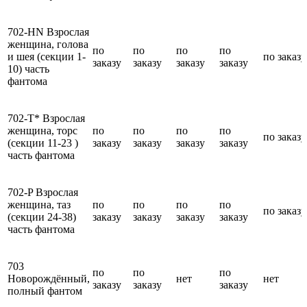
702-HN Взрослая
женщина, голова
по
по
по
по
и шея (секции 1-
по заказу
заказу
заказу
заказу
заказу
10) часть
фантома
702-T* Взрослая
женщина, торс
по
по
по
по
по заказу
(секции 11-23 )
заказу
заказу
заказу
заказу
часть фантома
702-P Взрослая
женщина, таз
по
по
по
по
по заказу
(секции 24-38)
заказу
заказу
заказу
заказу
часть фантома
703
по
по
по
Новорождённый,
нет
нет
заказу
заказу
заказу
полный фантом