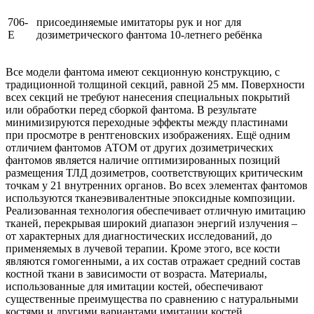
706-
присоединяемые имитаторы рук и ног для
E
дозиметрического фантома 10-летнего ребёнка
Все модели фантома имеют секционную конструкцию, с
традиционной толщиной секций, равной 25 мм. Поверхности
всех секций не требуют нанесения специальных покрытий
или обработки перед сборкой фантома. В результате
минимизируются переходные эффекты между пластинами
при просмотре в рентгеновских изображениях. Ещё одним
отличием фантомов АТОМ от других дозиметрических
фантомов является наличие оптимизированных позиций
размещения ТЛД дозиметров, соответствующих критическим
точкам у 21 внутренних органов. Во всех элементах фантомов
используются тканеэвивалентные эпоксидные композиции.
Реализованная технология обеспечивает отличную имитацию
тканей, перекрывая широкий диапазон энергий излучения –
от характерных для диагностических исследований, до
применяемых в лучевой терапии. Кроме этого, все кости
являются гомогенными, а их состав отражает средний состав
костной ткани в зависимости от возраста. Материалы,
использованные для имитации костей, обеспечивают
существенные преимущества по сравнению с натуральными
костями и другими вариантами имитации костей.