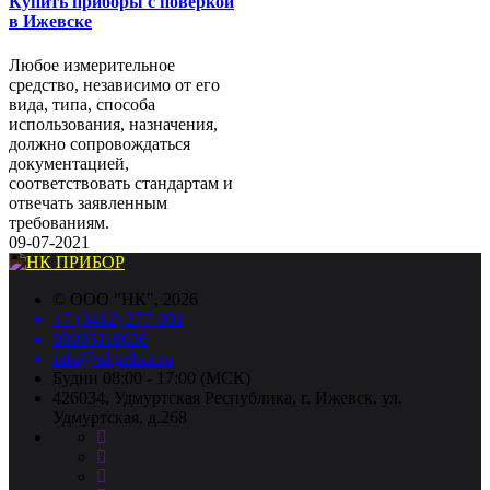
Купить приборы с поверкой
в Ижевске
Любое измерительное
средство, независимо от его
вида, типа, способа
использования, назначения,
должно сопровождаться
документацией,
соответствовать стандартам и
отвечать заявленным
требованиям.
09-07-2021
©
ООО "НК"
, 2026
+7 (3412) 277-001
88005118036
info@nkpribor.ru
Будни 08:00 - 17:00 (МСК)
426034, Удмуртская Республика, г. Ижевск, ул.
Удмуртская, д.268