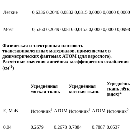
Лёгкие
0,6336
0,2046
0,0832
0,0315
0,0000
0,0000
0,0000
Мозг
0,5360
0,2649
0,0816
0,0153
0,0000
0,0000
0,0998
Физическая и электронная плотность
тканеэквивалентных материалов, применяемых в
дозиметрических фантомах АТОМ (для взрослого).
Расчётные значения линейных коэффициентов ослабления
-1
(см
)
Усреднённа
Усреднённая
Усреднённая
ткань лёгк
мягкая ткань
костная ткань
(вдох)*
1
1
2
E, МэВ
ATOM
ATOM
Источник
Источник
Источник
0,04
0,2679
0,2678
0,7884
0,7887
0,0537