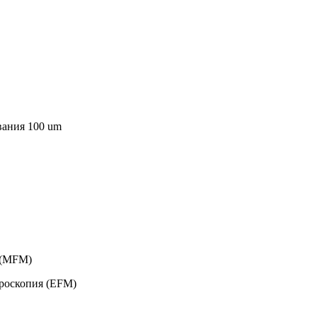
вания 100 um
 (MFM)
кроскопия (EFM)