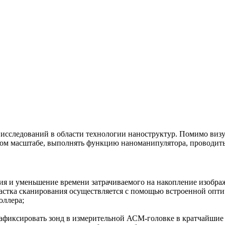
исследований в области технологии наноструктур. Помимо виз
овом масштабе, выполнять функцию наноманипулятора, проводит
ия и уменьшение времени затрачиваемого на накопление изобра
астка сканирования осуществляется с помощью встроенной опт
оллера;
зафиксировать зонд в измерительной АСМ-головке в кратчайшие 