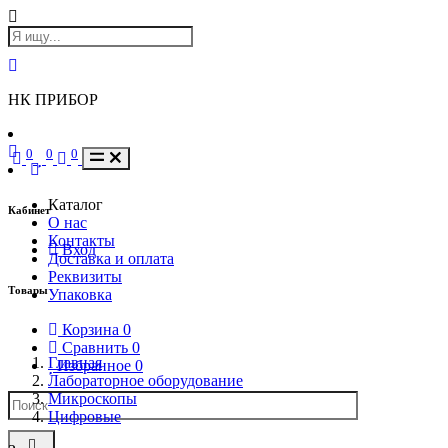
НК ПРИБОР
0
0
0
Каталог
Кабинет
О нас
Контакты
Вход
Доставка и оплата
Реквизиты
Товары
Упаковка
Корзина
0
Сравнить
0
Главная
Избранное
0
Лабораторное оборудование
Микроскопы
Цифровые