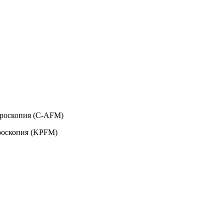
кроскопия (C-AFM)
роскопия (KPFM)