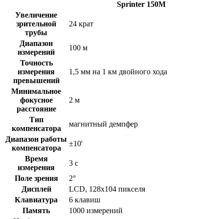
Sprinter 150M
Увеличение
зрительной
24 крат
трубы
Диапазон
100 м
измерений
Точность
измерения
1,5 мм на 1 км двойного хода
превышений
Минимальное
фокусное
2 м
расстояние
Тип
магнитный демпфер
компенсатора
Диапазон работы
±10'
компенсатора
Время
3 с
измерения
Поле зрения
2°
Дисплей
LCD, 128х104 пикселя
Клавиатура
6 клавиш
Память
1000 измерений