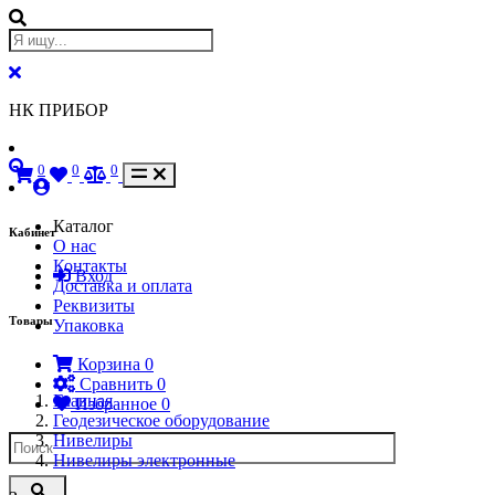
НК ПРИБОР
0
0
0
Каталог
Кабинет
О нас
Контакты
Вход
Доставка и оплата
Реквизиты
Товары
Упаковка
Корзина
0
Сравнить
0
Главная
Избранное
0
Геодезическое оборудование
Нивелиры
Нивелиры электронные