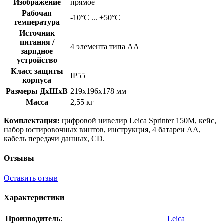
Изображение
прямое
Рабочая
-10°C ... +50°C
температура
Источник
питания /
4 элемента типа АА
зарядное
устройство
Класс защиты
IP55
корпуса
Размеры ДхШхВ
219х196х178 мм
Масса
2,55 кг
Комплектация:
цифровой нивелир Leica Sprinter 150M, кейс,
набор юстировочных винтов, инструкция, 4 батареи АА,
кабель передачи данных, CD.
Отзывы
Оставить отзыв
Характеристики
Производитель
:
Leica