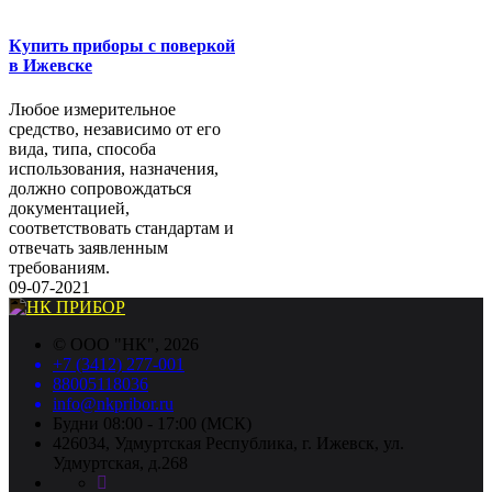
Купить приборы с поверкой
в Ижевске
Любое измерительное
средство, независимо от его
вида, типа, способа
использования, назначения,
должно сопровождаться
документацией,
соответствовать стандартам и
отвечать заявленным
требованиям.
09-07-2021
©
ООО "НК"
, 2026
+7 (3412) 277-001
88005118036
info@nkpribor.ru
Будни 08:00 - 17:00 (МСК)
426034, Удмуртская Республика, г. Ижевск, ул.
Удмуртская, д.268