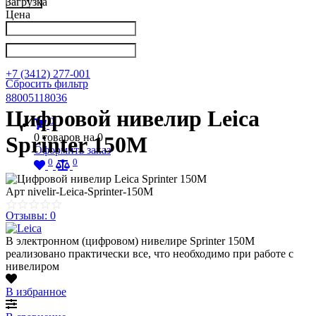
Загрузка
Цена
Написать в Телеграм
info@nkpribor.ru
+7 (3412) 277-001
Сбросить фильтр
88005118036
Цифровой нивелир Leica
0
0
товаров на
0
Sprinter 150M
Оформить заказ
0
0
Арт
nivelir-Leica-Sprinter-150M
Отзывы: 0
В электронном (цифровом) нивелире Sprinter 150M
реализовано практически все, что необходимо при работе с
нивелиром
В избранное