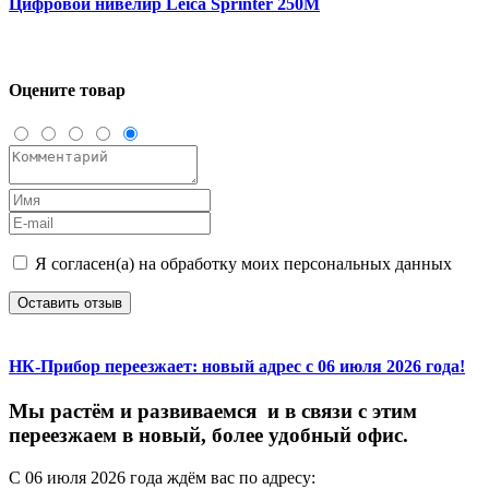
Цифровой нивелир Leica Sprinter 250M
Оцените товар
Я согласен(а) на обработку моих персональных данных
Оставить отзыв
НК-Прибор переезжает: новый адрес с 06 июля 2026 года!
М
ы
растём
и
развиваемся
и
в
связи
с
этим
переезжаем
в
новый,
более
удобный
офис.
С
06
июля
2026
года
ждём
вас
по
адресу: