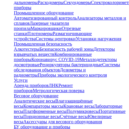
дальномеры
Расходомеры
Секундомеры
Спектроколориме
приборы
Промышленное оборудование
Автоматизированный контроль
Анализаторы металлов и
сплавов
Лазерные указатели
пропила
Маркировщики
Отрезные
станки
Плотномеры
Размагничивающие
устройства
Системы центровки
Установки нагружения
Промышленная безопасность
Алкотестеры
Безопасность рабочей зоны
Детекторы
взрывчатых веществ
Комбинированные
приборы
Коронавирус COVID-19
Металлодетекторы
досмотровые
Рециркуляторы бактерицидные
Системы
обследования объектов
Дозиметры и
радиометры
Приборы экологического контроля
Услуги
Аренда приборов
ЛНК
Ремонт
приборов
Метрологическая поверка
Весовое оборудование
Аналитические весы
Влагозащищённые
весы
Компараторы массы
Крановые весы
Лабораторные
весы
Платформенные весы
Полумикровесы
Портативные
весы
Порционные весы
Счётные весы
Ювелирные
весы
Аксессуары для весового оборудования
БУ оборудование и приборы