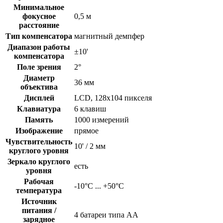
Минимальное
фокусное
0,5 м
расстояние
Тип компенсатора
магнитный демпфер
Диапазон работы
±10'
компенсатора
Поле зрения
2°
Диаметр
36 мм
объектива
Дисплей
LCD, 128х104 пикселя
Клавиатура
6 клавиш
Память
1000 измерений
Изображение
прямое
Чувствительность
10' / 2 мм
круглого уровня
Зеркало круглого
есть
уровня
Рабочая
-10°C ... +50°C
температура
Источник
питания /
4 батареи типа АА
зарядное