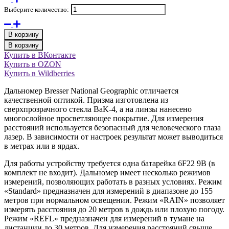
Выберите количество:
В корзину
В корзину
Купить в ВКонтакте
Купить в OZON
Купить в Wildberries
Дальномер Bresser National Geographic отличается
качественной оптикой. Призма изготовлена из
сверхпрозрачного стекла BaK-4, а на линзы нанесено
многослойное просветляющее покрытие. Для измерения
расстояний используется безопасный для человеческого глаза
лазер. В зависимости от настроек результат может выводиться
в метрах или в ярдах.
Для работы устройству требуется одна батарейка 6F22 9В (в
комплект не входит). Дальномер имеет несколько режимов
измерений, позволяющих работать в разных условиях. Режим
«Standard» предназначен для измерений в диапазоне до 155
метров при нормальном освещении. Режим «RAIN» позволяет
измерять расстояния до 20 метров в дождь или плохую погоду.
Режим «REFL» предназначен для измерений в тумане на
дистанции до 30 метров. Для измерения расстояний свыше