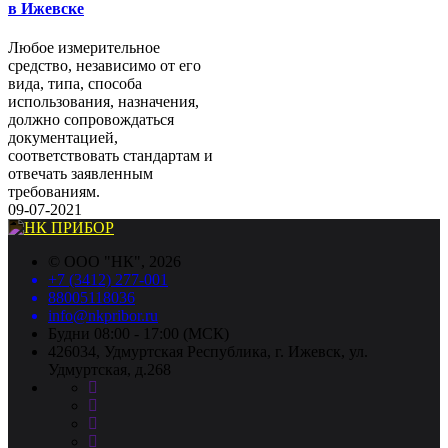
в Ижевске
Любое измерительное
средство, независимо от его
вида, типа, способа
использования, назначения,
должно сопровождаться
документацией,
соответствовать стандартам и
отвечать заявленным
требованиям.
09-07-2021
©
ООО "НК"
, 2026
+7 (3412) 277-001
88005118036
info@nkpribor.ru
Будни 08:00 - 17:00 (МСК)
426034, Удмуртская Республика, г. Ижевск, ул.
Удмуртская, д.268