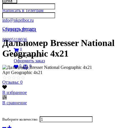
Цена
Написать в Телеграм
info@nkpribor.ru
Сбросить фильтр
+7 (3412) 277-001
88005118036
Дальномер Bresser National
0
Geographic 4x21
0
товаров на
0
Оформить заказ
0
0
Арт
Geographic 4x21
Отзывы: 0
В избранное
В сравнение
Выберите количество: