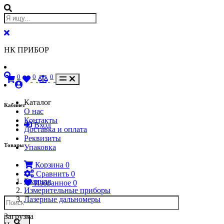
НК ПРИБОР
0
0
0
Каталог
Кабинет
О нас
Контакты
Вход
Доставка и оплата
Реквизиты
Товары
Упаковка
Корзина
0
Сравнить
0
Главная
Избранное
0
Измерительные приборы
Лазерные дальномеры
Загрузка