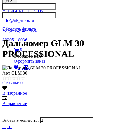
Цена
Написать в Телеграм
info@nkpribor.ru
Сбросить фильтр
+7 (3412) 277-001
88005118036
Дальномер GLM 30
0
PROFESSIONAL
0
товаров на
0
Оформить заказ
0
0
Арт
GLM 30
Отзывы: 0
В избранное
В сравнение
Выберите количество: