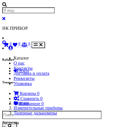
НК ПРИБОР
0
0
0
Каталог
Кабинет
О нас
Контакты
Вход
Доставка и оплата
Реквизиты
Товары
Упаковка
Корзина
0
Сравнить
0
Главная
Избранное
0
Измерительные приборы
Лазерные дальномеры
Загрузка