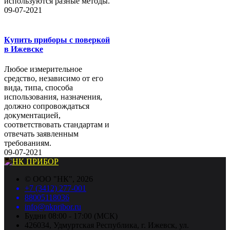
используются разные методы.
09-07-2021
Купить приборы с поверкой
в Ижевске
Любое измерительное
средство, независимо от его
вида, типа, способа
использования, назначения,
должно сопровождаться
документацией,
соответствовать стандартам и
отвечать заявленным
требованиям.
09-07-2021
©
ООО "НК"
, 2026
+7 (3412) 277-001
88005118036
info@nkpribor.ru
Будни 08:00 - 17:00 (МСК)
426034, Удмуртская Республика, г. Ижевск, ул.