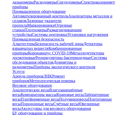
дальномеры
Расходомеры
Секундомеры
Спектроколориме
приборы
Промышленное оборудование
Автоматизированный контроль
Анализаторы металлов и
сплавов
Лазерные указатели
пропила
Маркировщики
Отрезные
станки
Плотномеры
Размагничивающие
устройства
Системы центровки
Установки нагружения
Промышленная безопасность
Алкотестеры
Безопасность рабочей зоны
Детекторы
взрывчатых веществ
Комбинированные
приборы
Коронавирус COVID-19
Металлодетекторы
досмотровые
Рециркуляторы бактерицидные
Системы
обследования объектов
Дозиметры и
радиометры
Приборы экологического контроля
Услуги
Аренда приборов
ЛНК
Ремонт
приборов
Метрологическая поверка
Весовое оборудование
Аналитические весы
Влагозащищённые
весы
Компараторы массы
Крановые весы
Лабораторные
весы
Платформенные весы
Полумикровесы
Портативные
весы
Порционные весы
Счётные весы
Ювелирные
весы
Аксессуары для весового оборудования
БУ оборудование и приборы