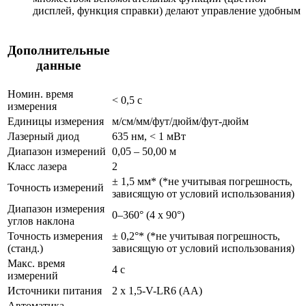
дисплей, функция справки) делают управление удобным
Дополнительные
данные
Номин. время
< 0,5 с
измерения
Единицы измерения
м/см/мм/фут/дюйм/фут-дюйм
Лазерный диод
635 нм, < 1 мВт
Диапазон измерений
0,05 – 50,00 м
Класс лазера
2
± 1,5 мм* (*не учитывая погрешность,
Точность измерений
зависящую от условий использования)
Диапазон измерения
0–360° (4 x 90°)
углов наклона
Точность измерения
± 0,2°* (*не учитывая погрешность,
(станд.)
зависящую от условий использования)
Макс. время
4 с
измерений
Источники питания
2 x 1,5-V-LR6 (AA)
Автоматика