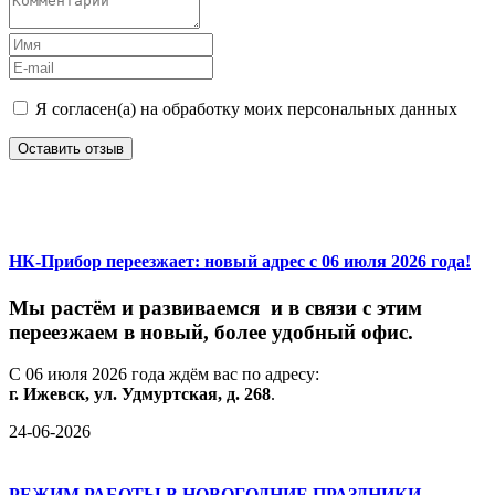
Я согласен(а) на обработку моих персональных данных
Оставить отзыв
НК-Прибор переезжает: новый адрес с 06 июля 2026 года!
М
ы
растём
и
развиваемся
и
в
связи
с
этим
переезжаем
в
новый,
более
удобный
офис.
С
06
июля
2026
года
ждём
вас
по
адресу:
г.
Ижевск,
ул.
Удмуртская,
д.
268
.
24-06-2026
РЕЖИМ РАБОТЫ В НОВОГОДНИЕ ПРАЗДНИКИ