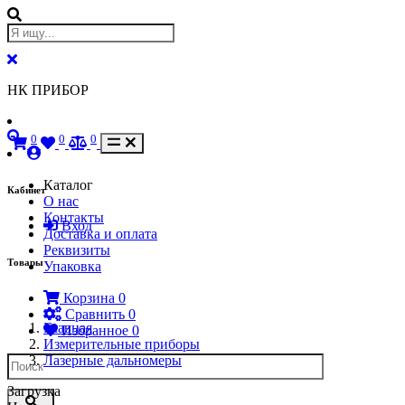
НК ПРИБОР
0
0
0
Каталог
Кабинет
О нас
Контакты
Вход
Доставка и оплата
Реквизиты
Товары
Упаковка
Корзина
0
Сравнить
0
Главная
Избранное
0
Измерительные приборы
Лазерные дальномеры
Загрузка