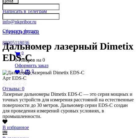
Цена
Написать в Телеграм
info@nkpribor.ru
Сбросить фильтр
+7 (3412) 277-001
88005118036
Дальномер лазерный Dimetix
0
EDS-C
0
товаров на
0
Оформить заказ
0
0
Арт
EDS-C
Отзывы: 0
Лазерные дальномеры Dimetix EDS-C — это серия мощных и
точных устройств для измерения расстояний на естественные
поверхности до 30 метров. Дальномер серии EDS-C создан
для проведения измерений суровых условиях, в
промышленности.
В избранное