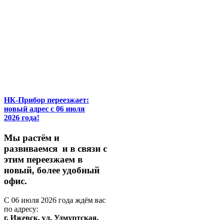
НК-Прибор переезжает:
новый адрес с 06 июля
2026 года!
М
ы
растём
и
развиваемся
и
в
связи
с
этим
переезжаем
в
новый,
более
удобный
офис.
С
06
июля
2026
года
ждём
вас
по
адресу:
г.
Ижевск,
ул.
Удмуртская,