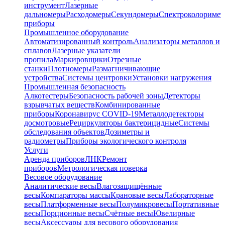
инструмент
Лазерные
дальномеры
Расходомеры
Секундомеры
Спектроколориме
приборы
Промышленное оборудование
Автоматизированный контроль
Анализаторы металлов и
сплавов
Лазерные указатели
пропила
Маркировщики
Отрезные
станки
Плотномеры
Размагничивающие
устройства
Системы центровки
Установки нагружения
Промышленная безопасность
Алкотестеры
Безопасность рабочей зоны
Детекторы
взрывчатых веществ
Комбинированные
приборы
Коронавирус COVID-19
Металлодетекторы
досмотровые
Рециркуляторы бактерицидные
Системы
обследования объектов
Дозиметры и
радиометры
Приборы экологического контроля
Услуги
Аренда приборов
ЛНК
Ремонт
приборов
Метрологическая поверка
Весовое оборудование
Аналитические весы
Влагозащищённые
весы
Компараторы массы
Крановые весы
Лабораторные
весы
Платформенные весы
Полумикровесы
Портативные
весы
Порционные весы
Счётные весы
Ювелирные
весы
Аксессуары для весового оборудования