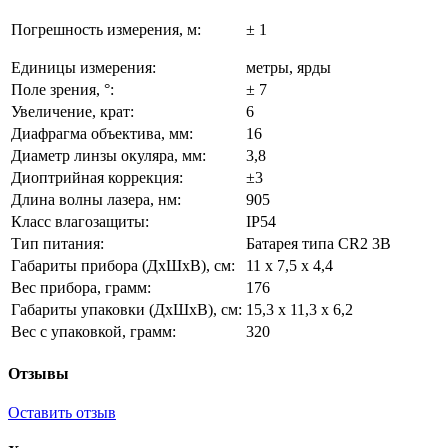
Погрешность измерения, м:
± 1
Единицы измерения:
метры, ярды
Поле зрения, °:
± 7
Увеличение, крат:
6
Диафрагма объектива, мм:
16
Диаметр линзы окуляра, мм:
3,8
Диоптрийная коррекция:
±3
Длина волны лазера, нм:
905
Класс влагозащиты:
IP54
Тип питания:
Батарея типа CR2 3В
Габариты прибора (ДхШхВ), см:
11 х 7,5 х 4,4
Вес прибора, грамм:
176
Габариты упаковки (ДхШхВ), см:
15,3 х 11,3 х 6,2
Вес с упаковкой, грамм:
320
Отзывы
Оставить отзыв