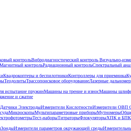
ковый контроль
Вибродиагностический контроль
Визуально-изм
Магнитный контроль
Радиационный контроль
Спектральный ана
ки
Квадрокоптеры и беспилотники
Контроллеры для приемника
К
ры
Теодолиты
Трассопоисковое оборудование
Лазерные дальноме
я испытание пружин
Машины на трение и износ
Машины шлифо
тяжение и сжатие
Датчики Электроды
Измерители Кислотности
Измерители ОВП 
суда
Микроскопы
Мультипараметровые приборы
Мутномеры
Обще
ектрофотометры
Тест-наборы
Титраторы
Флокуляторы
ХПК и БПК
ы
Зонды
Измерители параметров окружающей среды
Измерительн