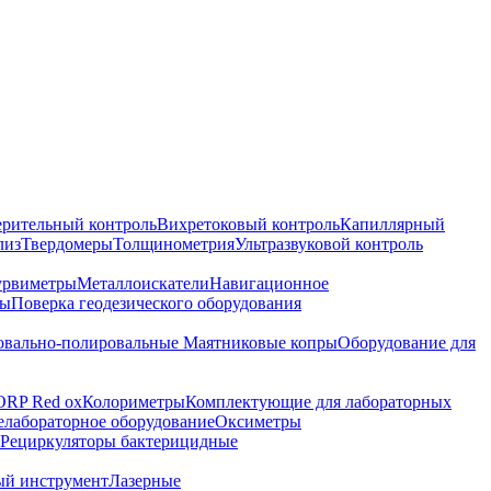
ерительный контроль
Вихретоковый контроль
Капиллярный
лиз
Твердомеры
Толщинометрия
Ультразвуковой контроль
урвиметры
Металлоискатели
Навигационное
ры
Поверка геодезического оборудования
вально-полировальные
Маятниковые копры
Оборудование для
ORP Red ox
Колориметры
Комплектующие для лабораторных
лабораторное оборудование
Оксиметры
Рециркуляторы бактерицидные
ый инструмент
Лазерные