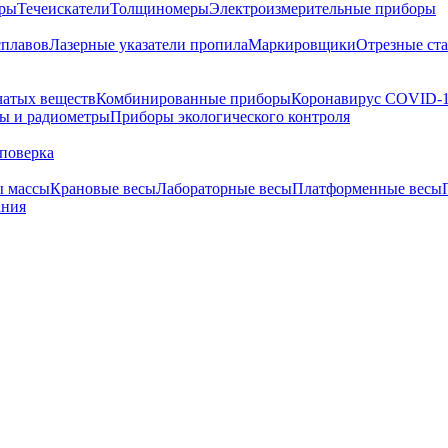
тры
Течеискатели
Толщиномеры
Электроизмерительные приборы
сплавов
Лазерные указатели пропила
Маркировщики
Отрезные ст
чатых веществ
Комбинированные приборы
Коронавирус COVID-
ы и радиометры
Приборы экологического контроля
поверка
ы массы
Крановые весы
Лабораторные весы
Платформенные весы
ания