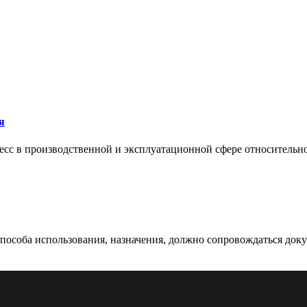
я
сс в производственной и эксплуатационной сфере относительно 
 способа использования, назначения, должно сопровождаться док