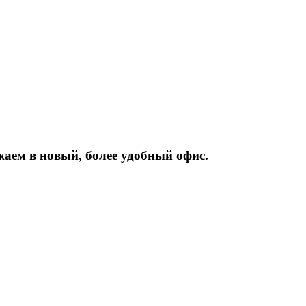
жаем
в
новый,
более
удобный
офис.