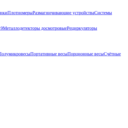
анки
Плотномеры
Размагничивающие устройства
Системы
19
Металлодетекторы досмотровые
Рециркуляторы
Полумикровесы
Портативные весы
Порционные весы
Счётные