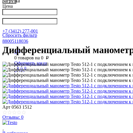
Загрузка
Цена
Написать в Телеграм
info@nkpribor.ru
+7 (3412) 277-001
Сбросить фильтр
88005118036
Дифференциальный манометр 
0
0
товаров на
0
p
Оформить заказ
0
0
Арт
0563 1512
Отзывы: 0