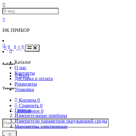
НК ПРИБОР
0
0
0
Каталог
Кабинет
О нас
Контакты
Вход
Доставка и оплата
Реквизиты
Товары
Упаковка
Корзина
0
Сравнить
0
Главная
Избранное
0
Измерительные приборы
Измерители параметров окружающей среды
Манометры электронные