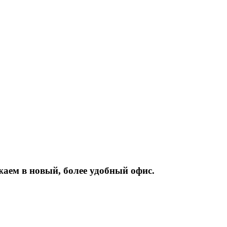
жаем
в
новый,
более
удобный
офис.