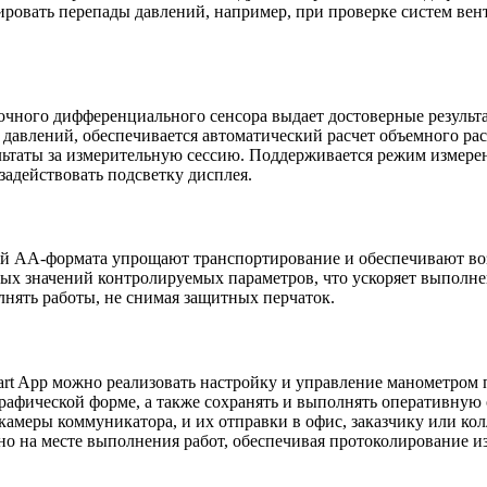
ровать перепады давлений, например, при проверке систем вент
точного дифференциального сенсора выдает достоверные результ
давлений, обеспечивается автоматический расчет объемного рас
таты за измерительную сессию. Поддерживается режим измерени
адействовать подсветку дисплея.
рей AA-формата упрощают транспортирование и обеспечивают в
ых значений контролируемых параметров, что ускоряет выполне
ять работы, не снимая защитных перчаток.
rt App можно реализовать настройку и управление манометром 
графической форме, а также сохранять и выполнять оперативную
 камеры коммуникатора, и их отправки в офис, заказчику или к
о на месте выполнения работ, обеспечивая протоколирование и