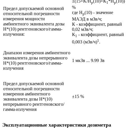
±(15+K/H
(10)+К
*H
(10))
p
1
p
%
Предел допускаемой основной
где H
(10) - значение
относительной погрешности
p
измерения мощности
МАЭД в мЗв/ч;
амбиентного эквивалента дозы
К - коэффициент, равный
H*(10) рентгеновского/гамма-
0,02 мЗв/ч;
излучения:
К
- коэффициент, равный
1
1
0,003 (мЗв/ч)
.
Диапазон измерения амбиентного
эквивалента дозы непрерывного
1 мкЗв ... 9.99 Зв
H*(10) рентгеновского/гамма-
излучения
Предел допускаемой основной
относительной погрешности
измерения амбиентного
±15 %
эквивалента дозы H*(10)
непрерывного рентгеновского/
гамма-излучения
Эксплуатационные характеристики дозиметра