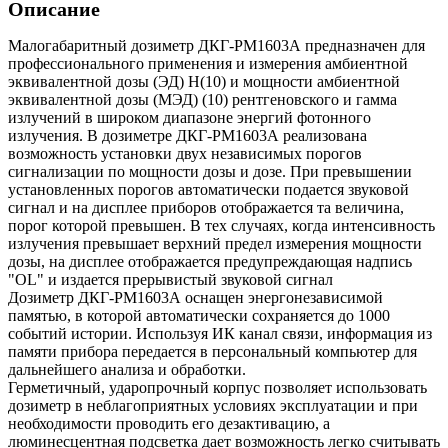
Описание
Малогабаритный дозиметр ДКГ-РМ1603А предназначен для
профессионального применения и измерения амбиентной
эквивалентной дозы (ЭД) H(10) и мощности амбиентной
эквивалентной дозы (МЭД) (10) рентгеновского и гамма
излучений в широком диапазоне энергий фотонного
излучения. В дозиметре ДКГ-РМ1603А реализована
возможность установки двух независимых порогов
сигнализации по мощности дозы и дозе. При превышении
установленных порогов автоматически подается звуковой
сигнал и на дисплее приборов отображается та величина,
порог которой превышен. В тех случаях, когда интенсивность
излучения превышает верхний предел измерения мощности
дозы, на дисплее отображается предупреждающая надпись
"OL" и издается прерывистый звуковой сигнал
Дозиметр ДКГ-РМ1603А оснащен энергонезависимой
памятью, в которой автоматически сохраняется до 1000
событий истории. Используя ИК канал связи, информация из
памяти прибора передается в персональный компьютер для
дальнейшего анализа и обработки.
Герметичный, ударопрочный корпус позволяет использовать
дозиметр в неблагоприятных условиях эксплуатации и при
необходимости проводить его дезактивацию, а
люминесцентная подсветка дает возможность легко считывать