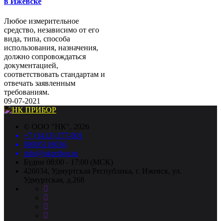
в Ижевске
Любое измерительное
средство, независимо от его
вида, типа, способа
использования, назначения,
должно сопровождаться
документацией,
соответствовать стандартам и
отвечать заявленным
требованиям.
09-07-2021
©
ООО "НК"
, 2026
+7 (3412) 277-001
88005118036
info@nkpribor.ru
Будни 08:00 - 17:00 (МСК)
426034, Удмуртская Республика, г. Ижевск, ул.
Удмуртская, д.268