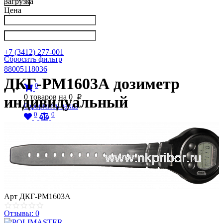
Загрузка
Цена
Написать в Телеграм
info@nkpribor.ru
+7 (3412) 277-001
Сбросить фильтр
88005118036
ДКГ-РМ1603А дозиметр
0
0
товаров на
0
индивидуальный
p
Оформить заказ
0
0
Арт
ДКГ-РМ1603А
Отзывы: 0