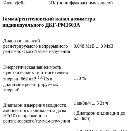
Интерфейс
ИК (по инфракрасному каналу)
Гамма/рентгеновский канал дозиметра
индивидуального ДКГ-РМ1603А
Диапазон энергий
регистрируемого непрерывного
0.048 МэВ ... 3 МэВ
рентгеновского/гамма-излучения
Энергетическая зависимость
чувствительности относительно
137
±30 %
энергии 662 кэВ
Cs в
диапазоне регистрируемых
энергий
1 мкЗв/ч ... 5 Зв/ч
Диапазон измерения мощности
амбиентного эквивалента дозы
( Диапазон индикации до
H*(10) непрерывного
6.5 Зв/ч)
рентгеновского/гамма-излучения