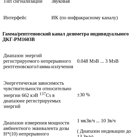
Тип сигнализации
Звуковая
Интерфейс
ИК (по инфракрасному каналу)
Гамма/рентгеновский канал дозиметра индивидуального
ДКГ-РМ1603В
Диапазон энергий
регистрируемого непрерывного
0.048 МэВ ... 3 МэВ
рентгеновского/гамма-излучения
Энергетическая зависимость
чувствительности относительно
137
±30 %
энергии 662 кэВ
Cs в
диапазоне регистрируемых
энергий
1 мкЗв/ч ... 10 Зв/ч
Диапазон измерения мощности
амбиентного эквивалента дозы
( Диапазон индикации до
H*(10) непрерывного
13 Зв/ч)