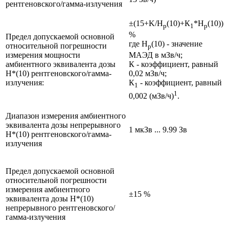
рентгеновского/гамма-излучения
±(15+K/H
(10)+К
*H
(10))
p
1
p
%
Предел допускаемой основной
где H
(10) - значение
относительной погрешности
p
измерения мощности
МАЭД в мЗв/ч;
амбиентного эквивалента дозы
К - коэффициент, равный
H*(10) рентгеновского/гамма-
0,02 мЗв/ч;
излучения:
К
- коэффициент, равный
1
1
0,002 (мЗв/ч)
.
Диапазон измерения амбиентного
эквивалента дозы непрерывного
1 мкЗв ... 9.99 Зв
H*(10) рентгеновского/гамма-
излучения
Предел допускаемой основной
относительной погрешности
измерения амбиентного
±15 %
эквивалента дозы H*(10)
непрерывного рентгеновского/
гамма-излучения