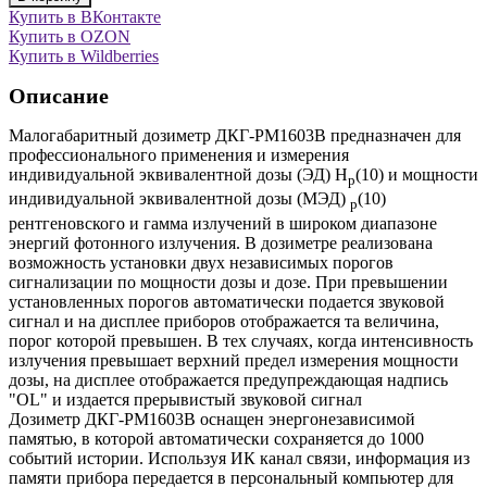
Купить в ВКонтакте
Купить в OZON
Купить в Wildberries
Описание
Малогабаритный дозиметр ДКГ-РМ1603В предназначен для
профессионального применения и измерения
индивидуальной эквивалентной дозы (ЭД) H
(10) и мощности
p
индивидуальной эквивалентной дозы (МЭД)
(10)
p
рентгеновского и гамма излучений в широком диапазоне
энергий фотонного излучения. В дозиметре реализована
возможность установки двух независимых порогов
сигнализации по мощности дозы и дозе. При превышении
установленных порогов автоматически подается звуковой
сигнал и на дисплее приборов отображается та величина,
порог которой превышен. В тех случаях, когда интенсивность
излучения превышает верхний предел измерения мощности
дозы, на дисплее отображается предупреждающая надпись
"OL" и издается прерывистый звуковой сигнал
Дозиметр ДКГ-РМ1603В оснащен энергонезависимой
памятью, в которой автоматически сохраняется до 1000
событий истории. Используя ИК канал связи, информация из
памяти прибора передается в персональный компьютер для