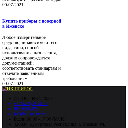
09-07-2021
Купить приборы с поверкой
в Ижевске
Любое измерительное
средство, независимо от его
вида, типа, способа
использования, назначения,
должно сопровождаться
документацией,
соответствовать стандартам и
отвечать заявленным
требованиям.
09-07-2021
©
ООО "НК"
, 2026
+7 (3412) 277-001
88005118036
info@nkpribor.ru
Будни 08:00 - 17:00 (МСК)
426034, Удмуртская Республика, г. Ижевск, ул.