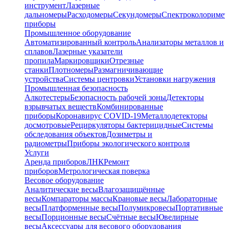
инструмент
Лазерные
дальномеры
Расходомеры
Секундомеры
Спектроколориме
приборы
Промышленное оборудование
Автоматизированный контроль
Анализаторы металлов и
сплавов
Лазерные указатели
пропила
Маркировщики
Отрезные
станки
Плотномеры
Размагничивающие
устройства
Системы центровки
Установки нагружения
Промышленная безопасность
Алкотестеры
Безопасность рабочей зоны
Детекторы
взрывчатых веществ
Комбинированные
приборы
Коронавирус COVID-19
Металлодетекторы
досмотровые
Рециркуляторы бактерицидные
Системы
обследования объектов
Дозиметры и
радиометры
Приборы экологического контроля
Услуги
Аренда приборов
ЛНК
Ремонт
приборов
Метрологическая поверка
Весовое оборудование
Аналитические весы
Влагозащищённые
весы
Компараторы массы
Крановые весы
Лабораторные
весы
Платформенные весы
Полумикровесы
Портативные
весы
Порционные весы
Счётные весы
Ювелирные
весы
Аксессуары для весового оборудования