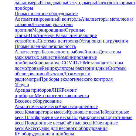
дальномеры
Расходомеры
Секундомеры
Спектроколориме
приборы
Промышленное оборудование
Автоматизированный контроль
Анализаторы металлов и
сплавов
Лазерные указатели
пропила
Маркировщики
Отрезные
станки
Плотномеры
Размагничивающие
устройства
Системы центровки
Установки нагружения
Промышленная безопасность
Алкотестеры
Безопасность рабочей зоны
Детекторы
взрывчатых веществ
Комбинированные
приборы
Коронавирус COVID-19
Металлодетекторы
досмотровые
Рециркуляторы бактерицидные
Системы
обследования объектов
Дозиметры и
радиометры
Приборы экологического контроля
Услуги
Аренда приборов
ЛНК
Ремонт
приборов
Метрологическая поверка
Весовое оборудование
Аналитические весы
Влагозащищённые
весы
Компараторы массы
Крановые весы
Лабораторные
весы
Платформенные весы
Полумикровесы
Портативные
весы
Порционные весы
Счётные весы
Ювелирные
весы
Аксессуары для весового оборудования
БУ оборудование и приборы