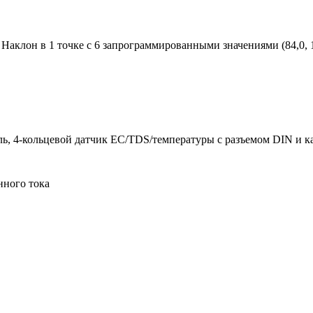
аклон в 1 точке с 6 запрограммированными значениями (84,0, 141
ь, 4-кольцевой датчик EC/TDS/температуры с разъемом DIN и к
нного тока