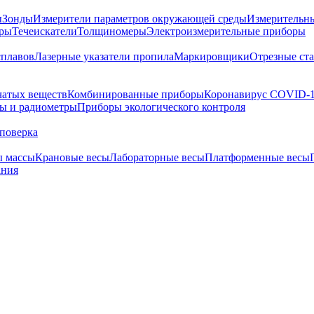
ы
Зонды
Измерители параметров окружающей среды
Измерительн
тры
Течеискатели
Толщиномеры
Электроизмерительные приборы
сплавов
Лазерные указатели пропила
Маркировщики
Отрезные ст
чатых веществ
Комбинированные приборы
Коронавирус COVID-
ы и радиометры
Приборы экологического контроля
поверка
ы массы
Крановые весы
Лабораторные весы
Платформенные весы
ания