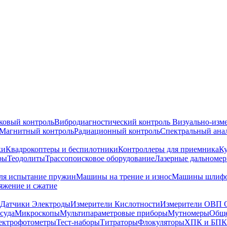
ковый контроль
Вибродиагностический контроль
Визуально-изм
Магнитный контроль
Радиационный контроль
Спектральный ана
ки
Квадрокоптеры и беспилотники
Контроллеры для приемника
К
ры
Теодолиты
Трассопоисковое оборудование
Лазерные дальноме
я испытание пружин
Машины на трение и износ
Машины шлифо
тяжение и сжатие
Датчики Электроды
Измерители Кислотности
Измерители ОВП 
суда
Микроскопы
Мультипараметровые приборы
Мутномеры
Обще
ектрофотометры
Тест-наборы
Титраторы
Флокуляторы
ХПК и БПК