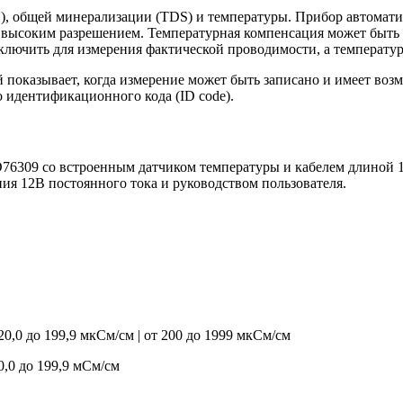
, общей минерализации (TDS) и температуры. Прибор автомати
 высоким разрешением. Температурная компенсация может быть
лючить для измерения фактической проводимости, а температу
показывает, когда измерение может быть записано и имеет воз
 идентификационного кода (ID code).
D76309 со встроенным датчиком температуры и кабелем длиной 
ния 12В постоянного тока и руководством пользователя.
 20,0 до 199,9 мкСм/см | от 200 до 1999 мкСм/см
20,0 до 199,9 мСм/см