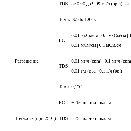
TDS
от 0,00 до 9,99 мг/л (ppm) | от 
Темп.
-9.9 to 120 °C
0,01 мкСм/см | 0,1 мкСм/см |
EC
0,01 мСм/см | 0,1 мСм/см
Разрешение
0,01 мг/л (ppm) | 0,1 мг/л (ppm
TDS
0,01 г/л (ppt) | 0,1 г/л (ppt)
Темп
0,1°С
EC
±1% полной шкалы
Точность (при 25°C)
TDS
±1% полной шкалы