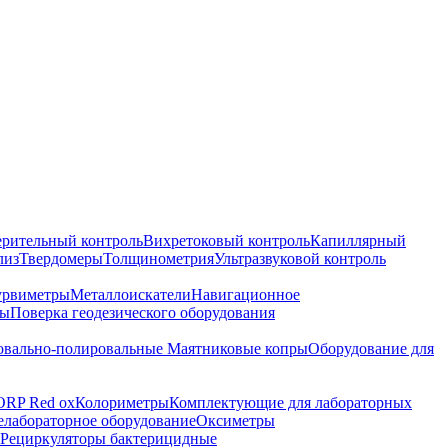
ерительный контроль
Вихретоковый контроль
Капиллярный
лиз
Твердомеры
Толщинометрия
Ультразвуковой контроль
урвиметры
Металлоискатели
Навигационное
ры
Поверка геодезического оборудования
вально-полировальные
Маятниковые копры
Оборудование для
ORP Red ox
Колориметры
Комплектующие для лабораторных
лабораторное оборудование
Оксиметры
Рециркуляторы бактерицидные