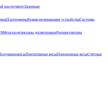
ый инструмент
Лазерные
анки
Плотномеры
Размагничивающие устройства
Системы
19
Металлодетекторы досмотровые
Рециркуляторы
Полумикровесы
Портативные весы
Порционные весы
Счётные