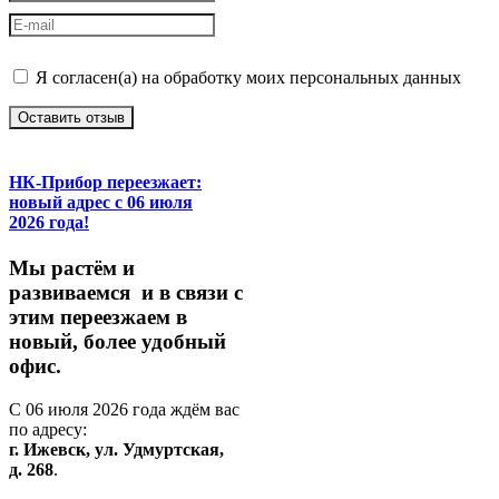
Я согласен(а) на обработку моих персональных данных
Оставить отзыв
НК-Прибор переезжает:
новый адрес с 06 июля
2026 года!
М
ы
растём
и
развиваемся
и
в
связи
с
этим
переезжаем
в
новый,
более
удобный
офис.
С
06
июля
2026
года
ждём
вас
по
адресу:
г.
Ижевск,
ул.
Удмуртская,
д.
268
.