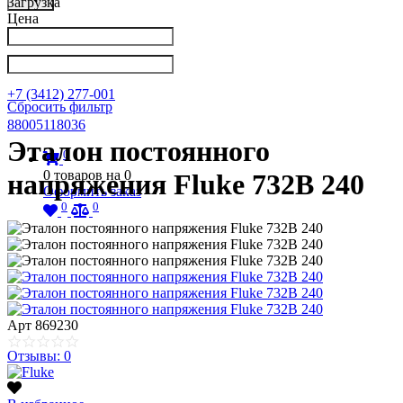
Загрузка
Цена
Написать в Телеграм
info@nkpribor.ru
+7 (3412) 277-001
Сбросить фильтр
88005118036
Эталон постоянного
0
0
товаров на
0
напряжения Fluke 732B 240
Оформить заказ
0
0
Арт
869230
Отзывы: 0