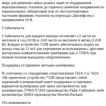
миру для решения самых разных задач от поддержания
корпоративных эталонов до переноса значений напряжения из
национальных лабораторий или из эксплуатируемых
частными фирмами эталонов на переходах Джозефсона с
напряжением 10 В.
Стабильность
Стабильность для каждого выхода составляет ±2 части на
миллион в год (10 В) и ±0,8 части на миллион в месяц (1,018
В). Каждое устройство 732B может обеспечивать подачу на
выход тока до 12 мА для упрощения использования с другими
контрольно-измерительными приборами как и 5700А при
низком полном выходном сопротивлении.
Поддержка устаревших методов калибровки
В сочетании со стандартами сопротивления 742A-1 и 742A-
10k одиночное устройство 732B представляет собой
надежный и компактный пакет поддержки устаревших
вариантов калибровки для таких инструментов, как
калибраторы 5700A/5720A производства Fluke Calibration либо
мультиметра 3458A производства Hewlett-Packard.
Отслеживаемость