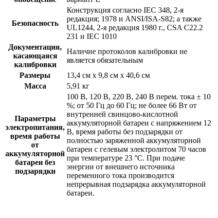
Конструкция согласно IEC 348, 2-я
редакция; 1978 и ANSI/ISA-S82; а также
Безопасность
UL1244, 2-я редакция 1980 г., CSA C22.2
231 и IEC 1010
Документация,
Наличие протоколов калибровки не
касающаяся
является обязательным
калибровки
Размеры
13,4 см x 9,8 см x 40,6 см
Масса
5,91 кг
100 В, 120 В, 220 В, 240 В перем. тока ± 10
%; от 50 Гц до 60 Гц; не более 66 Вт от
внутренней свинцово-кислотной
Параметры
аккумуляторной батареи с напряжением 12
электропитания,
В, время работы без подзарядки от
время работы
полностью заряженной аккумуляторной
от
батареи с гелевым электролитом 70 часов
аккумуляторной
при температуре 23 °C. При подаче
батареи без
энергии от внешнего источника
подзарядки
переменного тока производится
непрерывная подзарядка аккумуляторной
батареи.