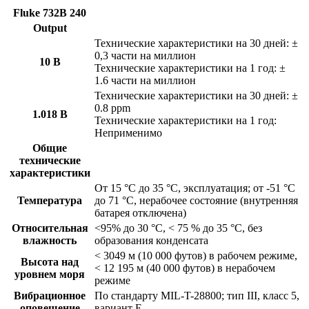
Fluke 732B 240
Output
Технические характеристики на 30 дней: ±
0,3 части на миллион
10 B
Технические характеристики на 1 год: ±
1.6 части на миллион
Технические характеристики на 30 дней: ±
0.8 ppm
1.018 B
Технические характеристики на 1 год:
Неприменимо
Общие
технические
характеристики
От 15 °C до 35 °C, эксплуатация; от -51 °C
Температура
до 71 °C, нерабочее состояние (внутренняя
батарея отключена)
Относительная
<95% до 30 °C, < 75 % до 35 °C, без
влажность
образования конденсата
< 3049 м (10 000 футов) в рабочем режиме,
Высота над
< 12 195 м (40 000 футов) в нерабочем
уровнем моря
режиме
Вибрационное
По стандарту MIL-T-28800; тип III, класс 5,
оповещение
вариант E