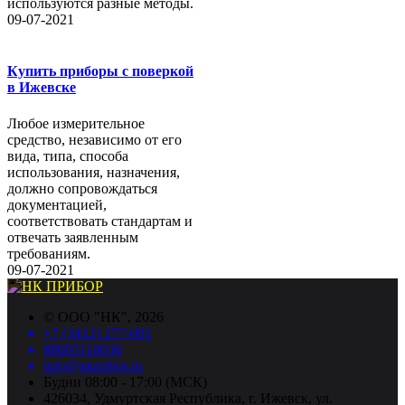
используются разные методы.
09-07-2021
Купить приборы с поверкой
в Ижевске
Любое измерительное
средство, независимо от его
вида, типа, способа
использования, назначения,
должно сопровождаться
документацией,
соответствовать стандартам и
отвечать заявленным
требованиям.
09-07-2021
©
ООО "НК"
, 2026
+7 (3412) 277-001
88005118036
info@nkpribor.ru
Будни 08:00 - 17:00 (МСК)
426034, Удмуртская Республика, г. Ижевск, ул.