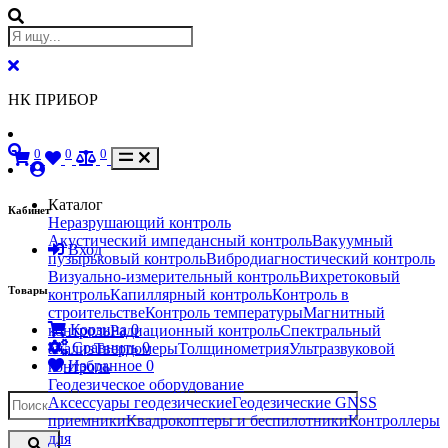
НК ПРИБОР
0
0
0
Каталог
Кабинет
Неразрушающий контроль
Акустический импедансный контроль
Вакуумный
Вход
пузырьковый контроль
Вибродиагностический контроль
Визуально-измерительный контроль
Вихретоковый
Товары
контроль
Капиллярный контроль
Контроль в
строительстве
Контроль температуры
Магнитный
Корзина
0
контроль
Радиационный контроль
Спектральный
Сравнить
0
анализ
Твердомеры
Толщинометрия
Ультразвуковой
Избранное
0
контроль
Геодезическое оборудование
Аксессуары геодезические
Геодезические GNSS
приемники
Квадрокоптеры и беспилотники
Контроллеры
для