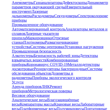
Анемометры
Газоанализаторы
Дефектоскопы
Динамометр
параметров окружающей среды
Измерительный
инструмент
Лазерные
дальномеры
Расходомеры
Секундомеры
Спектроколориме
приборы
Промышленное оборудование
Автоматизированный контроль
Анализаторы металлов и
сплавов
Лазерные указатели
пропила
Маркировщики
Отрезные
станки
Плотномеры
Размагничивающие
устройства
Системы центровки
Установки нагружения
Промышленная безопасность
Алкотестеры
Безопасность рабочей зоны
Детекторы
взрывчатых веществ
Комбинированные
приборы
Коронавирус COVID-19
Металлодетекторы
досмотровые
Рециркуляторы бактерицидные
Системы
обследования объектов
Дозиметры и
радиометры
Приборы экологического контроля
Услуги
Аренда приборов
ЛНК
Ремонт
приборов
Метрологическая поверка
Весовое оборудование
Аналитические весы
Влагозащищённые
весы
Компараторы массы
Крановые весы
Лабораторные
весы
Платформенные весы
Полумикровесы
Портативные